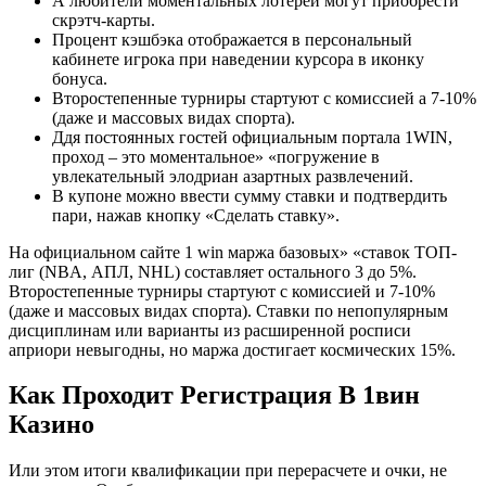
А любители моментальных лотерей могут приобрести
скрэтч-карты.
Процент кэшбэка отображается в персональный
кабинете игрока при наведении курсора в иконку
бонуса.
Второстепенные турниры стартуют с комиссией а 7-10%
(даже и массовых видах спорта).
Ддя постоянных гостей официальным портала 1WIN,
проход – это моментальное» «погружение в
увлекательный элодриан азартных развлечений.
В купоне можно ввести сумму ставки и подтвердить
пари, нажав кнопку «Сделать ставку».
На официальном сайте 1 win маржа базовых» «ставок ТОП-
лиг (NBA, АПЛ, NHL) составляет остального 3 до 5%.
Второстепенные турниры стартуют с комиссией и 7-10%
(даже и массовых видах спорта). Ставки по непопулярным
дисциплинам или варианты из расширенной росписи
априори невыгодны, но маржа достигает космических 15%.
Как Проходит Регистрация В 1вин
Казино
Или этом итоги квалификации при перерасчете и очки, не