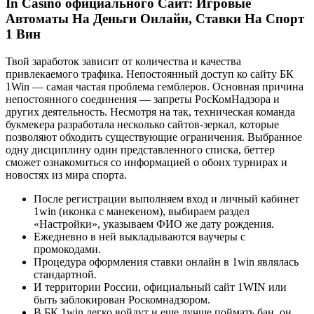
In Casino официального Сайт: Игровые
Автоматы На Деньги Онлайн, Ставки На Спорт
1 Вин
Твой заработок зависит от количества и качества
привлекаемого трафика. Непостоянный доступ ко сайту БК
1Win — самая частая проблема гемблеров. Основная причина
непостоянного соединения — запреты РосКомНадзора и
других деятельность. Несмотря на так, техническая команда
букмекера разработала несколько сайтов-зеркал, которые
позволяют обходить существующие ограничения. Выбранное
одну дисциплину один представленного списка, беттер
сможет ознакомиться со информацией о обоих турнирах и
новостях из мира спорта.
После регистрации выполняем вход и личный кабинет
1win (иконка с манекеном), выбираем раздел
«‎Настройки», указываем ФИО же дату рождения.
Ежедневно в ней выкладываются ваучеры с
промокодами.
Процедура оформления ставки онлайн в 1win являлась
стандартной.
И территории России, официальный сайт 1WIN или
быть заблокирован Роскомнадзором.
В БК 1win легко войдут и еще лучше поймать бан, он