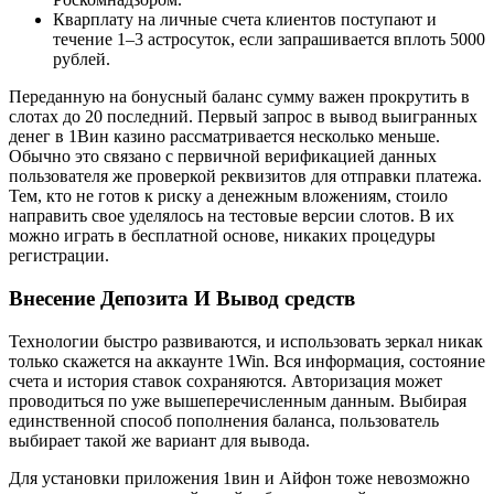
Кварплату на личные счета клиентов поступают и
течение 1‒3 астросуток, если запрашивается вплоть 5000
рублей.
Переданную на бонусный баланс сумму важен прокрутить в
слотах до 20 последний. Первый запрос в вывод выигранных
денег в 1Вин казино рассматривается несколько меньше.
Обычно это связано с первичной верификацией данных
пользователя же проверкой реквизитов для отправки платежа.
Тем, кто не готов к риску а денежным вложениям, стоило
направить свое уделялось на тестовые версии слотов. В их
можно играть в бесплатной основе, никаких процедуры
регистрации.
Внесение Депозита И Вывод средств
Технологии быстро развиваются, и использовать зеркал никак
только скажется на аккаунте 1Win. Вся информация, состояние
счета и история ставок сохраняются. Авторизация может
проводиться по уже вышеперечисленным данным. Выбирая
единственной способ пополнения баланса, пользователь
выбирает такой же вариант для вывода.
Для установки приложения 1вин и Айфон тоже невозможно