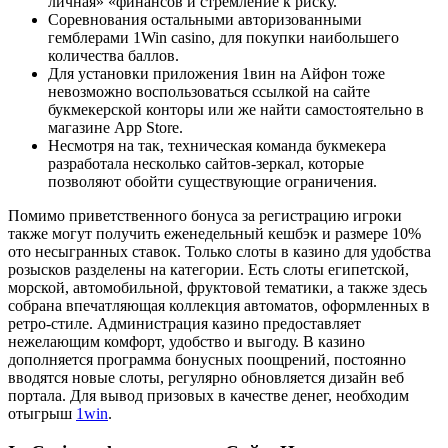
личная» «финансов и стремление к риску.
Соревнования остальными авторизованными
гемблерами 1Win casino, для покупки наибольшего
количества баллов.
Для установки приложения 1вин на Айфон тоже
невозможно воспользоваться ссылкой на сайте
букмекерской конторы или же найти самостоятельно в
магазине App Store.
Несмотря на так, техническая команда букмекера
разработала несколько сайтов-зеркал, которые
позволяют обойти существующие ограничения.
Помимо приветственного бонуса за регистрацию игроки
также могут получить еженедельный кешбэк и размере 10%
ото несыгранных ставок. Только слоты в казино для удобства
розысков разделены на категории. Есть слоты египетской,
морской, автомобильной, фруктовой тематики, а также здесь
собрана впечатляющая коллекция автоматов, оформленных в
ретро-стиле. Администрация казино предоставляет
нежелающим комфорт, удобство и выгоду. В казино
дополняется программа бонусных поощрений, постоянно
вводятся новые слоты, регулярно обновляется дизайн веб
портала. Для вывод призовых в качестве денег, необходим
отыгрыш
1win
.