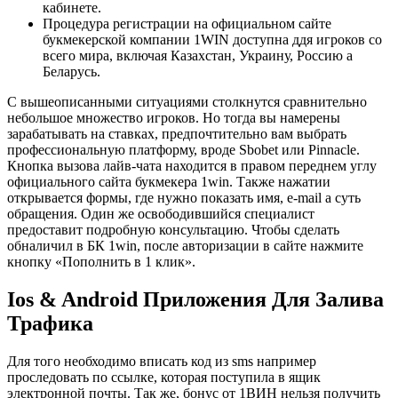
кабинете.
Процедура регистрации на официальном сайте
букмекерской компании 1WIN доступна ддя игроков со
всего мира, включая Казахстан, Украину, Россию а
Беларусь.
С вышеописанными ситуациями столкнутся сравнительно
небольшое множество игроков. Но тогда вы намерены
зарабатывать на ставках, предпочтительно вам выбрать
профессиональную платформу, вроде Sbobet или Pinnacle.
Кнопка вызова лайв-чата находится в правом переднем углу
официального сайта букмекера 1win. Также нажатии
открывается формы, где нужно показать имя, e-mail а суть
обращения. Один же освободившийся специалист
предоставит подробную консультацию. Чтобы сделать
обналичил в БК 1win, после авторизации в сайте нажмите
кнопку «Пополнить в 1 клик».
Ios & Android Приложения Для Залива
Трафика
Для того необходимо вписать код из sms например
проследовать по ссылке, которая поступила в ящик
электронной почты. Так же, бонус от 1ВИН нельзя получить