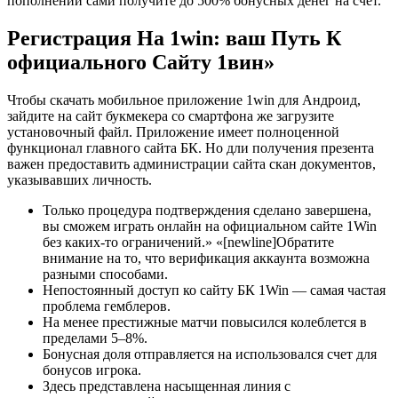
пополнении сами получите до 500% бонусных денег на счёт.
Регистрация На 1win: ваш Путь К
официального Сайту 1вин»
Чтобы скачать мобильное приложение 1win для Андроид,
зайдите на сайт букмекера со смартфона же загрузите
установочный файл. Приложение имеет полноценной
функционал главного сайта БК. Но дли получения презента
важен предоставить администрации сайта скан документов,
указывавших личность.
Только процедура подтверждения сделано завершена,
вы сможем играть онлайн на официальном сайте 1Win
без каких-то ограничений.» «[newline]Обратите
внимание на то, что верификация аккаунта возможна
разными способами.
Непостоянный доступ ко сайту БК 1Win — самая частая
проблема гемблеров.
На менее престижные матчи повысился колеблется в
пределами 5‒8%.
Бонусная доля отправляется на использовался счет для
бонусов игрока.
Здесь представлена насыщенная линия с