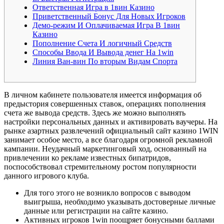
Ответственная Игра в 1вин Казино
Приветственный Бонус Для Новых Игроков
Демо-режим И Оплачиваемая Игра В 1вин
Казино
Пополнение Счета И логичный Средств
Способы Ввода И Вывода денег На 1win
Линия Ван-вин По вторым Видам Спорта
В личном кабинете пользователя имеется информация об
предыстория совершенных ставок, операциях пополнения
счета же вывода средств. Здесь же можно выполнять
настройки персональных данных и активировать ваучеры. На
рынке азартных развлечений официальный сайт казино 1WIN
занимает особое место, а все благодаря огромной рекламной
кампании. Неудачный маркетинговый ход, основанный на
привлечении ко рекламе известных бипатридов,
поспособствовал стремительному ростом популярности
данного игрового клуба.
Для того этого не возникло вопросов с выводом
выигрыша, необходимо указывать достоверные личные
данные или регистрации на сайте казино.
Активных игроков 1win поощряет бонусными баллами