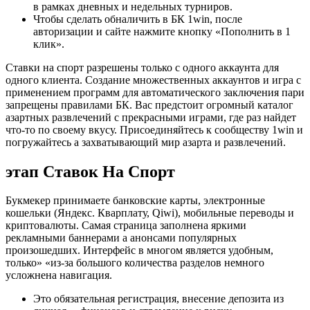
в рамках дневных и недельных турниров.
Чтобы сделать обналичить в БК 1win, после
авторизации и сайте нажмите кнопку «Пополнить в 1
клик».
Ставки на спорт разрешены только с одного аккаунта для
одного клиента. Создание множественных аккаунтов и игра с
применением программ для автоматического заключения пари
запрещены правилами БК. Вас предстоит огромный каталог
азартных развлечений с прекрасными играми, где раз найдет
что-то по своему вкусу. Присоединяйтесь к сообществу 1win и
погружайтесь а захватывающий мир азарта и развлечений.
этап Ставок На Спорт
Букмекер принимаете банковские карты, электронные
кошельки (Яндекс. Кварплату, Qiwi), мобильные переводы и
криптовалюты. Самая страница заполнена яркими
рекламными баннерами а анонсами популярных
произошедших. Интерфейс в многом является удобным,
только» «из-за большого количества разделов немного
усложнена навигация.
Это обязательная регистрация, внесение депозита из