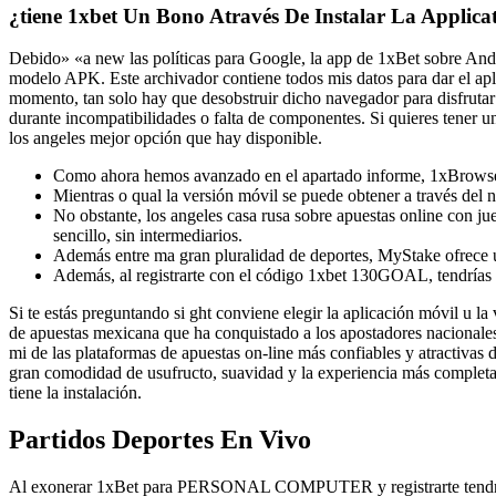
¿tiene 1xbet Un Bono Através De Instalar La Applica
Debido» «a new las políticas para Google, la app de 1xBet sobre Andr
modelo APK. Este archivador contiene todos mis datos para dar el apli
momento, tan solo hay que desobstruir dicho navegador para disfrutar 
durante incompatibilidades o falta de componentes. Si quieres tener un
los angeles mejor opción que hay disponible.
Como ahora hemos avanzado en el apartado informe, 1xBrowser p
Mientras o qual la versión móvil se puede obtener a través del
No obstante, los angeles casa rusa sobre apuestas online con ju
sencillo, sin intermediarios.
Además entre ma gran pluralidad de deportes, MyStake ofrece 
Además, al registrarte con el código 1xbet 130GOAL, tendrías 
Si te estás preguntando si ght conviene elegir la aplicación móvil u la
de apuestas mexicana que ha conquistado a los apostadores nacionales 
mi de las plataformas de apuestas on-line más confiables y atractivas 
gran comodidad de usufructo, suavidad y la experiencia más completa 
tiene la instalación.
Partidos Deportes En Vivo
Al exonerar 1xBet para PERSONAL COMPUTER y registrarte tendrás ac