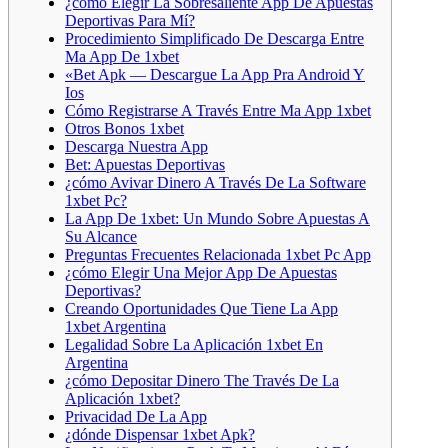
¿cómo Elegir La Sobresaliente App De Apuestas
Deportivas Para Mí?
Procedimiento Simplificado De Descarga Entre
Ma App De 1xbet
«Bet Apk — Descargue La App Pra Android Y
Ios
Cómo Registrarse A Través Entre Ma App 1xbet
Otros Bonos 1xbet
Descarga Nuestra App
Bet: Apuestas Deportivas
¿cómo Avivar Dinero A Través De La Software
1xbet Pc?
La App De 1xbet: Un Mundo Sobre Apuestas A
Su Alcance
Preguntas Frecuentes Relacionada 1xbet Pc App
¿cómo Elegir Una Mejor App De Apuestas
Deportivas?
Creando Oportunidades Que Tiene La App
1xbet Argentina
Legalidad Sobre La Aplicación 1xbet En
Argentina
¿cómo Depositar Dinero The Través De La
Aplicación 1xbet?
Privacidad De La App
¿dónde Dispensar 1xbet Apk?