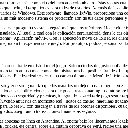
 una sobre las más completas del mercado colombiano. Estas y otras cua
o que incluye las opiniones para miles de usuarios. Además de las aplic
usuarios de Windows. Este software, llamado 1xWin, proporciona una c
za un más moderno sistema de protección afin de tus datos personales y 
adas, este programa y este navegador al que nos referimos. Haciendo cli
 instalado. Al igual la cual con la aplicación para Android, dans le cas o
ccionar «Aplicación móvil». Con la aplicación móvil de 1xBet, los clien
ejorarán tu experiencia de juego. Por prototipo, podrás personalizar la
irá concentrarte en disfrutar del juego. Solo métodos de gusto confiable
ando tanto an usuarios como administradores bet posibles fraudes. La a
idades. Puedes elegir o crear una carpeta durante el Menú de Inicio para
 sony ericsson garantiza que los usuarios no dejen pasar ninguna vez.
todas las notificaciones para que pueda reaccionar ing instante sobre 
ieras con seguridad y prácticas, integrando pasarelas de pago seguras 
luyendo apuestas en momento real, juegos de casino, máquinas tragam
ara 1xbet PC con descargar, a través de los botones disponibles, cualqu
egrados, asegurando transacciones financieras seguras.
 apuestas en línea en Argentina. Al operar bajo los lineamientos legale
 El cricket, eje central sobre ela cultura deportiva de Perú, recibe una 