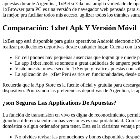
apuestas durante Argentina, 1xBet se?ala una amplia variedade de opci
1xBrowser para PC es una versión de navegador web pensada para su us
la mejor, pra facilitar todos mis acceso, agilizar todos los trámites su
Comparación: 1xbet Apk Y Versión Móvil
1xBet app está disponible para guias operativos Android electronic iO
realizar predicciones deportivas desde cualquier lugar. Cuenta con la 
En cell phones hay pequeñas ausencias que logran que quede po
La app 1xbet .mobi se somete a great auditorías de amparo perió
Visite nuestra nueva sección 1xSwipe y realice apuestas con sol
La aplicación de 1xBet Perú es rica en funcionalidades, desde o
Recuerda que la App Store es la fuente oficial y gratuita para descarg
dispositivo. Priorizando las preferencias deportivas de Argentina, la a
¿son Seguras Las Applications De Apuestas?
La función de transmisión en vivo es digna de reconocimiento, permiti
grandma diferencia entre ambas versiones es una portabilidad. Con las
doméstica o algun ordenador para tener. Esta es la clarísima ventaja 
No olvides revisar las promociones y bonos disponibles después 