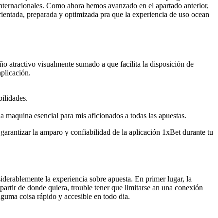
 internacionales. Como ahora hemos avanzado en el apartado anterior,
ientada, preparada y optimizada pra que la experiencia de uso ocean
ño atractivo visualmente sumado a que facilita la disposición de
aplicación.
bilidades.
a maquina esencial para mis aficionados a todas las apuestas.
garantizar la amparo y confiabilidad de la aplicación 1xBet durante tu
iderablemente la experiencia sobre apuesta. En primer lugar, la
artir de donde quiera, trouble tener que limitarse an una conexión
lguma coisa rápido y accesible en todo dia.