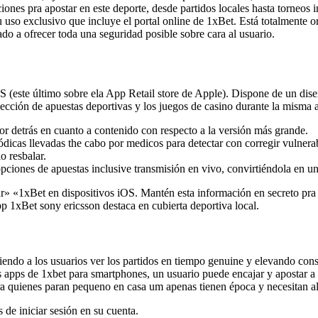
ones pra apostar en este deporte, desde partidos locales hasta torneos
o exclusivo que incluye el portal online de 1xBet. Está totalmente or
mado a ofrecer toda una seguridad posible sobre cara al usuario.
S (este último sobre ela App Retail store de Apple). Dispone de un dise
sección de apuestas deportivas y los juegos de casino durante la misma 
r detrás en cuanto a contenido con respecto a la versión más grande.
dicas llevadas the cabo por medicos para detectar con corregir vulnera
o resbalar.
pciones de apuestas inclusive transmisión en vivo, convirtiéndola en un
ar» «1xBet en dispositivos iOS. Mantén esta información en secreto pra 
pp 1xBet sony ericsson destaca en cubierta deportiva local.
endo a los usuarios ver los partidos en tiempo genuine y elevando cons
 apps de 1xbet para smartphones, un usuario puede encajar y apostar a p
pra quienes paran pequeno en casa um apenas tienen época y necesitan a
de iniciar sesión en su cuenta.