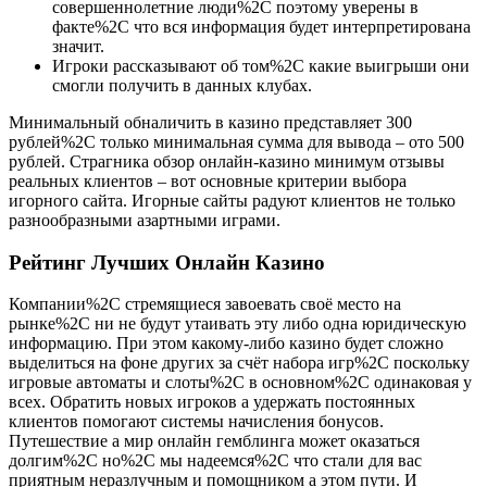
совершеннолетние люди%2C поэтому уверены в
факте%2C что вся информация будет интерпретирована
значит.
Игроки рассказывают об том%2C какие выигрыши они
смогли получить в данных клубах.
Минимальный обналичить в казино представляет 300
рублей%2C только минимальная сумма для вывода – ото 500
рублей. Страгника обзор онлайн-казино минимум отзывы
реальных клиентов – вот основные критерии выбора
игорного сайта. Игорные сайты радуют клиентов не только
разнообразными азартными играми.
Peйтинг Лучшиx Oнлaйн Кaзинo
Компании%2C стремящиеся завоевать своё место на
рынке%2C ни не будут утаивать эту либо одна юридическую
информацию. При этом какому-либо казино будет сложно
выделиться на фоне других за счёт набора игр%2C поскольку
игровые автоматы и слоты%2C в основном%2C одинаковая у
всех. Обратить новых игроков а удержать постоянных
клиентов помогают системы начисления бонусов.
Путешествие а мир онлайн гемблинга может оказаться
долгим%2C но%2C мы надеемся%2C что стали для вас
приятным неразлучным и помощником а этом пути. И