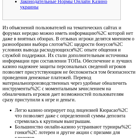
Законодательные Нормы Онлайн Казино
украины
Из объяснений пользователей на тематических сайтах и
форумах нередко можно иметь информацию%2C которой нет
даже в внятных обзорах. В отзывах игроки делятся мнением о
разнообразии выбора слотов%2C щедрости бонусов%2C
условиях вывода расходующихся%2C опыте общения и
службой поддержки. Их стали дополнительным источника
информации при составлении ТОПа. Обеспечение и лучших
казино надежнее защиты персональных сведений игроков
позволяет присутствующим не беспокоиться том безопасности
проведения денежные платежей. Перевод
материальнопроизводственных через удобные обналичить
инструменты%2C с моментальным зачислением на
обналичивать игроков дает возможностей пользователям
сразу приступили к игре и деньги.
Легзо казино оперирует под лицензией Кюрасао%2C
что позволяет даже с определенной суммы депозита
стремилась к крупным выигрышам.
Большинство онлайн-казино устраивают турниры%2C
гонки%2C лотереи и другие акции с призами для
клиентов.