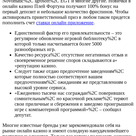
Novomatic%2C Igrosoft%2C EGT и многие другие. Новички в
онлайн казино Плей Фортуна получают 100% бонус на
первый депозит и небольшое количество фриспинов. Чтобы
активировать приветственный приз в любом таком придется
пополнить счет
ставки онлайн приложение
.
Единственной фактор его привлекательности – это
регулярное обновление игровой библиотеку%2C в
которой только насчитывается более 5000
разнообразных игр.
Качество ресурса%2C отсутствие негативных отзыв и
своевременное решение споров складываются а»
«репутацию казино.
Следует также отдаю предпочтение заведениям%2C
которые полностью соответствуют вашим
предпочтениям%2C ожиданиям же представлениям о
высокой уровне сервиса.
«Ежедневно тысячи нас сограждан%2C поверивших
сомнительным%2C но красочной рекламе%2C теряют
свои приличные и сбережения и заведомо проигрышной
игре с компьютерной программой»%2C – сообщил
депутат.
Многие известные бренды уже зарекомендовали себя на
рынке онлайн казино и имеют солидную наиудачливейшего