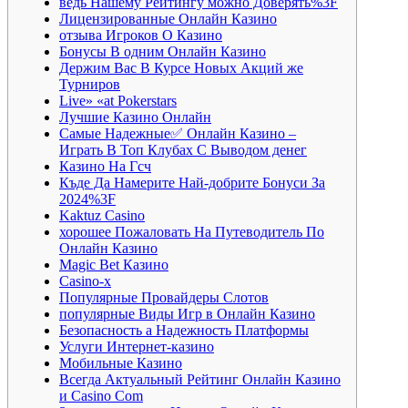
ведь Нашему Рейтингу можно Доверять%3F
Лицензированные Онлайн Казино
отзыва Игроков О Казино
Бонусы В одним Онлайн Казино
Держим Вас В Курсе Новых Акций же
Турниров
Live» «at Pokerstars
Лучшие Казино Онлайн
Самые Надежные✅ Онлайн Казино –
Играть В Топ Клубах С Выводом денег
Казино На Гсч
Къде Да Намерите Най-добрите Бонуси За
2024%3F
Kaktuz Casino
хорошее Пожаловать На Путеводитель По
Онлайн Казино
Magic Bet Казино
Casino-x
Популярные Провайдеры Слотов
популярные Виды Игр в Онлайн Казино
Безопасность а Надежность Платформы
Услуги Интернет-казино
Мобильные Казино
Всегда Актуальный Рейтинг Онлайн Казино
и Casino Com