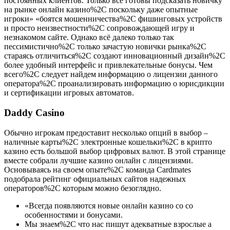
постоянных клиентов. Только все готовы подсказать новичку
на рынке онлайн казино%2C поскольку даже опытные
игроки» «боятся мошенничества%2C фишинговых устройств
и просто неизвестности%2C сопровождающей игру и
незнакомом сайте. Однако всё далеко только так
пессимистично%2C только зачастую новички рынка%2C
стараясь отличиться%2C создают инновационный дизайн%2C
более удобный интерфейс и привлекательные бонусы. Чем
всего%2C следует найдем информацию о лицензии данного
оператора%2C проанализировать информацию о юрисдикции
и сертификации игровых автоматов.
Daddy Casino
Обычно игрокам предоставит несколько опций в выбор –
наличные карты%2C электронные кошельки%2C в крипто
казино есть большой выбор цифровых валют. В этой странице
вместе собрали лучшие казино онлайн с лицензиями.
Основываясь на своем опыте%2C команда Cardmates
подобрала рейтинг официальных сайтов надежных
операторов%2C которым можно безоглядно.
«Всегда появляются новые онлайн казино со со
особенностями и бонусами.
Мы знаем%2C что нас пишут адекватные взрослые а