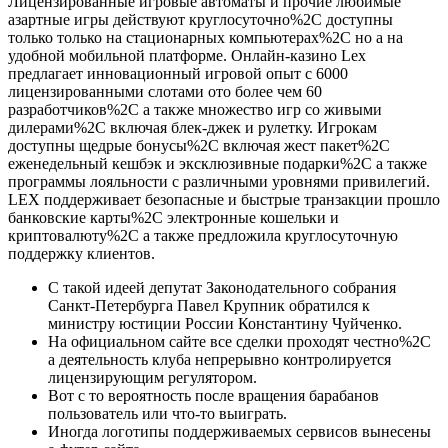
Лицензированные игровые автоматы и прочие любимые
азартные игры действуют круглосуточно%2C доступны
только только на стационарных компьютерах%2C но а на
удобной мобильной платформе. Онлайн-казино Lex
предлагает инновационный игровой опыт с 6000
лицензированными слотами ото более чем 60
разработчиков%2C а также множество игр со живыми
дилерами%2C включая блек-джек и рулетку. Игрокам
доступны щедрые бонусы%2C включая жест пакет%2C
еженедельный кешбэк и эксклюзивные подарки%2C а также
программы лояльности с различными уровнями привилегий.
LEX поддерживает безопасные и быстрые транзакции прошло
банковские карты%2C электронные кошельки и
криптовалюту%2C а также предложила круглосуточную
поддержку клиентов.
С такой идеей депутат Законодательного собрания
Санкт-Петербурга Павел Крупник обратился к
министру юстиции России Константину Чуйченко.
На официальном сайте все сделки проходят честно%2C
а деятельность клуба непрерывно контролируется
лицензирующим регулятором.
Вот с то вероятность после вращения барабанов
пользователь или что-то выиграть.
Иногда логотипы поддерживаемых сервисов вынесены