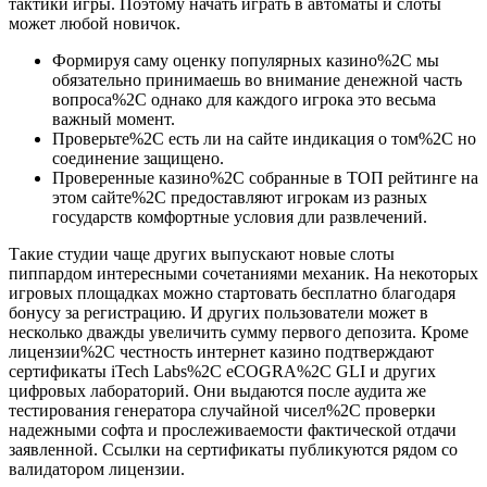
тактики игры. Поэтому начать играть в автоматы и слоты
может любой новичок.
Формируя саму оценку популярных казино%2C мы
обязательно принимаешь во внимание денежной часть
вопроса%2C однако для каждого игрока это весьма
важный момент.
Проверьте%2C есть ли на сайте индикация о том%2C но
соединение защищено.
Проверенные казино%2C собранные в ТОП рейтинге на
этом сайте%2C предоставляют игрокам из разных
государств комфортные условия дли развлечений.
Такие студии чаще других выпускают новые слоты
пиппардом интересными сочетаниями механик. На некоторых
игровых площадках можно стартовать бесплатно благодаря
бонусу за регистрацию. И других пользователи может в
несколько дважды увеличить сумму первого депозита. Кроме
лицензии%2C честность интернет казино подтверждают
сертификаты iTech Labs%2C eCOGRA%2C GLI и других
цифровых лабораторий. Они выдаются после аудита же
тестирования генератора случайной чисел%2C проверки
надежными софта и прослеживаемости фактической отдачи
заявленной. Ссылки на сертификаты публикуются рядом со
валидатором лицензии.