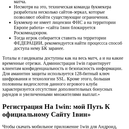
матча.
Несмотря на это, техническая команда букмекера
разработала несколько сайтов-зеркал, которые
позволяют обойти существующие ограничения.
Букмекер не имеет лицензии ФНС а на территории
Европе работа» «сайта 1вин блокируется
Роскомнадзором.
Тогда игрок собирается ставить на территории
ФЕДЕРАЦИИ, рекомендуется найти процессса способ
доступа нему БК заранее.
Тоталы и гандикапы доступны как на весь матч, а и на какие
временные отрезки. Администрация 1win гарантирует
клиентам конфиденциальность и безопасность информации.
Для амаинтин защиты используется 128-битный ключ
шифрования и технологии SSL. Кроме этого, большая
половины видеослотов данного игрового клуба
характеризуется отсутствие дополнительных бонусных
раундов и увеличенными множителями выплат.»
Регистрация На 1win: мой Путь К
официальному Сайту 1вин»
Чтобы скачать мобильное приложение 1win для Андроид,