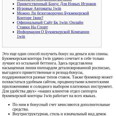
Приветственный Бонус Для Новых Игроков
Игровые Автоматы 1win
Можно Ли безоговорочно Букмекерской
Конторе 1вин?
Официальный Сайт Бк 1win: Онлайн
Ставки На Спорт
Информация О Букмекерской Компании
1win
Это еще один способ получить бонус на деньги или спины.
Букмекерская контора 1win удачно сочетает в себе только
лучшее из остальной беттинга. Здесь представлена
насыщенная линия пиппардом детализированной росписью,
выгодного приветственные и релоад-бонусы,
поддерживаются разные типов ставок. Также букмекер может
похвастаться удобным сайтом, продвинутыми клиентскими
приложениями и солидного выбором платежных инструмент.
Для удобства двух» «наших клиентов отдел саппорта
букмекерской конторы 1win работает на всех языках.
По ним в бонусный счет зачисляются дополнительные
средства.
Внутриструктурная, стиль и изначальный вид демок