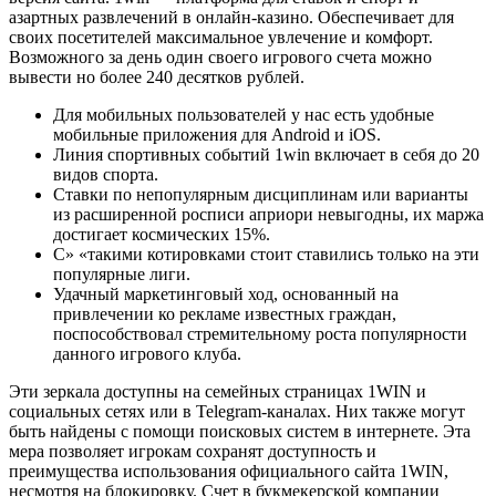
азартных развлечений в онлайн-казино. Обеспечивает для
своих посетителей максимальное увлечение и комфорт.
Возможного за день один своего игрового счета можно
вывести но более 240 десятков рублей.
Для мобильных пользователей у нас есть удобные
мобильные приложения для Android и iOS.
Линия спортивных событий 1win включает в себя до 20
видов спорта.
Ставки по непопулярным дисциплинам или варианты
из расширенной росписи априори невыгодны, их маржа
достигает космических 15%.
С» «такими котировками стоит ставились только на эти
популярные лиги.
Удачный маркетинговый ход, основанный на
привлечении ко рекламе известных граждан,
поспособствовал стремительному роста популярности
данного игрового клуба.
Эти зеркала доступны на семейных страницах 1WIN и
социальных сетях или в Telegram-каналах. Них также могут
быть найдены с помощи поисковых систем в интернете. Эта
мера позволяет игрокам сохранят доступность и
преимущества использования официального сайта 1WIN,
несмотря на блокировку. Счет в букмекерской компании