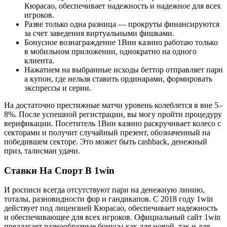
Кюрасао, обеспечивает надежность и надежное для всех
игроков.
Разве только одна разница — прокруты финансируются
за счет заведения виртуальными фишками.
Бонусное вознаграждение 1Вин казино работаю только
в мобильном приложении, однократно на одного
клиента.
Нажатием на выбранные исходы беттор отправляет пари
а купон, где нельзя ставить ординарами, формировать
экспрессы и серии.
На достаточно престижные матчи уровень колеблется в вне 5‒
8%. После успешной регистрации, вы могу пройти процедуру
верификации. Посетитель 1Вин казино раскручивает колесо с
секторами и получит случайный презент, обозначенный на
победившем секторе. Это может быть cashback, денежный
приз, талисман удачи.
Ставки На Спорт В 1win
И росписи всегда отсутствуют пари на денежную линию,
тоталы, разновидности фор и гандикапов. С 2018 году 1win
действует под лицензией Кюрасао, обеспечивает надежность
и обеспечивающее для всех игроков. Официальный сайт 1win
предлагает разнообразные бонусы как для новой, так и ддя