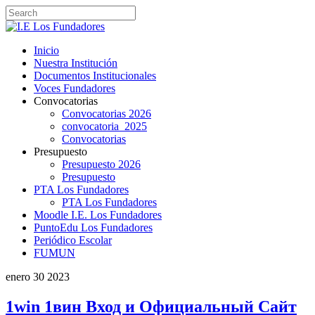
Inicio
Nuestra Institución
Documentos Institucionales
Voces Fundadores
Convocatorias
Convocatorias 2026
convocatoria_2025
Convocatorias
Presupuesto
Presupuesto 2026
Presupuesto
PTA Los Fundadores
PTA Los Fundadores
Moodle I.E. Los Fundadores
PuntoEdu Los Fundadores
Periódico Escolar
FUMUN
enero
30
2023
1win 1вин Вход и Официальный Сайт