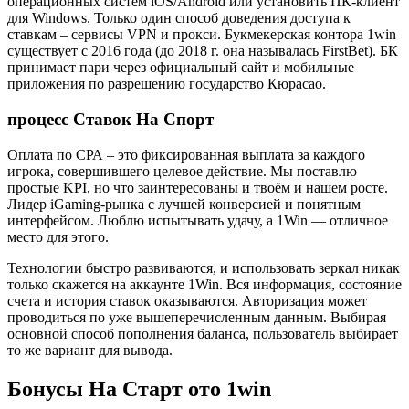
операционных систем iOS/Android или установить ПК-клиент
для Windows. Только один способ доведения доступа к
ставкам – сервисы VPN и прокси. Букмекерская контора 1win
существует с 2016 года (до 2018 г. она называлась FirstBet). БК
принимает пари через официальный сайт и мобильные
приложения по разрешению государство Кюрасао.
процесс Ставок На Спорт
Оплата по СРА – это фиксированная выплата за каждого
игрока, совершившего целевое действие. Мы поставлю
простые KPI, но что заинтересованы и твоём и нашем росте.
Лидер iGaming-рынка с лучшей конверсией и понятным
интерфейсом. Люблю испытывать удачу, а 1Win — отличное
место для этого.
Технологии быстро развиваются, и использовать зеркал никак
только скажется на аккаунте 1Win. Вся информация, состояние
счета и история ставок оказываются. Авторизация может
проводиться по уже вышеперечисленным данным. Выбирая
основной способ пополнения баланса, пользователь выбирает
то же вариант для вывода.
Бонусы На Старт ото 1win