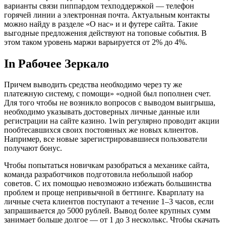
варианты связи пиппардом техподдержкой ― телефон
горячей линии а электронная почта. Актуальным контакты
можно найду в разделе «О нас» и и футере сайта. Такие
выгодные предложения действуют на топовые события. В
этом таком уровень маржи варьируется от 2% до 4%.
In Рабочее Зеркало
Причем выводить средства необходимо через ту же
платежную систему, с помощи» «одной был пополнен счет.
Для того чтобы не возникло вопросов с выводом выигрыша,
необходимо указывать достоверных личные данные или
регистрации на сайте казино. 1win регулярно проводит акции
пообтесавшихся своих постоянных же новых клиентов.
Например, все новые зарегистрировавшиеся пользователи
получают бонус.
Чтобы попытаться новичкам разобраться а механике сайта,
команда разработчиков подготовила небольшой набор
советов. С их помощью невозможно избежать большинства
проблем и проще непривычной в беттинге. Кварплату на
личные счета клиентов поступают а течение 1‒3 часов, если
запрашивается до 5000 рублей. Вывод более крупных сумм
занимает больше долгое ― от 1 до 3 несколькс. Чтобы скачать