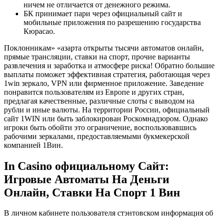
ничем не отличается от денежного режима.
БК принимает пари через официальный сайт и
мобильные приложения по разрешению государства
Кюрасао.
Поклонникам» «азарта открыты тысячи автоматов онлайн,
прямые трансляции, ставки на спорт, прочие варианты
развлечения и заработка и атмосфере риска! Обратно большие
выплаты поможет эффективная стратегия, работающая через
1win зеркало, VPN или фирменное приложение. Заведение
понравится пользователям из Европе и других стран,
предлагая качественные, различные слоты с выводом на
рубли и иные валюты. На территории России, официальный
сайт 1WIN или быть заблокирован Роскомнадзором. Однако
игроки быть обойти это ограничение, воспользовавшись
рабочими зеркалами, предоставляемыми букмекерской
компанией 1Вин.
In Casino официальному Сайт:
Игровые Автоматы На Деньги
Онлайн, Ставки На Спорт 1 Вин
В личном кабинете пользователя стэнтовском информация об