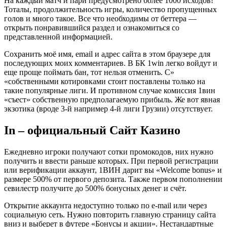
На каждый матч и пари предусмотрено более 1000 исходов!
Тоталы, продолжительность игры, количество пропущенных
голов и много такое. Все что необходимы от беттера —
открыть понравившийся раздел и ознакомиться со
представленной информацией.
Сохранить моё имя, email и адрес сайта в этом браузере для
последующих моих комментариев. В БК 1win легко войдут и
еще проще поймать бан, тот нельзя отменить. С»
«собственными котировками стоит поставлены только на
такие популярные лиги. И противном случае комиссия 1вин
«‎съест» собственную предполагаемую прибыль. Же вот явная
экзотика (вроде 3-й например 4-й лиги Грузии) отсутствует.
In – официальный Сайт Казино
Ежедневно игроки получают сотки промокодов, них нужно
получить и ввести раньше которых. При первой регистрации
или верификации аккаунт, 1ВИН дарит вы «Welcome bonus» и
размере 500% от первого депозита. Также первом пополнении
севилестр получите до 500% бонусных денег и счёт.
Открытие аккаунта недоступно только по e-mail или через
социальную сеть. Нужно повторить главную страницу сайта
вниз и выберет в футере «Бонусы и акции». Нестандартные