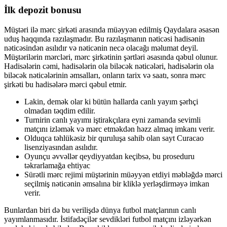
İlk depozit bonusu
Müştəri ilə mərc şirkəti arasında müəyyən edilmiş Qaydalara əsasən
uduş haqqında razılaşmadır. Bu razılaşmanın nəticəsi hadisənin
nəticəsindən asılıdır və nəticənin necə olacağı məlumat deyil.
Müştərilərin mərcləri, mərc şirkətinin şərtləri əsasında qəbul olunur.
Hadisələrin cəmi, hadisələrin ola biləcək nəticələri, hadisələrin ola
biləcək nəticələrinin əmsalları, onların tarix və saatı, sonra mərc
şirkəti bu hadisələrə mərci qəbul etmir.
Lakin, demək olar ki bütün hallarda canlı yayım şərhçi
olmadan təqdim edilir.
Turnirin canlı yayımı iştirakçılara eyni zamanda sevimli
matçını izləmək və mərc etməkdən həzz almaq imkanı verir.
Olduqca təhlükəsiz bir quruluşa sahib olan sayt Curacao
lisenziyasından asılıdır.
Oyunçu əvvəllər qeydiyyatdan keçibsə, bu proseduru
təkrarlamağa ehtiyac
Sürətli mərc rejimi müştərinin müəyyən etdiyi məbləğdə mərci
seçilmiş nəticənin əmsalına bir kliklə yerləşdirməyə imkan
verir.
Bunlardan biri də bu verilişdə dünya futbol matçlarının canlı
yayımlanmasıdır. İstifadəçilər sevdikləri futbol matçını izləyərkən