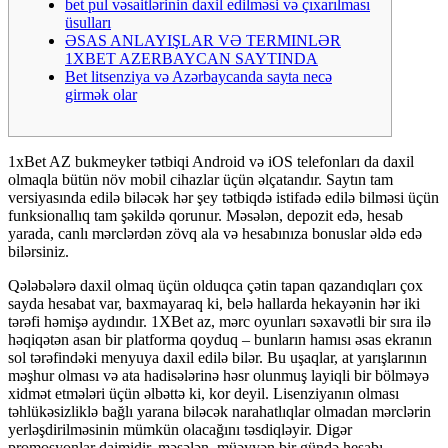
bet pul vəsaitlərinin daxil edilməsi və çıxarılması
üsulları
ƏSAS ANLAYIŞLAR VƏ TERMINLƏR
1XBET AZERBAYCAN SAYTINDA
Bet litsenziya və Azərbaycanda sayta necə
girmək olar
1xBet AZ bukmeyker tətbiqi Android və iOS telefonları da daxil
olmaqla bütün növ mobil cihazlar üçün əlçatandır. Saytın tam
versiyasında edilə biləcək hər şey tətbiqdə istifadə edilə bilməsi üçün
funksionallıq tam şəkildə qorunur. Məsələn, depozit edə, hesab
yarada, canlı mərclərdən zövq ala və hesabınıza bonuslar əldə edə
bilərsiniz.
Qələbələrə daxil olmaq üçün olduqca çətin tapan qazandıqları çox
sayda hesabat var, baxmayaraq ki, belə hallarda hekayənin hər iki
tərəfi həmişə aydındır. 1XBet az, mərc oyunları səxavətli bir sıra ilə
həqiqətən asan bir platforma qoyduq – bunların hamısı əsas ekranın
sol tərəfindəki menyuya daxil edilə bilər. Bu uşaqlar, at yarışlarının
məşhur olması və ata hadisələrinə həsr olunmuş layiqli bir bölməyə
xidmət etmələri üçün əlbəttə ki, kor deyil. Lisenziyanın olması
təhlükəsizliklə bağlı yarana biləcək narahatlıqlar olmadan mərclərin
yerləşdirilməsinin mümkün olacağını təsdiqləyir. Digər
promosyonlar daimidir, məsələn, müəyyən bir gündə hesabı