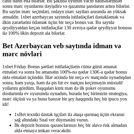
canlı bahis edə bilərlər. Bu şəkildə oyunun vacib hadisələrindən
sonra mərc oyunlarını dəyişdirə və qazanma şanslarını artıra bilərlər.
Bu saytın mərc seçimləri, onlayn mərc saytları arasında ən yüksək
əmsaldır. 1xbet azerbaycan saytında istifadəçiləri dəstəkləmək və
ilkin zərərlərini ödəmək üçün bir neçə bonus var. Bu saytda
qeydiyyatdan keçən istifadəçilər 130 avroya qədər qeydiyyat bonusu
ilə 100% ilkin depozit ala bilərlər.
Bet Azerbaycan veb saytında idman və
mərc növləri
1xbet Friday Bonus şərtləri istifadəçilərin cümə günü əmanət
etmələri və sonra bu əmanətin 100%-nə qədər 130€-a qədər bonus
əldə etmələri üçündür. İllər ərzində bir neçə ev matçında oynadıqdan
sonra, həm yaxşı, həm də pis bir ev matçını keçirməyin müxtəlif
yollarını gördüm. Başqaları kimi mən də ilk poker oyunumu
dostlarımla ev oyununda oynadım, burada heç birimizin strategiya,
mərc ölçüsü və ya buna bənzər bir şey haqqında heç bir ipucu yox
idi!
1xBet texniki dəstək işçiləri ilə əlaqə qurmaq üçün ekranın
sağ altındakı Sual ver düyməsini vurun.
İlk depozit bonusu qazanclarınızı heç bir əlavə risk almadan
əldə etməyə imkan verəcəkdir.