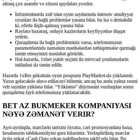
almaq çox asandır və xüsusi qaydaları yoxdur.
İnfrastrukturda zəif olan oyun saytlarında intensiv əməliyyat
oyunları ilə bağlı problemlər yarana bilər, bu isə o deməkdir
ki, efirdə ilişib-qalmaq yarana bilər.
Rəylərə baxaraq, onlayn kazinoların keyfiyyətinə diqqət
yetirin.
Quraşdırma ilə bağlı probleminiz varsa, telefonunuzun
parametrlərində naməlum mənbələrdən tətbiqetmələr qurmağı
təmin etməyinizi məsləhət görürük.
Hal-hazırda, 1xbet yukle seçimi ilə mövcud yeniləmələrin
istifadəsi də təmin edilir.
Hazırda 1xBet şirkətinin oyun proqramı PlayMarket-də yüklənmir.
Yaxın gələcəkdə əlavə ediləcəyi bilinmir, ancaq bu anda yalnız rəsmi
veb saytdan yüklənə bilər. “Yükləmə” düyməsini vurduqdan sonra
quraşdırma faylı telefonunuza yüklənəcəkdir.
BET AZ BUKMEKER KOMPANIYASI
NƏYƏ ZƏMANƏT VERIR?
Ayrı-ayrılıqda, mərclərin tarixini öyrənə, cari promosyonlara baxa,
hesabınızın təhlükəsizliyini qura bilərsiniz. Yerləşdirilmiş mərclər
üçün şirkət «Cash Out» erkən nağdlaşdırma təklif edə bilər. Bu