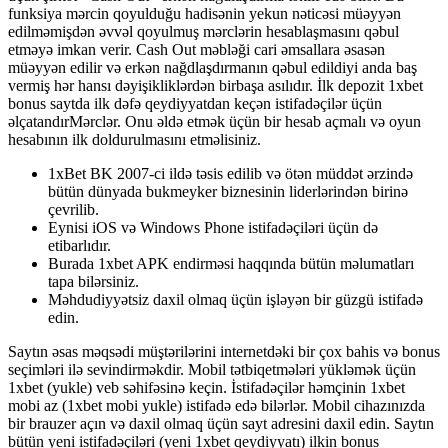
funksiya mərcin qoyulduğu hadisənin yekun nəticəsi müəyyən
edilməmişdən əvvəl qoyulmuş mərclərin hesablaşmasını qəbul
etməyə imkan verir. Cash Out məbləği cari əmsallara əsasən
müəyyən edilir və erkən nağdlaşdırmanın qəbul edildiyi anda baş
vermiş hər hansı dəyişikliklərdən birbaşa asılıdır. İlk depozit 1xbet
bonus saytda ilk dəfə qeydiyyatdan keçən istifadəçilər üçün
əlçatandırMərclər. Onu əldə etmək üçün bir hesab açmalı və oyun
hesabının ilk doldurulmasını etməlisiniz.
1xBet BK 2007-ci ildə təsis edilib və ötən müddət ərzində
bütün dünyada bukmеykеr biznesinin liderlərindən birinə
çevrilib.
Eynisi iOS və Windows Phone istifadəçiləri üçün də
etibarlıdır.
Burada 1xbet APK endirməsi haqqında bütün məlumatları
tapa bilərsiniz.
Məhdudiyyətsiz daxil olmaq üçün işləyən bir güzgü istifadə
edin.
Saytın əsas məqsədi müştərilərini internetdəki bir çox bahis və bonus
seçimləri ilə sevindirməkdir. Mobil tətbiqetmələri yükləmək üçün
1xbet (yukle) veb səhifəsinə keçin. İstifadəçilər həmçinin 1xbet
mobi az (1xbet mobi yukle) istifadə edə bilərlər. Mobil cihazınızda
bir brauzer açın və daxil olmaq üçün sayt adresini daxil edin. Saytın
bütün yeni istifadəçiləri (yeni 1xbet qeydiyyatı) ilkin bonus