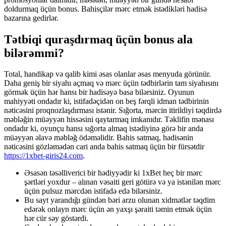
doldurmaq üçün bonus. Bahisçilər mərc etmək istədikləri hadisə
bazarına gedirlər.
Tətbiqi quraşdırmaq üçün bonus ala
bilərəmmi?
Total, handikap və qalib kimi əsas olanlar əsas menyuda görünür.
Daha geniş bir siyahı açmaq və mərc üçün tədbirlərin tam siyahısını
görmək üçün hər hansı bir hadisəyə basa bilərsiniz. Oyunun
mahiyyəti ondadır ki, istifadəçidən on beş fərqli idman tədbirinin
nəticəsini proqnozlaşdırması istənir. Sığorta, mərcin itirildiyi təqdirdə
məbləğin müəyyən hissəsini qaytarmaq imkanıdır. Təklifin mənası
ondadır ki, oyunçu hansı sığorta almaq istədiyinə görə bir anda
müəyyən əlavə məbləğ ödəməlidir. Bahis satmaq, hadisənin
nəticəsini gözləmədən cari anda bahis satmaq üçün bir fürsətdir
https://1xbet-giris24.com
.
Əsasən təsəlliverici bir hədiyyədir ki 1xBet heç bir mərc
şərtləri yoxdur – alınan vəsaiti geri götürə və ya istənilən mərc
üçün pulsuz mərcdən istifadə edə bilərsiniz.
Bu sayt yarandığı gündən bəri arzu olunan xidmətlər təqdim
edərək onlayn mərc üçün ən yaxşı şəraiti təmin etmək üçün
hər cür səy göstərdi.