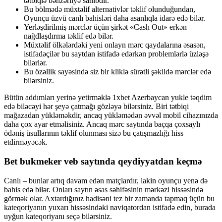
tətbiqlə bənzərliyə sahibdir.
Bu bölmədə müxtəlif alternativlər təklif olunduğundan,
Oyunçu üzvü canlı bahisləri daha asanlıqla idarə edə bilər.
Yerləşdirilmiş mərclər üçün şirkət «Cash Out» erkən
nağdlaşdırma təklif edə bilər.
Müxtəlif ölkələrdəki yeni onlayn mərc qaydalarına əsasən,
istifadəçilər bu saytdan istifadə edərkən problemlərlə üzləşə
bilərlər.
Bu özəllik sayəsində siz bir kliklə sürətli şəkildə mərclər edə
bilərsiniz.
Bütün addımları yerinə yetirməklə 1xbet Azerbaycan yukle təqdim
edə biləcəyi hər şeyə çatmağı gözləyə bilərsiniz. Biri tətbiqi
mağazadan yükləməkdir, ancaq yükləmədən əvvəl mobil cihazınızda
daha çox ayar etməlisiniz. Ancaq mərc saytında baçqa çoxsaylı
ödəniş üsullarının təklif olunması sizə bu çatışmazlığı hiss
etdirməyəcək.
Bet bukmeker veb saytında qeydiyyatdan keçmə
Canlı – bunlar artıq davam edən matçlardır, lakin oyunçu yenə də
bahis edə bilər. Onları saytın əsas səhifəsinin mərkəzi hissəsində
görmək olar. Axtardığınız hadisəni tez bir zamanda tapmaq üçün bu
kateqoriyanın yuxarı hissəsindəki naviqatordan istifadə edin, burada
uyğun kateqoriyanı seçə bilərsiniz.