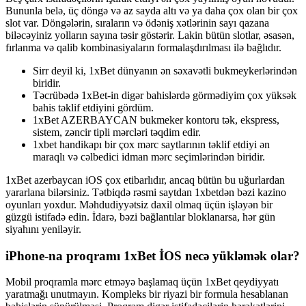
Bununla belə, üç döngə və az sayda altı və ya daha çox olan bir çox
slot var. Döngələrin, sıraların və ödəniş xətlərinin sayı qazana
biləcəyiniz yolların sayına təsir göstərir. Lakin bütün slotlar, əsasən,
fırlanma və qalib kombinasiyaların formalaşdırılması ilə bağlıdır.
Sirr deyil ki, 1xBet dünyanın ən səxavətli bukmeykerlərindən
biridir.
Təcrübədə 1xBet-in digər bahislərdə görmədiyim çox yüksək
bahis təklif etdiyini gördüm.
1xBet AZERBAYCAN bukmeker kontoru tək, ekspress,
sistem, zəncir tipli mərcləri təqdim edir.
1xbet handikapı bir çox mərc saytlarının təklif etdiyi ən
maraqlı və cəlbedici idman mərc seçimlərindən biridir.
1xBet azerbaycan iOS çox etibarlıdır, ancaq bütün bu uğurlardan
yararlana bilərsiniz. Tətbiqdə rəsmi saytdan 1xbetdən bəzi kazino
oyunları yoxdur. Məhdudiyyətsiz daxil olmaq üçün işləyən bir
güzgü istifadə edin. İdarə, bəzi bağlantılar bloklanarsa, hər gün
siyahını yeniləyir.
iPhone-na proqramı 1xBet İOS necə yükləmək olar?
Mobil proqramla mərc etməyə başlamaq üçün 1xBet qeydiyyatı
yaratmağı unutmayın. Kompleks bir riyazi bir formula hesablanan