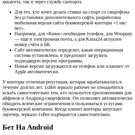
аккаунта, так и через службу саппорта.
Для тех, кто хочет делать ставки на спорт со смартфона
без установки дополнительного софта, разработана
мобильная версия сайта букмекерской конторы «1 икс
бет».
Например, для «Киви» необходим телефон, для Wooppay
— ещё и электронная почта, а для Kassa24 актуален
номер счёта в БК.
Сайт автоматически определит, какая операционная
система установлена, и предложит загрузить
подходящую версию программы.
Новые версии загружаются на телефон или планшет от
Apple автоматически.
У конторы отличная репутация, которая зарабатывалась в
течение долгих лет. 1xBet зеркало рабочее не понадобится
искать самостоятельно тем, кто пользуется приложениями для
айфонов и Андроид-смартфонов. Он позволяет автоматически
обходить всяческие ограничения и пользоваться услугами
букмекерской компании. Когда клиент конторы запускает
лаунчер, зеркало 1xBet подбирается самостоятельно.
Бет На Android