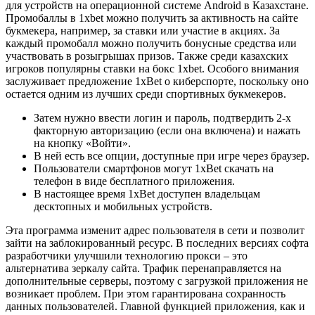
для устройств на операционной системе Android в Казахстане.
Промобаллы в 1xbet можно получить за активность на сайте
букмекера, например, за ставки или участие в акциях. За
каждый промобалл можно получить бонусные средства или
участвовать в розыгрышах призов. Также среди казахских
игроков популярны ставки на бокс 1xbet. Особого внимания
заслуживает предложение 1xBet о киберспорте, поскольку оно
остается одним из лучших среди спортивных букмекеров.
Затем нужно ввести логин и пароль, подтвердить 2-х
факторную авторизацию (если она включена) и нажать
на кнопку «Войти».
В ней есть все опции, доступные при игре через браузер.
Пользователи смартфонов могут 1xBet скачать на
телефон в виде бесплатного приложения.
В настоящее время 1xBet доступен владельцам
десктопных и мобильных устройств.
Эта программа изменит адрес пользователя в сети и позволит
зайти на заблокированный ресурс. В последних версиях софта
разработчики улучшили технологию прокси – это
альтернатива зеркалу сайта. Трафик перенаправляется на
дополнительные серверы, поэтому с загрузкой приложения не
возникает проблем. При этом гарантирована сохранность
данных пользователей. Главной функцией приложения, как и