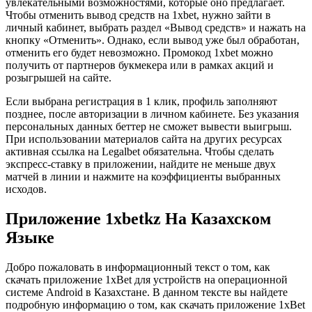
увлекательными возможностями, которые оно предлагает.
Чтобы отменить вывод средств на 1xbet, нужно зайти в
личный кабинет, выбрать раздел «Вывод средств» и нажать на
кнопку «Отменить». Однако, если вывод уже был обработан,
отменить его будет невозможно. Промокод 1xbet можно
получить от партнеров букмекера или в рамках акций и
розыгрышей на сайте.
Если выбрана регистрация в 1 клик, профиль заполняют
позднее, после авторизации в личном кабинете. Без указания
персональных данных беттер не сможет вывести выигрыш.
При использовании материалов сайта на других ресурсах
активная ссылка на Legalbet обязательна. Чтобы сделать
экспресс-ставку в приложении, найдите не меньше двух
матчей в линии и нажмите на коэффициенты выбранных
исходов.
Приложение 1xbetkz На Казахском
Языке
Добро пожаловать в информационный текст о том, как
скачать приложение 1xBet для устройств на операционной
системе Android в Казахстане. В данном тексте вы найдете
подробную информацию о том, как скачать приложение 1xBet