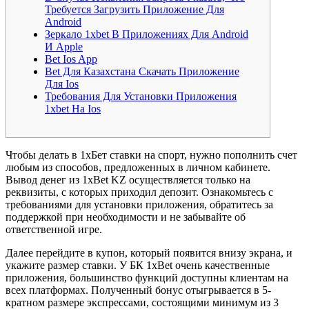
Требуется Загрузить Приложение Для
Android
Зеркало 1xbet В Приложениях Для Android
И Apple
Bet Ios App
Bet Для Казахстана Скачать Приложение
Для Ios
Требования Для Установки Приложения
1xbet На Ios
Чтобы делать в 1хБет ставки на спорт, нужно пополнить счет
любым из способов, предложенных в личном кабинете.
Вывод денег из 1xBet KZ осуществляется только на
реквизиты, с которых приходил депозит. Ознакомьтесь с
требованиями для установки приложения, обратитесь за
поддержкой при необходимости и не забывайте об
ответственной игре.
Далее перейдите в купон, который появится внизу экрана, и
укажите размер ставки. У БК 1xBet очень качественные
приложения, большинство функций доступны клиентам на
всех платформах. Полученный бонус отыгрывается в 5-
кратном размере экспрессами, состоящими минимум из 3