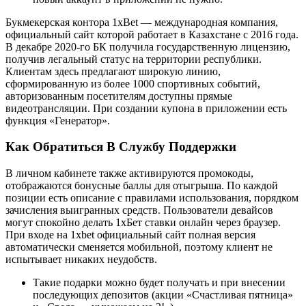
Букмекерская контора 1xBet — международная компания,
официальный сайт которой работает в Казахстане с 2016 года.
В декабре 2020-го БК получила государственную лицензию,
получив легальный статус на территории республики.
Клиентам здесь предлагают широкую линию,
сформированную из более 1000 спортивных событий,
авторизованным посетителям доступны прямые
видеотрансляции. При создании купона в приложении есть
функция «Генератор».
Как Обратиться В Службу Поддержки
В личном кабинете также активируются промокоды,
отображаются бонусные баллы для отыгрыша. По каждой
позиции есть описание с правилами использования, порядком
зачисления выигранных средств. Пользователи девайсов
могут спокойно делать 1хБет ставки онлайн через браузер.
При входе на 1xbet официальный сайт полная версия
автоматически сменяется мобильной, поэтому клиент не
испытывает никаких неудобств.
Такие подарки можно будет получать и при внесении
последующих депозитов (акции «Счастливая пятница»