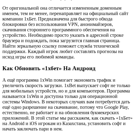
От оригинальной она отличается измененным доменным
именем, тем не менее, перенаправляет на официальный сайт
компании 1хБет. Предназначена для быстрого обхода
блокировки без использования VPN, анонимайзеров,
скачивания стороннего программного обеспечения на
устройство. Необходимо просто указать в адресной строке
браузера и подождать, пока загрузится главная страница.
Найти зеркальную ссылку поможет служба технической
поддержки. Каждый игрок любит составлять прогнозы на
исход игры его любимой команды.
Как Обновить «1хбет» На Андроид
А ещё программа 1xWin помогает экономить трафик и
увеличить скорость загрузки. 1xBet выпускает софт не только
для мобильных устройств, но и для компьютеров. Программа
называется 1xWin и доступна только для операционной
системы Windows. В некоторых случаях вам потребуется дать
ещё одно разрешение на скачивание, потому что Google Play,
естественно, не работает и на обновления букмекерских
приложений. В этой статье мы расскажем, как скачать «1хБет»
на Android и iOS игрокам из Казахстана, установить софт и
начать заключать пари в нем.