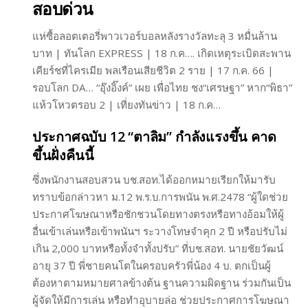
สอบด่วน
แห่ซื้อลอตเตอรี่พาวเวอร์บอลหลังรางวัลทะลุ 3 หมื่นล้าน
บาท | ทันโลก EXPRESS | 18 ก.ค…. เกิดเหตุระเบิดสะพาน
เคียร์ชที่ไครเมีย พลเรือนเสียชีวิต 2 ราย | 17 ก.ค. 66 |
รอบโลก DA… “อุ๊งอิ๊งค์” เผย เพื่อไทย ชง“เศรษฐา” หาก“พิธา”
แห้วโหวตรอบ 2 | เที่ยงทันข่าว | 18 ก.ค…
ประกาศฉบับ 12 “ตาลิม” กำลังแรงขึ้น คาด
ขึ้นฝั่งคืนนี้
ซึ่งพนักงานสอบสวน บช.สอท.ได้ออกหมายเรียกให้มารับ
ทราบข้อกล่าวหา ม.12 พ.ร.บ.การพนัน พ.ศ.2478 “ผู้ใดช่วย
ประกาศโฆษณาหรือชักชวนโดยทางตรงหรือทางอ้อมให้ผู้
อื่นเข้าเล่นหรือเข้าพนันฯ ระวางโทษจำคุก 2 ปี หรือปรับไม่
เกิน 2,000 บาทหรือทั้งจำทั้งปรับ” ที่บช.สอท. นายชัยวัฒน์
อายุ 37 ปี พี่ชายคนโตในครอบครัวพี่น้อง 4 บ. ตกเป็นผู้
ต้องหาตามหมายศาลข้างต้น ฐานความผิดฐาน ร่วมกันเป็น
ผู้จัดให้มีการเล่น หรือทำอุบายล่อ ช่วยประกาศการโฆษณา