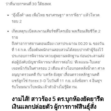
ว่าที่นายกฯคนที่ 30 ใต้ธงพท.
“อุ๊งอิ๊งค์” เผย เพื่อไทย ชง“เศรษฐา” หาก“พิธา” แห้วโหวต
รอบ 2
เกิดเหตุระเบิดสะพานเคียร์ชที่ไครเมีย พลเรือนเสียชีวิต 2
ราย
ถึงท่าอากาศยานดอนเมือง เวลาประมาณ 00.20 น. ของวัน
ที่ 14 ก.ค. เบื้องต้นพนักงานสอบสวนได้สอบปากคำผู้ร้องไว้
ประกอบการพิจารณาควบคู่พยานหลักฐาน ก่อนประสานส่ง
ต่อผู้บังคับบัญชาพิจารณาสั่งการต่อไป. ‘ดีเจแมน-ใบเตย’
เจอหน้ากันในศาลรอบ 2 เดือน ต่างโอบกอดหลั่งน้ำตา ศาล
อนุญาตรวมคดี กับ ‘แดรัล ยังฮุย’ เลื่อนตรวจหลักฐานคดี
แชร์ลูกโซ่ Forex 3-D ไปวันที่ 11 ก.ย. แจ้งข้อหา 4 อินฟูฯ
รับโฆษณาเว็บพนัน เจ้าตัวอ้างไม่รู้ผิด กม.
งามไส้! สาวร้อง 5 ตร.บุกห้องยัดยารีด
เงินแลกปล่อยตัว ผู้การกาฬสินธุ์สั่ง