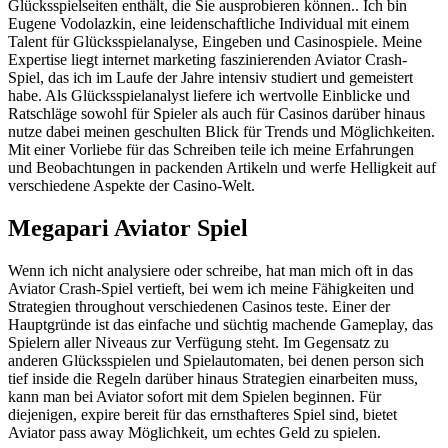
Glücksspielseiten enthält, die Sie ausprobieren können.. Ich bin
Eugene Vodolazkin, eine leidenschaftliche Individual mit einem
Talent für Glücksspielanalyse, Eingeben und Casinospiele. Meine
Expertise liegt internet marketing faszinierenden Aviator Crash-
Spiel, das ich im Laufe der Jahre intensiv studiert und gemeistert
habe. Als Glücksspielanalyst liefere ich wertvolle Einblicke und
Ratschläge sowohl für Spieler als auch für Casinos darüber hinaus
nutze dabei meinen geschulten Blick für Trends und Möglichkeiten.
Mit einer Vorliebe für das Schreiben teile ich meine Erfahrungen
und Beobachtungen in packenden Artikeln und werfe Helligkeit auf
verschiedene Aspekte der Casino-Welt.
Megapari Aviator Spiel
Wenn ich nicht analysiere oder schreibe, hat man mich oft in das
Aviator Crash-Spiel vertieft, bei wem ich meine Fähigkeiten und
Strategien throughout verschiedenen Casinos teste. Einer der
Hauptgründe ist das einfache und süchtig machende Gameplay, das
Spielern aller Niveaus zur Verfügung steht. Im Gegensatz zu
anderen Glücksspielen und Spielautomaten, bei denen person sich
tief inside die Regeln darüber hinaus Strategien einarbeiten muss,
kann man bei Aviator sofort mit dem Spielen beginnen. Für
diejenigen, expire bereit für das ernsthafteres Spiel sind, bietet
Aviator pass away Möglichkeit, um echtes Geld zu spielen.