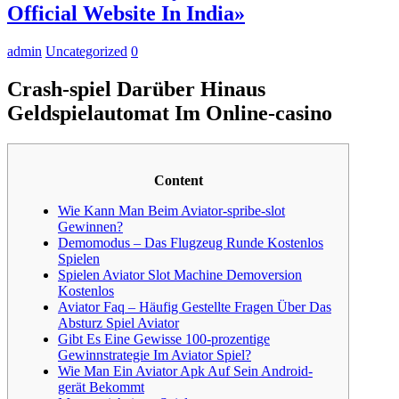
Official Website In India»
admin
Uncategorized
0
Crash-spiel Darüber Hinaus
Geldspielautomat Im Online-casino
Content
Wie Kann Man Beim Aviator-spribe-slot
Gewinnen?
Demomodus – Das Flugzeug Runde Kostenlos
Spielen
Spielen Aviator Slot Machine Demoversion
Kostenlos
Aviator Faq – Häufig Gestellte Fragen Über Das
Absturz Spiel Aviator
Gibt Es Eine Gewisse 100-prozentige
Gewinnstrategie Im Aviator Spiel?
Wie Man Ein Aviator Apk Auf Sein Android-
gerät Bekommt