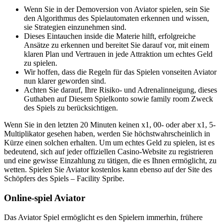
Wenn Sie in der Demoversion von Aviator spielen, sein Sie
den Algorithmus des Spielautomaten erkennen und wissen,
sie Strategien einzunehmen sind.
Dieses Eintauchen inside die Materie hilft, erfolgreiche
Ansätze zu erkennen und bereitet Sie darauf vor, mit einem
klaren Plan und Vertrauen in jede Attraktion um echtes Geld
zu spielen.
Wir hoffen, dass die Regeln für das Spielen vonseiten Aviator
nun klarer geworden sind.
Achten Sie darauf, Ihre Risiko- und Adrenalinneigung, dieses
Guthaben auf Diesem Spielkonto sowie family room Zweck
des Spiels zu berücksichtigen.
Wenn Sie in den letzten 20 Minuten keinen x1, 00- oder aber x1, 5-
Multiplikator gesehen haben, werden Sie höchstwahrscheinlich in
Kürze einen solchen erhalten. Um um echtes Geld zu spielen, ist es
bedeutend, sich auf jeder offiziellen Casino-Website zu registrieren
und eine gewisse Einzahlung zu tätigen, die es Ihnen ermöglicht, zu
wetten. Spielen Sie Aviator kostenlos kann ebenso auf der Site des
Schöpfers des Spiels – Facility Spribe.
Online-spiel Aviator
Das Aviator Spiel ermöglicht es den Spielern immerhin, frühere