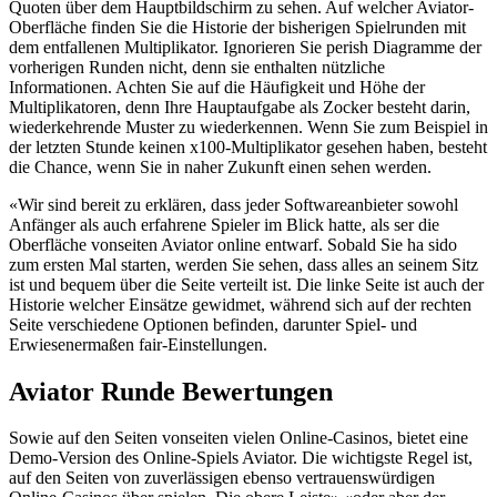
Quoten über dem Hauptbildschirm zu sehen. Auf welcher Aviator-
Oberfläche finden Sie die Historie der bisherigen Spielrunden mit
dem entfallenen Multiplikator. Ignorieren Sie perish Diagramme der
vorherigen Runden nicht, denn sie enthalten nützliche
Informationen. Achten Sie auf die Häufigkeit und Höhe der
Multiplikatoren, denn Ihre Hauptaufgabe als Zocker besteht darin,
wiederkehrende Muster zu wiederkennen. Wenn Sie zum Beispiel in
der letzten Stunde keinen x100-Multiplikator gesehen haben, besteht
die Chance, wenn Sie in naher Zukunft einen sehen werden.
«Wir sind bereit zu erklären, dass jeder Softwareanbieter sowohl
Anfänger als auch erfahrene Spieler im Blick hatte, als ser die
Oberfläche vonseiten Aviator online entwarf. Sobald Sie ha sido
zum ersten Mal starten, werden Sie sehen, dass alles an seinem Sitz
ist und bequem über die Seite verteilt ist. Die linke Seite ist auch der
Historie welcher Einsätze gewidmet, während sich auf der rechten
Seite verschiedene Optionen befinden, darunter Spiel- und
Erwiesenermaßen fair-Einstellungen.
Aviator Runde Bewertungen
Sowie auf den Seiten vonseiten vielen Online-Casinos, bietet eine
Demo-Version des Online-Spiels Aviator. Die wichtigste Regel ist,
auf den Seiten von zuverlässigen ebenso vertrauenswürdigen