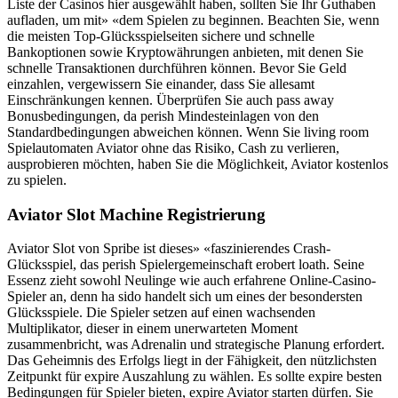
Liste der Casinos hier ausgewählt haben, sollten Sie Ihr Guthaben
aufladen, um mit» «dem Spielen zu beginnen. Beachten Sie, wenn
die meisten Top-Glücksspielseiten sichere und schnelle
Bankoptionen sowie Kryptowährungen anbieten, mit denen Sie
schnelle Transaktionen durchführen können. Bevor Sie Geld
einzahlen, vergewissern Sie einander, dass Sie allesamt
Einschränkungen kennen. Überprüfen Sie auch pass away
Bonusbedingungen, da perish Mindesteinlagen von den
Standardbedingungen abweichen können. Wenn Sie living room
Spielautomaten Aviator ohne das Risiko, Cash zu verlieren,
ausprobieren möchten, haben Sie die Möglichkeit, Aviator kostenlos
zu spielen.
Aviator Slot Machine Registrierung
Aviator Slot von Spribe ist dieses» «faszinierendes Crash-
Glücksspiel, das perish Spielergemeinschaft erobert loath. Seine
Essenz zieht sowohl Neulinge wie auch erfahrene Online-Casino-
Spieler an, denn ha sido handelt sich um eines der besondersten
Glücksspiele. Die Spieler setzen auf einen wachsenden
Multiplikator, dieser in einem unerwarteten Moment
zusammenbricht, was Adrenalin und strategische Planung erfordert.
Das Geheimnis des Erfolgs liegt in der Fähigkeit, den nützlichsten
Zeitpunkt für expire Auszahlung zu wählen. Es sollte expire besten
Bedingungen für Spieler bieten, expire Aviator starten dürfen. Sie