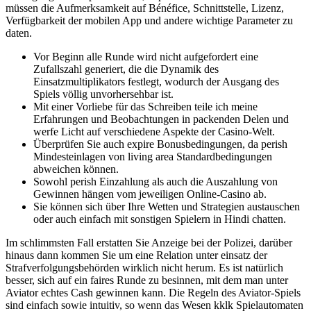
müssen die Aufmerksamkeit auf Bénéfice, Schnittstelle, Lizenz,
Verfügbarkeit der mobilen App und andere wichtige Parameter zu
daten.
Vor Beginn alle Runde wird nicht aufgefordert eine
Zufallszahl generiert, die die Dynamik des
Einsatzmultiplikators festlegt, wodurch der Ausgang des
Spiels völlig unvorhersehbar ist.
Mit einer Vorliebe für das Schreiben teile ich meine
Erfahrungen und Beobachtungen in packenden Delen und
werfe Licht auf verschiedene Aspekte der Casino-Welt.
Überprüfen Sie auch expire Bonusbedingungen, da perish
Mindesteinlagen von living area Standardbedingungen
abweichen können.
Sowohl perish Einzahlung als auch die Auszahlung von
Gewinnen hängen vom jeweiligen Online-Casino ab.
Sie können sich über Ihre Wetten und Strategien austauschen
oder auch einfach mit sonstigen Spielern in Hindi chatten.
Im schlimmsten Fall erstatten Sie Anzeige bei der Polizei, darüber
hinaus dann kommen Sie um eine Relation unter einsatz der
Strafverfolgungsbehörden wirklich nicht herum. Es ist natürlich
besser, sich auf ein faires Runde zu besinnen, mit dem man unter
Aviator echtes Cash gewinnen kann. Die Regeln des Aviator-Spiels
sind einfach sowie intuitiv, so wenn das Wesen kklk Spielautomaten