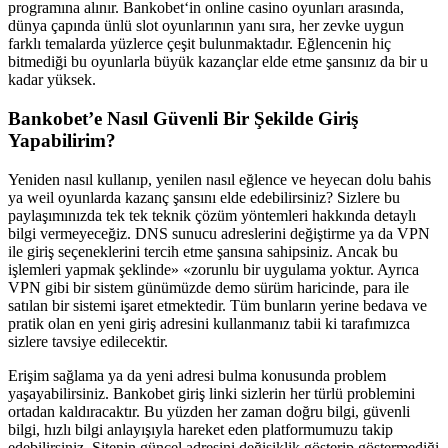
programına alınır. Bankobet‘in online casino oyunları arasında,
dünya çapında ünlü slot oyunlarının yanı sıra, her zevke uygun
farklı temalarda yüzlerce çeşit bulunmaktadır. Eğlencenin hiç
bitmediği bu oyunlarla büyük kazançlar elde etme şansınız da bir u
kadar yüksek.
Bankobet’e Nasıl Güvenli Bir Şekilde Giriş
Yapabilirim?
Yeniden nasıl kullanıp, yenilen nasıl eğlence ve heyecan dolu bahis
ya weil oyunlarda kazanç şansını elde edebilirsiniz? Sizlere bu
paylaşımınızda tek tek teknik çözüm yöntemleri hakkında detaylı
bilgi vermeyeceğiz. DNS sunucu adreslerini değiştirme ya da VPN
ile giriş seçeneklerini tercih etme şansına sahipsiniz. Ancak bu
işlemleri yapmak şeklinde» «zorunlu bir uygulama yoktur. Ayrıca
VPN gibi bir sistem günümüzde demo sürüm haricinde, para ile
satılan bir sistemi işaret etmektedir. Tüm bunların yerine bedava ve
pratik olan en yeni giriş adresini kullanmanız tabii ki tarafımızca
sizlere tavsiye edilecektir.
Erişim sağlama ya da yeni adresi bulma konusunda problem
yaşayabilirsiniz. Bankobet giriş linki sizlerin her türlü problemini
ortadan kaldıracaktır. Bu yüzden her zaman doğru bilgi, güvenli
bilgi, hızlı bilgi anlayışıyla hareket eden platformumuzu takip
edebilirsiniz. Sitenin güncel adresini değişiklik gösterip göstermediği