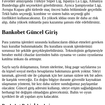
Favoriler anlayışında Türkiye Süper Lig, İspanya La Liga, Almanya
Bundesliga gibi seçenekleri görebilirsiniz. Ayrıca Şampiyonlar Ligi,
Avrupa Kupası gibi türlerde maç öncesi bahis bölümünde geçerlidir.
Tekli bahis seçeneği, kombine ve sistem bahis seçeneği gibi
özellikleri kullanacaksınız. En yüksek iddaa oranı ile daha az risk
alıp, daha yüksek miktarda para kazanma şansını elde edebilirsiniz.
Bankobet Güncel Giriş
Para yatırma işlemleri sırasında kullanıcıların dikkat etmeleri gereken
bazı kurallar bulunmaktadır. Bu kurallara uyarak işlemlerinizi
sorunsuz bir şekilde gerçekleştirebilirsiniz. Teknolojinin gelişmesiyle
beraber mobil cihazlar üzerinden bahis oynama ve casino oyunlarına
katılma imkanı da artmıştır.
Sayfa sayfa dolaşmanıza, forum sitelerine, blog page sayfalarına ya
da kişisel sosyal medya hesaplarına bakmanıza gerek yoktur. Siteyi
tanımak, güvenli site ile çalışmak için her zaman sizlere tek bir adres
ile karşılık vereceğiz. En doğru bilgiye durante güvenilir kaynaktan
ulaşmanın yöntemi, bir kez daha sizlere sunduğumuz paylaşımlar
olacaktır. Güncel giriş adresini kullanıp, siteye erişim sağladığınızda
herhangi bir değişim olmadığını göreceksiniz. Bahis ve oyun
içerikleri ile alt yapıları aynı kalacaktır.