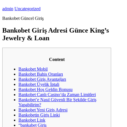
admin
Uncategorized
Bankobet Güncel Giriş
Bankobet Giriş Adresi Günce King’s
Jewelry & Loan
Content
Bankobet Mobil
Bankobet Bahis Oranları
Bankobet Giriş Avantajları
Bankobet Üyelik İptali
Bankobet Hoş Geldin Bonusu
Bankobet Canlı Casino’da Zaman Limitleri
Bankobet’e Nasıl Güvenli Bir Şekilde Giriş
Yapabilirim?
Bankobet Yeni Giriş Adresi
Bankobetin Giriş Linki
Bankobet Link
“bankabet Giriş