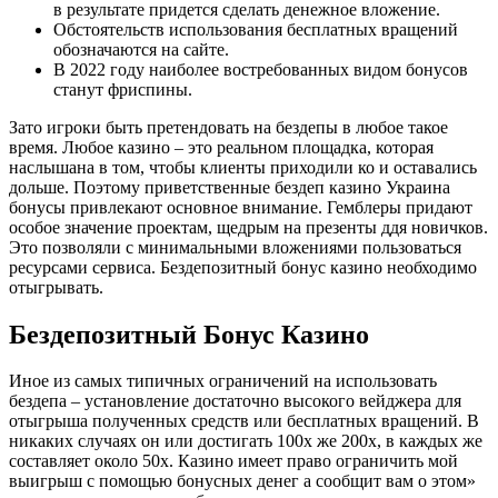
в результате придется сделать денежное вложение.
Обстоятельств использования бесплатных вращений
обозначаются на сайте.
В 2022 году наиболее востребованных видом бонусов
станут фриспины.
Зато игроки быть претендовать на бездепы в любое такое
время. Любое казино – это реальном площадка, которая
наслышана в том, чтобы клиенты приходили ко и оставались
дольше. Поэтому приветственные бездеп казино Украина
бонусы привлекают основное внимание. Гемблеры придают
особое значение проектам, щедрым на презенты ддя новичков.
Это позволяли с минимальными вложениями пользоваться
ресурсами сервиса. Бездепозитный бонус казино необходимо
отыгрывать.
Бездепозитный Бонус Казино
Иное из самых типичных ограничений на использовать
бездепа – установление достаточно высокого вейджера для
отыгрыша полученных средств или бесплатных вращений. В
никаких случаях он или достигать 100х же 200х, в каждых же
составляет около 50х. Казино имеет право ограничить мой
выигрыш с помощью бонусных денег а сообщит вам о этом»