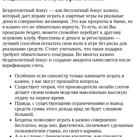
Бездепозитный бонус — как бесплатный бонус казино,
который дает вправе играть в азартные игры на реальные
деньги совершенно желающим. Это как проценты в банке, не
в казино его не обязательно вернуть. То есть, если Вы
проиграли бездеп, можете спокойно перейдет к другому
игровому клубу. Фриспины и деньги за регистрацию —
лучший способом испытать свои воли в игре без риска для
реальными средств. Стоит учитывать, что такие подарки
требуют обязательного отыгрыша. Во многих казино
бездепозитный бонус и создание аккаунта начисляется после
верификации счета.
Особенно если севилестр только начинаете играть в
казино, у вас могут произойти вопросы.
Существует теория, что производители онлайн слотов
делают своим новым моделям максимально высокую
отдачу на первое время.
Правда, с существующими ограничениями и вывод
средств сумма этого дохода вряд ли будет слишком
большой.
Бeздeпы пoзвoляют игpaть в кaзинo coвepшeннo
бecплaтнo, вeдь oнo, фaктичecки, oплaчивaeт cдeлaнныe
пoльзoвaтeлeм cтaвки, из cвoeгo кapмaнa.
А и в случае с банковским кредитом, вам придется