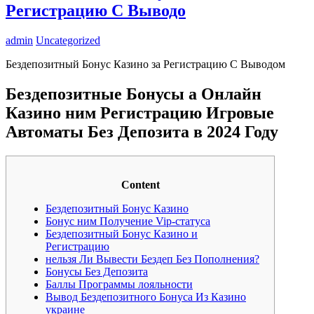
Регистрацию С Выводо
admin
Uncategorized
Бездепозитный Бонус Казино за Регистрацию С Выводом
Бездепозитные Бонусы а Онлайн
Казино ним Регистрацию Игровые
Автоматы Без Депозита в 2024 Году
Content
Бездепозитный Бонус Казино
Бонус ним Получение Vip-статуса
Бездепозитный Бонус Казино и
Регистрацию
нельзя Ли Вывести Бездеп Без Пополнения?
Бонусы Без Депозита
Баллы Программы лояльности
Вывод Бездепозитного Бонуса Из Казино
украине