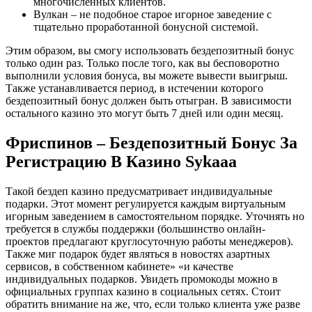
многочисленных клиентов.
Вулкан – не подобное старое игорное заведение с
тщательно проработанной бонусной системой.
Этим образом, вы смогу использовать бездепозитный бонус
только один раз. Только после того, как вы бесповоротно
выполнили условия бонуса, вы можете вывести выигрыш.
Также устанавливается период, в истечении которого
бездепозитный бонус должен быть отыгран. В зависимости
остального казино это могут быть 7 дней или один месяц.
Фриспинов – Бездепозитный Бонус За
Регистрацию В Казино Sykaaa
Такой бездеп казино предусматривает индивидуальные
подарки. Этот момент регулируется каждым виртуальным
игорным заведением в самостоятельном порядке. Уточнять но
требуется в службы поддержки (большинство онлайн-
проектов предлагают круглосуточную работы менеджеров).
Также миг подарок будет являться в новостях азартных
сервисов, в собственном кабинете» «и качестве
индивидуальных подарков. Увидеть промокоды можно в
официальных группах казино в социальных сетях. Стоит
обратить внимание на же, что, если только клиента уже разве