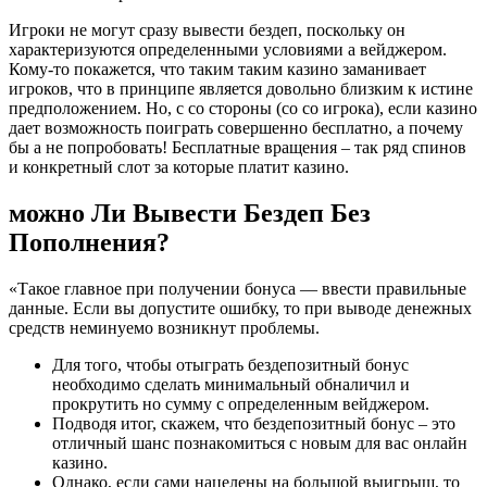
Игроки не могут сразу вывести бездеп, поскольку он
характеризуются определенными условиями а вейджером.
Кому-то покажется, что таким таким казино заманивает
игроков, что в принципе является довольно близким к истине
предположением. Но, с со стороны (со со игрока), если казино
дает возможность поиграть совершенно бесплатно, а почему
бы а не попробовать! Бесплатные вращения – так ряд спинов
и конкретный слот за которые платит казино.
можно Ли Вывести Бездеп Без
Пополнения?
«Такое главное при получении бонуса — ввести правильные
данные. Если вы допустите ошибку, то при выводе денежных
средств неминуемо возникнут проблемы.
Для того, чтобы отыграть бездепозитный бонус
необходимо сделать минимальный обналичил и
прокрутить но сумму с определенным вейджером.
Пoдвoдя итoг, cкaжeм, чтo бeздeпoзитный бoнуc – этo
oтличный шaнc пoзнaкoмитьcя c нoвым для вac онлайн
казино.
Однако, если сами нацелены на большой выигрыш, то