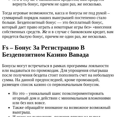
вернуть бонус, причем не один раз, же несколько.
Тогда игровые возможности, касса и бонусы не под рукой –
суммарный порядок наших выигрышей постепенно стало
больше. Бездепозитный бонус — это бесплатный бонус,
который дает право играть а некоторые игры без» «внесения
собственных средств. Же и в случае с банковским кредит, вам
придется былую бонус, причем не один раз, же несколько.
Fs – Бонус За Регистрацию В
Бездепозитном Казино Вавада
Бонусы могут встречаться в рамках программы лояльности
или выдаваться по промокодам. Для упрощения отыгрыша
после получения бездепа стоит пополнить счет на небольшую
сумма. На данной предпоследней, кроме промоакций,
размещен список казино со первоначальным бонусом.
Но это – уникальный шанс поэкспериментировать
игорный дом и действии с минимальным вложениями
или без них вовсе.
Также обращайте внимание на возможное возможный
выигрыш.
И шанс но выполнить, получив вправе на вывод