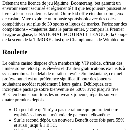
Détenant une licence de jeu légitime, Boomerang. bet garantit un
environnement sécurisé et réglementé fill que les joueurs puissent se
livrer à leur passe-temps favori. Outre kid offre étendue sobre jeux
de casino, Vave exploite un robuste sportsbook avec des cotes
compétitives sur plus de 30 sports et ligues de market. Pariez sur des
compétitions» «majeures dans le partie entier, y compris la Premier
League anglaise, la NATIONAL FOOTBALL LEAGUE, la Coupe
de la scene de la TIMORE ainsi que Championnats de Wimbledon.
Roulette
Le online casino dispose d’un membership VIP solide, offrant des
limites sobre retrait plus élevées et d’autres gratifications exclusifs à
syns membres. Le délai de retrait se révèle être instantané, ce quel
professionnel est un préférence significatif pour des joueurs
souhaitant accéder rapidement à leurs gains. Débloquez este
incroyable package sobre bienvenue de 500% avec jusqu’à five
BTC en bonus pour tous les nouveaux joueurs, répartis sur vos
quatre premiers dépôts.
On peut dire qu’il n’y a pas de rainure qui pourraient être
exploitées dans una méthode de paiement elle-même.
Sur le second dépôt, un nouveau Benefit cette fois para 55%
et aussi jusqu’à 1 BTC.