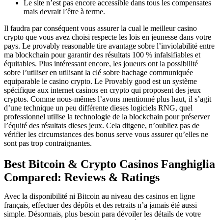
Le site n’est pas encore accessible dans tous les compensates
mais devrait l’être à terme.
Il faudra par conséquent vous assurer la cual le meilleur casino
crypto que vous avez choisi respecte les lois en jeunesse dans votre
pays. Le provably reasonable tire avantage sobre l’inviolabilité entre
ma blockchain pour garantir des résultats 100 % infalsifiables et
équitables. Plus intéressant encore, les joueurs ont la possibilité
sobre l’utiliser en utilisant la clé sobre hachage communiquée
equiparable le casino crypto. Le Provably good est un système
spécifique aux internet casinos en crypto qui proposent des jeux
cryptos. Comme nous-mêmes l’avons mentionné plus haut, il s’agit
d’une technique un peu différente dieses logiciels RNG, quel
professionnel utilise la technologie de la blockchain pour préserver
l’équité des résultats dieses jeux. Cela ditgene, n’oubliez pas de
vérifier les circumstances des bonus serve vous assurer qu’elles ne
sont pas trop contraignantes.
Best Bitcoin & Crypto Casinos Fanghiglia
Compared: Reviews & Ratings
Avec la disponibilité ni Bitcoin au niveau des casinos en ligne
français, effectuer des dépôts et des retraits n’a jamais été aussi
simple. Désormais, plus besoin para dévoiler les détails de votre