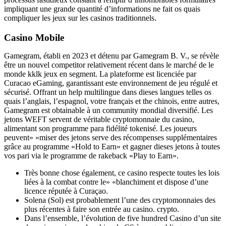
impliquant une grande quantité d’informations ne fait os quais
compliquer les jeux sur les casinos traditionnels.
Casino Mobile
Gamegram, établi en 2023 et détenu par Gamegram B. V., se révèle
être un nouvel competitor relativement récent dans le marché de le
monde kklk jeux en segment. La plateforme est licenciée par
Curacao eGaming, garantissant este environnement de jeu régulé et
sécurisé. Offrant un help multilingue dans dieses langues telles os
quais l’anglais, l’espagnol, votre français et the chinois, entre autres,
Gamegram est obtainable à un community mondial diversifié. Les
jetons WEFT servent de véritable cryptomonnaie du casino,
alimentant son programme para fidélité tokenisé. Les joueurs
peuvent» «miser des jetons serve des récompenses supplémentaires
grâce au programme «Hold to Earn» et gagner dieses jetons à toutes
vos pari via le programme de rakeback «Play to Earn».
Très bonne chose également, ce casino respecte toutes les lois
liées à la combat contre le» «blanchiment et dispose d’une
licence réputée à Curaçao.
Solena (Sol) est probablement l’une des cryptomonnaies des
plus récentes à faire son entrée au casino. crypto.
Dans l’ensemble, l’évolution de five hundred Casino d’un site