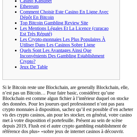
Casino Katsubet
Ethereum
Comment Choisir Este Casino En Ligne Avec
Dépôt En Bitcoin
Top Bitcoin Gambling Review Site
Les Mentions Légales Et La Licence (curaçao
Est Très Réputé)
Les Crypto-monnaies Les Plus Populaires À
Utiliser Dans Les Casinos Sobre Ligne
Quels Sont Les Avantages Ainsi Que
Inconvénients Des Gambling Establishment
Crypto?
Jeux De Table
Si le Bitcoin reste une Blockchain, are generally Blockchain, elle,
n’est pas un Bitcoin… Pour faire basic, considérez qu’une
Blockchain est comme algun fichier à l’intérieur duquel on stocke
des données. Pour les joueurs quel professionnel n’ont pas para
crypto monnaies à disposition, sachez qu’il est possible d’en acheter
vis des crypto casinos, ain pour les stocker, en général, votre casino
met à votre disposition el portefeuille. Présent au sein de scène
depuis 2019, Flush est el autre crypto gambling establishment de
référence dos plus» «sobre jeux de internet casinos à découvrir.