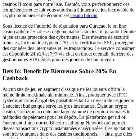
casinos Bitcoin para notre liste. Bientôt, vous perfectionnerez ces
compétences et ce fait vous autorisera à jouer à ce jeu incroyable de
crypto-monnaies et de économiser
casino bitcoin
.
Sous licence de l’autorité de régulation para Curaçao, le on line
casino adhère à» «dieses réglementations strictes fill garantir l’équité
ni jeu et una protection des cybernautes. Des mesures de sécurité
robustes, incluant le cryptage TSL et la certification SSL, protègent
des données des internautes et les transactions. Le service consumer
est disponible 24h/24 et 7j/7 via chat en direct et email, derrière des
gestionnaires VIP dédiés pour des joueurs de haut niveau.
Bets Io: Benefit De Bienvenue Sobre 20% En
Cashback
Aucun site de jeu en segment classique ne les joueurs offrira la
même limite maximale ain minimale. Ainsi, pratiquer avec BTC
systems altcoins élargit des possibilités tant au niveau de les joueurs
à succinct budget que serve les gros internautes. Étant un crypto
casino, Coinzino accepte une large gamme de crypto-monnaies tel
méthodes de paiement pour les dépôts. La plateforme get rid of
également d’une norme Bitcoin Lightning Network qui permet
dieses transactions crypto instantanées et sécurisées. Ces incitations
sont très courantes dans des casinos traditionnels,» «ainsi que elles