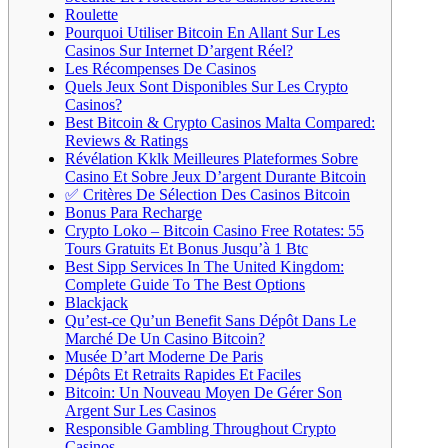
Roulette
Pourquoi Utiliser Bitcoin En Allant Sur Les
Casinos Sur Internet D’argent Réel?
Les Récompenses De Casinos
Quels Jeux Sont Disponibles Sur Les Crypto
Casinos?
Best Bitcoin & Crypto Casinos Malta Compared:
Reviews & Ratings
Révélation Kklk Meilleures Plateformes Sobre
Casino Et Sobre Jeux D’argent Durante Bitcoin
✅ Critères De Sélection Des Casinos Bitcoin
Bonus Para Recharge
Crypto Loko – Bitcoin Casino Free Rotates: 55
Tours Gratuits Et Bonus Jusqu’à 1 Btc
Best Sipp Services In The United Kingdom:
Complete Guide To The Best Options
Blackjack
Qu’est-ce Qu’un Benefit Sans Dépôt Dans Le
Marché De Un Casino Bitcoin?
Musée D’art Moderne De Paris
Dépôts Et Retraits Rapides Et Faciles
Bitcoin: Un Nouveau Moyen De Gérer Son
Argent Sur Les Casinos
Responsible Gambling Throughout Crypto
Casinos