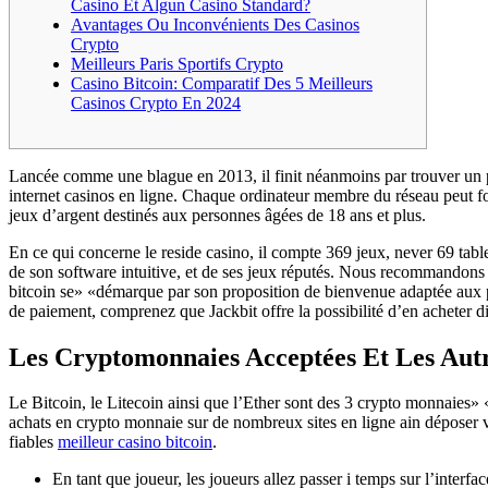
Casino Et Algun Casino Standard?
Avantages Ou Inconvénients Des Casinos
Crypto
Meilleurs Paris Sportifs Crypto
Casino Bitcoin: Comparatif Des 5 Meilleurs
Casinos Crypto En 2024
Lancée comme une blague en 2013, il finit néanmoins par trouver un pub
internet casinos en ligne. Chaque ordinateur membre du réseau peut four
jeux d’argent destinés aux personnes âgées de 18 ans et plus.
En ce qui concerne le reside casino, il compte 369 jeux, never 69 tab
de son software intuitive, et de ses jeux réputés. Nous recommandons 
bitcoin se» «démarque par son proposition de bienvenue adaptée aux p
de paiement, comprenez que Jackbit offre la possibilité d’en acheter d
Les Cryptomonnaies Acceptées Et Les Aut
Le Bitcoin, le Litecoin ainsi que l’Ether sont des 3 crypto monnaies»
achats en crypto monnaie sur de nombreux sites en ligne ain déposer v
fiables
meilleur casino bitcoin
.
En tant que joueur, les joueurs allez passer i temps sur l’interfac