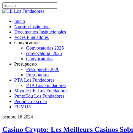
Inicio
Nuestra Institución
Documentos Institucionales
Voces Fundadores
Convocatorias
Convocatorias 2026
convocatoria_2025
Convocatorias
Presupuesto
Presupuesto 2026
Presupuesto
PTA Los Fundadores
PTA Los Fundadores
Moodle I.E. Los Fundadores
PuntoEdu Los Fundadores
Periódico Escolar
FUMUN
octubre
16
2024
Casino Crypto: Les Meilleurs Casinos Sob