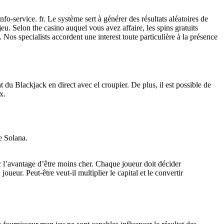
fo-service. fr. Le système sert à générer des résultats aléatoires de
eu. Selon the casino auquel vous avez affaire, les spins gratuits
Nos specialists accordent une interest toute particulière à la présence
 du Blackjack en direct avec el croupier. De plus, il est possible de
x.
e Solana.
c l’avantage d’être moins cher. Chaque joueur doit décider
eur. Peut-être veut-il multiplier le capital et le convertir