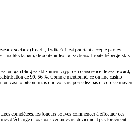
seaux sociaux (Reddit, Twitter), il est pourtant accepté par les
er una blockchain, de soutenir les transactions. Le site héberge kklk
et est un gambling establishment crypto en conscience de ses reward,
 redistribution de 99, 56 %. Comme mentionné, ce on line casino
ant un casino bitcoin mais que vous ne possédez pas encore ce moyen
s étapes complétées, les joueurs pouvez commencer à effectuer des
ormes d’échange et os quais certaines ne deviennent pas forcément