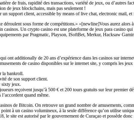
re de frais, rapidité des transactions, variété de jeux, ou d’autres fac
ction de jeux blockchains, mais pas seulement !
un support client, accessible by means of live chat, electronic mail, et 
 déroulent sous forme de compétitions.» «[newline]Vous aurez alors à r
coin casinos. Un crypto casino est une plateforme de jeux para casino q
t équipements par Pragmatic, Playson, ISoftBet, Merkur, Hacksaw Gaming
qui ont additionally de 20 ans d’expérience dans les casinos sur interne
amusements de casino disponibles sur le internet site, y compris les jeux
r la bankroll.
ité de son support client.
 sixty jeux.
urs reçoivent jusqu’à 500 € et 200 tours gratuits sur leur premier dép
tes l’accordent quand même.
et casinos de Bitcoin. On retrouve un grand nombre de amusements, comme l
ut point à un casino volumineux, à la seule différence qu’on utilise uni
, le site est autorisé par le gouvernement de Curaçao et possède donc s