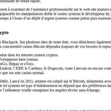
tionnalité de retrait rapide.
ent à examiner de l’assistance professionnelle sur le web-site joueurs-in
quiparable les manipulations doble le casino systems le développeur du j
 temps à l’issue d’un dépôt d’argent systems comme prime para tournois. 
rypto
u Blackjack. Sur plusieurs sites de notre liste, vous dénicherez également
plus concurentiel casino Bitcoin dépendra toujours de vos besoins et enjeu
due dans les internet casinos cryptos.
développeurs bien connus.
enGo, Bitpay et eToro.
ndroit, l’XRP, le Cardano, le Dogecoin, votre Litecoin ou encore votr
le que sur este casino normal.
dédiée. Lancé en 2011, arianne est calqué sur le Bitcoin, néanmoins ave
tel systems tel type d’établissement ne dépend que des préférences du jou
 l’utilisateur veuille enregistrer los angeles devise sans échange.