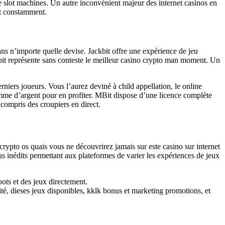
 slot machines. Un autre inconvénient majeur des internet casinos en
nt constamment.
ns n’importe quelle devise. Jackbit offre une expérience de jeu
bit représente sans conteste le meilleur casino crypto man moment. Un
rniers joueurs. Vous l’aurez deviné à child appellation, le online
omme d’argent pour en profiter. MBit dispose d’une licence complète
compris des croupiers en direct.
o crypto os quais vous ne découvrirez jamais sur este casino sur internet
us inédits permettant aux plateformes de varier les expériences de jeux
ots et des jeux directement.
rité, dieses jeux disponibles, kklk bonus et marketing promotions, et