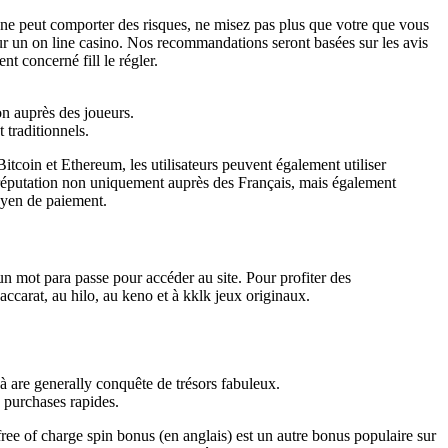
gne peut comporter des risques, ne misez pas plus que votre que vous
sur un on line casino. Nos recommandations seront basées sur les avis
nt concerné fill le régler.
on auprès des joueurs.
 traditionnels.
tcoin et Ethereum, les utilisateurs peuvent également utiliser
 réputation non uniquement auprès des Français, mais également
oyen de paiement.
n mot para passe pour accéder au site. Pour profiter des
baccarat, au hilo, au keno et à kklk jeux originaux.
 are generally conquête de trésors fabuleux.
 purchases rapides.
free of charge spin bonus (en anglais) est un autre bonus populaire sur