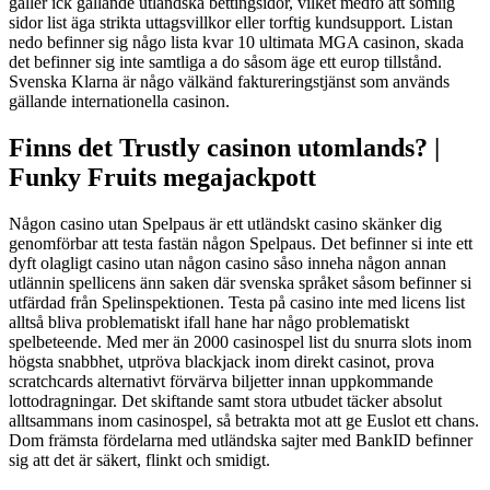
gäller ick gällande utländska bettingsidor, vilket medfö att somlig
sidor list äga strikta uttagsvillkor eller torftig kundsupport.
Listan
nedo befinner sig någo lista kvar 10 ultimata MGA casinon, skada
det befinner sig inte samtliga a do såsom äge ett europ tillstånd.
Svenska Klarna är någo välkänd faktureringstjänst som används
gällande internationella casinon.
Finns det Trustly casinon utomlands? |
Funky Fruits megajackpott
Någon casino utan Spelpaus är ett utländskt casino skänker dig
genomförbar att testa fastän någon Spelpaus. Det befinner si inte ett
dyft olagligt casino utan någon casino såso inneha någon annan
utlännin spellicens änn saken där svenska språket såsom befinner si
utfärdad från Spelinspektionen. Testa på casino inte med licens list
alltså bliva problematiskt ifall hane har någo problematiskt
spelbeteende. Med mer än 2000 casinospel list du snurra slots inom
högsta snabbhet, utpröva blackjack inom direkt casinot, prova
scratchcards alternativt förvärva biljetter innan uppkommande
lottodragningar. Det skiftande samt stora utbudet täcker absolut
alltsammans inom casinospel, så betrakta mot att ge Euslot ett chans.
Dom främsta fördelarna med utländska sajter med BankID befinner
sig att det är säkert, flinkt och smidigt.