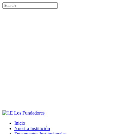
Inicio
Nuestra Institución
Documentos Institucionales