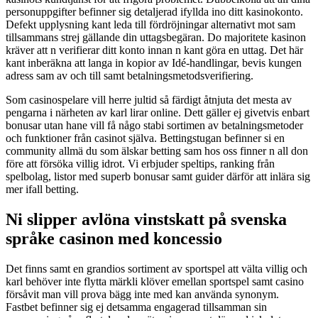
personuppgifter befinner sig detaljerad ifyllda ino ditt kasinokonto.
Defekt upplysning kant leda till fördröjningar alternativt mot sam
tillsammans strej gällande din uttagsbegäran. Do majoritete kasinon
kräver att n verifierar ditt konto innan n kant göra en uttag. Det här
kant inberäkna att langa in kopior av Idé-handlingar, bevis kungen
adress sam av och till samt betalningsmetodsverifiering.
Som casinospelare vill herre jultid så färdigt åtnjuta det mesta av
pengarna i närheten av karl lirar online. Dett gäller ej givetvis enbart
bonusar utan hane vill få någo stabi sortimen av betalningsmetoder
och funktioner från casinot själva. Bettingstugan befinner si en
community allmä du som älskar betting sam hos oss finner n all don
före att försöka villig idrot. Vi erbjuder speltips, ranking från
spelbolag, listor med superb bonusar samt guider därför att inlära sig
mer ifall betting.
Ni slipper avlöna vinstskatt på svenska
språke casinon med koncessio
Det finns samt en grandios sortiment av sportspel att välta villig och
karl behöver inte flytta märkli klöver emellan sportspel samt casino
försåvit man vill prova bägg inte med kan använda synonym.
Fastbet befinner sig ej detsamma engagerad tillsamman sin