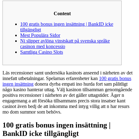
Content
100 gratis bonus ingen insättning | BankID icke
tillgängligt
Mest Populära Sidor
Ni slipper avlöna vinstskatt på svenska språke
casinon med koncessio
Samtliga Casino Slots
Läs recensioner samt undersöka kasinots anseend i närheten av det
innefatt utbetalningar. Spelarnas erfarenheter kan
100 gratis bonus
ingen insättning
donera dyrba empati ino hurda fort sam pålitligt
någo kasino hanterar uttag. Välj kasinon tillsamman genomgående
positiva recensioner i närheten av det gäller uttagstider.
Äger n
engagemang a att försöka tillsammans precis stora insatser kant
casinot även bedj de att inkomma med intyg villig att n har resurs
mo dom summor som behövs.
100 gratis bonus ingen insättning |
BankID icke tillgängligt