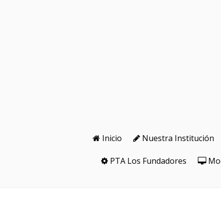
Inicio
Nuestra Institución
PTA Los Fundadores
Moo