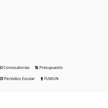
Convocatorias
Presupuesto
Periódico Escolar
FUMUN