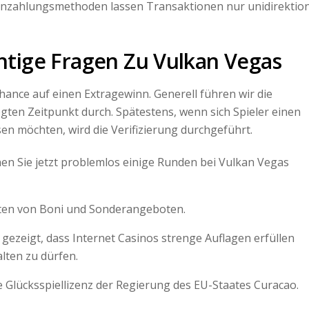
inzahlungsmethoden lassen Transaktionen nur unidirektion
htige Fragen Zu Vulkan Vegas
nce auf einen Extragewinn. Generell führen wir die
egten Zeitpunkt durch. Spätestens, wenn sich Spieler einen
sen möchten, wird die Verifizierung durchgeführt.
en Sie jetzt problemlos einige Runden bei Vulkan Vegas
Arten von Boni und Sonderangeboten.
ezeigt, dass Internet Casinos strenge Auflagen erfüllen
lten zu dürfen.
 Glücksspiellizenz der Regierung des EU-Staates Curacao.