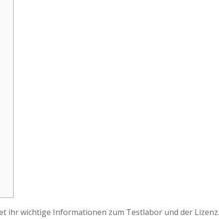
et ihr wichtige Informationen zum Testlabor und der Lizenz