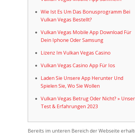
Wie Ist Es Um Das Bonusprogramm Bei
Vulkan Vegas Bestellt?
Vulkan Vegas Mobile App Download Für
Dein Iphone Oder Samsung
Lizenz Im Vulkan Vegas Casino
Vulkan Vegas Casino App Für Ios
Laden Sie Unsere App Herunter Und
Spielen Sie, Wo Sie Wollen
Vulkan Vegas Betrug Oder Nicht? » Unser
Test & Erfahrungen 2023
Bereits im unteren Bereich der Webseite erhalt