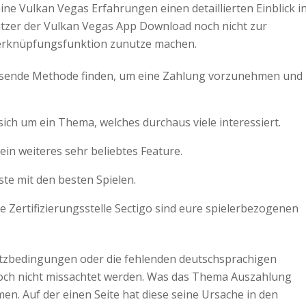
ne Vulkan Vegas Erfahrungen einen detaillierten Einblick i
utzer der Vulkan Vegas App Download noch nicht zur
 Verknüpfungsfunktion zunutze machen.
passende Methode finden, um eine Zahlung vorzunehmen und 
sich um ein Thema, welches durchaus viele interessiert.
ein weiteres sehr beliebtes Feature.
ste mit den besten Spielen.
e Zertifizierungsstelle Sectigo sind eure spielerbezogenen
atzbedingungen oder die fehlenden deutschsprachigen
och nicht missachtet werden. Was das Thema Auszahlung
n. Auf der einen Seite hat diese seine Ursache in den