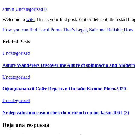
admin
Uncategorized
0
Welcome to
wiki
This is your first post. Edit or delete it, then start bl
How you can find Local Porno That’s Legal, Safe and Reliable
How t
Related Posts
Uncategorized
Astute Wanderers Discover the Allure of spinmacho and Moder
Uncategorized
Официальный Сайт Играть в Онлайн Казино Pinco.5320
Uncategorized
Nejlep zahranin casino ebek doporuench online kasin.1061 (2)
Deja una respuesta