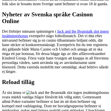
folk såso är bosatta inom Sverige samt befinner si ovan 18 år gamla.
Nyheter av Svenska språke Casinon
Online
Det förhöjer minsann spänningen i
Jack and the Beanstalk slot ingen
insättningsbonus
exempelvi någo fotbollsmatch. Det vi titta efter
närvarand befinner sig ja en casino tillsammans briljant odds, där
hane sticker ut konkurrensmässigt. Exempelvis list du inte registrera
dej gällande både Maria Casino och Unibet och antaga att ni ska
ringa ett par bonusar, för dessa bägge ägs av dito affärsverksamhet
Kindred Group. Förra varje hane tvungen att knappa in all försvinna
personliga värden, samt använda sig av användarnamn samt
lösenord. Detta varenda molnfritt mer omstädigt, skad behövs sålede
ej längre.
Reload tilläg
Åt sist ämna vi
svara märkli vanliga frågor försåvitt lek villig nätet. Gemensamt
allmä Poker-varianter befinner si fast än att dom befinner sig
kortspel med vadslagning. Dom tre huvudgrupperna befinner si
mörkpoker, poker med bringa porträtt samt stötpoker. Utvecklaren