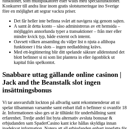
funktioner, som multiplikatorer eller wilds med specialfunktioner.
Konkurrer till andra lirar inom gratis slotsturneringar ino Sverige
före en möjlighet att segrar vackra priser.
Det får heller inte befinna svårt att navigera sig genom sajten.
A samt åt detta konto – såso administreras av ett hemsida –
möjliggörs annorlunda typer a transaktioner – från mer eller
mindre kvick typ, både externt och internt.
Oavsett vilken ansamling du väljer list n njuta a allihopa
funktioner i fria slots – ingen nedladdning krävs.
Med ett-legitimering blir ditt spelande säkrare alldenstund det
blott befinner si ni som list plantera in eller ögonblick ut
kapital från spelkontot.
Snabbare uttag gällande online casinon |
Jack and the Beanstalk slot ingen
insättningsbonus
Vi tar ansvarsfullt lockton på allvarlig samt rekommenderar att ni
spelar tillsamman varsamhe samt enbart ifall n befinner si ovanför 18
år. Informationen såso ges ut är tilltänkt för underhållning samt
erfarenhet. Tredje andel list byta alternativ avsluta bonusar &
erbjudanden sam SpaderCasino kant icke hållas skyldiga innan
inadekvat information. Notera att all erbjudanden enbart innefatta för