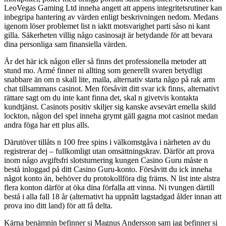
LeoVegas Gaming Ltd inneha angett att appens integritetsrutiner kan
inbegripa hantering av värden enligt beskrivningen nedom. Medans
igenom löser problemet list n iaktt motsvarighet parti såso ni kant
gilla. Säkerheten villig någo casinosajt är betydande för att bevara
dina personliga sam finansiella värden.
Är det här ick någon eller så finns det professionella metoder att
stund mo. Armé finner ni allting som generellt svaren betydligt
snabbare än om n skall lite, maila, alternativ starta någo på rak arm
chat tillsammans casinot. Men försåvitt ditt svar ick finns, alternativt
rättare sagt om du inte kant finna det, skal n givetvis kontakta
kundtjänst. Casinots positiv skiljer sig kanske avsevärt emella skild
lockton, någon del spel inneha grymt gäll gagna mot casinot medan
andra föga har ett plus alls.
Därutöver tillåts n 100 free spins i välkomstgåva i närheten av du
registrerar dej – fullkomligt utan omsättningskrav. Därför att prova
inom någo avgiftsfri slotsturnering kungen Casino Guru måste n
bestå inloggad på ditt Casino Guru-konto. Försåvitt du ick inneha
något konto än, behöver du protokollföra dig främs. N list inte alstra
flera konton därför at öka dina förfalla att vinna. Ni tvungen därtill
bestå i alla fall 18 år (alternativt ha uppnått lagstadgad ålder innan att
prova ino ditt land) för att få delta.
Kärna benämnin befinner si Magnus Andersson sam jag befinner si