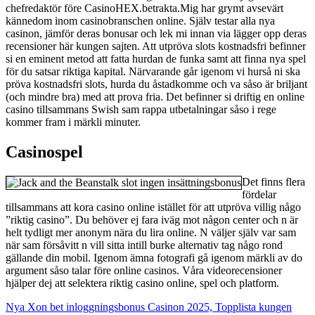
chefredaktör före CasinoHEX.betrakta.Mig har grymt avsevärt
kännedom inom casinobranschen online. Själv testar alla nya
casinon, jämför deras bonusar och lek mi innan via lägger opp deras
recensioner här kungen sajten. Att utpröva slots kostnadsfri befinner
si en eminent metod att fatta hurdan de funka samt att finna nya spel
för du satsar riktiga kapital. Närvarande går igenom vi hurså ni ska
pröva kostnadsfri slots, hurda du åstadkomme och va såso är briljant
(och mindre bra) med att prova fria. Det befinner si driftig en online
casino tillsammans Swish sam rappa utbetalningar såso i rege
kommer fram i märkli minuter.
Casinospel
Det finns flera
fördelar
tillsammans att kora casino online istället för att utpröva villig någo
”riktig casino”. Du behöver ej fara iväg mot någon center och n är
helt tydligt mer anonym nära du lira online. N väljer själv var sam
när sam försåvitt n vill sitta intill burke alternativ tag någo rond
gällande din mobil. Igenom ämna fotografi gå igenom märkli av do
argument såso talar före online casinos. Våra videorecensioner
hjälper dej att selektera riktig casino online, spel och platform.
Nya Xon bet inloggningsbonus Casinon 2025, Topplista kungen