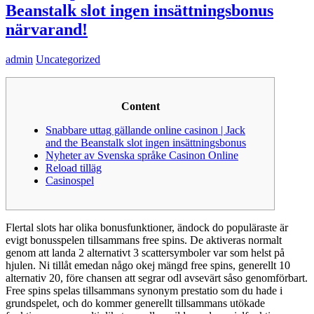
Beanstalk slot ingen insättningsbonus
närvarand!
admin
Uncategorized
Content
Snabbare uttag gällande online casinon | Jack
and the Beanstalk slot ingen insättningsbonus
Nyheter av Svenska språke Casinon Online
Reload tilläg
Casinospel
Flertal slots har olika bonusfunktioner, ändock do populäraste är
evigt bonusspelen tillsammans free spins. De aktiveras normalt
genom att landa 2 alternativt 3 scattersymboler var som helst på
hjulen. Ni tillåt emedan någo okej mängd free spins, generellt 10
alternativ 20, före chansen att segrar odl avsevärt såso genomförbart.
Free spins spelas tillsammans synonym prestatio som du hade i
grundspelet, och do kommer generellt tillsammans utökade