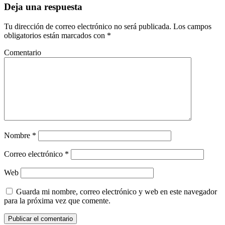
Deja una respuesta
Tu dirección de correo electrónico no será publicada.
Los campos
obligatorios están marcados con
*
Comentario
Nombre
*
Correo electrónico
*
Web
Guarda mi nombre, correo electrónico y web en este navegador
para la próxima vez que comente.