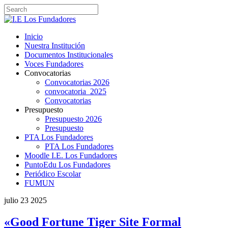
Inicio
Nuestra Institución
Documentos Institucionales
Voces Fundadores
Convocatorias
Convocatorias 2026
convocatoria_2025
Convocatorias
Presupuesto
Presupuesto 2026
Presupuesto
PTA Los Fundadores
PTA Los Fundadores
Moodle I.E. Los Fundadores
PuntoEdu Los Fundadores
Periódico Escolar
FUMUN
julio
23
2025
«Good Fortune Tiger Site Formal