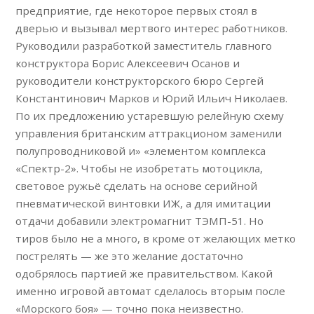
предприятие, где некоторое первых стоял в
дверью и вызывал мертвого интерес работников.
Руководили разработкой заместитель главного
конструктора Борис Алексеевич Осанов и
руководители конструкторского бюро Сергей
Константинович Марков и Юрий Ильич Николаев.
По их предложению устаревшую релейную схему
управления британским аттракционом заменили
полупроводниковой и» «элементом комплекса
«Спектр-2». Чтобы не изобретать мотоцикла,
световое ружьё сделать на основе серийной
пневматической винтовки ИЖ, а для имитации
отдачи добавили электромагнит ТЭМП-51. Но
тиров было не а много, в кроме от желающих метко
пострелять — же это желание достаточно
одобрялось партией же правительством. Какой
именно игровой автомат сделалось вторым после
«Морского боя» — точно пока неизвестно.