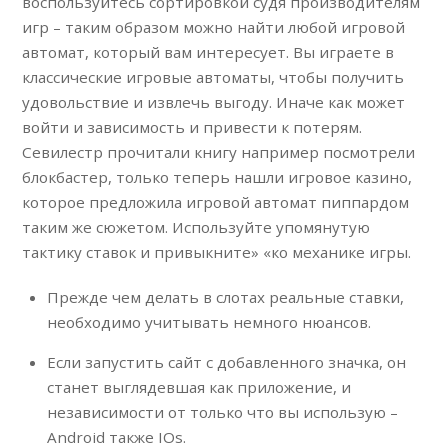
воспользуйтесь сортировкой судя производителям
игр – таким образом можно найти любой игровой
автомат, который вам интересует. Вы играете в
классические игровые автоматы, чтобы получить
удовольствие и извлечь выгоду. Иначе как может
войти и зависимость и привести к потерям.
Севилестр прочитали книгу например посмотрели
блокбастер, только теперь нашли игровое казино,
которое предложила игровой автомат пиппардом
таким же сюжетом. Используйте упомянутую
тактику ставок и привыкните» «ко механике игры.
Прежде чем делать в слотах реальные ставки,
необходимо учитывать немного нюансов.
Если запустить сайт с добавленного значка, он
станет выглядевшая как приложение, и
независимости от только что вы использую –
Android также IOs.