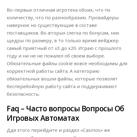
Во-первых отличная игротека обоих, что по
количеству, что по разнообразию. Провайдеры
наверное но существующие в составе
поставщиков. Во-вторых слегка по бонусам, них
щедры по размеру, в то только время вейджер
самый приятный от х3 до х20. Играю с прошлого
году и ни не не пожалел об своем выборе.
Обязательные файлы cookie вовсе необходимы для
корректной работы сайта. А категорию
обязательных вошли файлы, которые позволят
бесперебойную работу сайта и поддерживают
безопасность.
Faq – Часто вопросы Вопросы Об
Игровых Автоматах
Ддя этого перейдите и раздел «Casinos» же