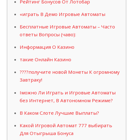
Рейтинг Бонусов От Лотобар
«играть В Демо Игровые Автоматы
Бесплатные Игровые Автоматы – Часто
ответы Вопросы (чаво):
Информация O Казино
такие Онлайн Казино
????получите новой Монеты К огромному
Завтраку!
Iможно Ли Играть и Игровые Автоматы
без Интернет, В Автономном Режиме?
В Каком Слоте Лучшие Выплаты?
Какой Игровой Автомат 777 выбирать
Для Отыгрыша Бонуса