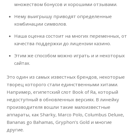
множеством бонусов и хорошими отзывами.
Нему выигрышу приводят определенные
комбинации символов.
Наша оценка состоит на многих переменных, от
качества поддержки до лицензии казино.
Этим же способом можно играть и и некоторых
сайтах.
Это один из самых известных брендов, некоторые
творец которого стали единственными хитами.
Например, египетский слот Book of Ra, который
недоступный в обновленных версиях. В линейку
производителя вошли такие малоизвестные
аппараты, как Sharky, Marco Polo, Columbus Deluxe,
Bananas go Bahamas, Gryphon’s Gold и многие
другие.