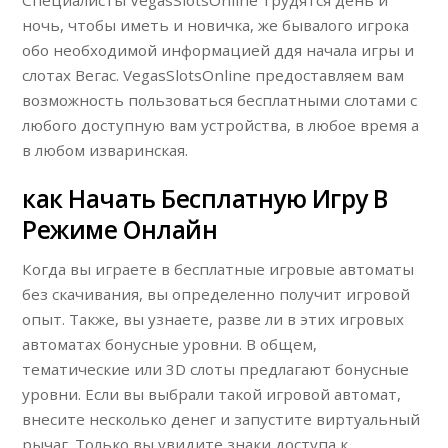
Специалисты VegasSlotsOnline трудятся день и
ночь, чтобы иметь и новичка, же бывалого игрока
обо необходимой информацией ддя начала игры и
слотах Вегас. VegasSlotsOnline предоставляем вам
возможность пользоваться бесплатными слотами с
любого доступную вам устройства, в любое время а
в любом изваринская.
как Начать Бесплатную Игру В
Режиме Онлайн
Когда вы играете в бесплатные игровые автоматы
без скачивания, вы определенно получит игровой
опыт. Также, вы узнаете, разве ли в этих игровых
автоматах бонусные уровни. В общем,
тематические или 3D слоты предлагают бонусные
уровни. Если вы выбрали такой игровой автомат,
внесите несколько денег и запустите виртуальный
рычаг. Только вы увидите знаки доступа к