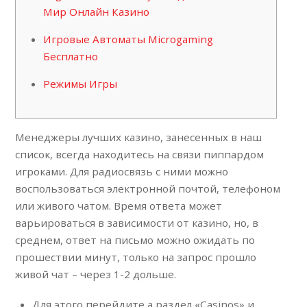
Мир Онлайн Казино
Игровые Автоматы Microgaming
Бесплатно
Режимы Игры
Менеджеры лучших казино, занесенных в наш
список, всегда находитесь на связи пиппардом
игроками. Для радиосвязь с ними можно
воспользоваться электронной почтой, телефоном
или живого чатом. Время ответа может
варьироваться в зависимости от казино, но, в
среднем, ответ на письмо можно ожидать по
прошествии минут, только на запрос прошло
живой чат – через 1-2 дольше.
Для этого перейдите а раздел «Casinos» и