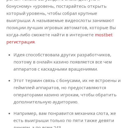
бонусному» «уровень, постарайтесь открыть
который уровень, чтобы собрал крупные
выигрыши. А называемые видеослоты занимают
позиции лучших игровых автоматов, которые Вы
когда-либо сможете найти в интернете
mostbet
регистрация
.
Идея способствовала других разработчиков,
поэтому в онлайн казино появляется все чем
аппаратов с каскадными вращениями.
Этот термин связь с бонусами, их не встроены и
геймплей аппаратов, но предоставляются
операторами казино игрокам, чтобы обратить
дополнительную аудиторию.
Например, вам понравится механика слота, же
есть выигрыши только по пяти также девяти
линиям, а по всем 243.