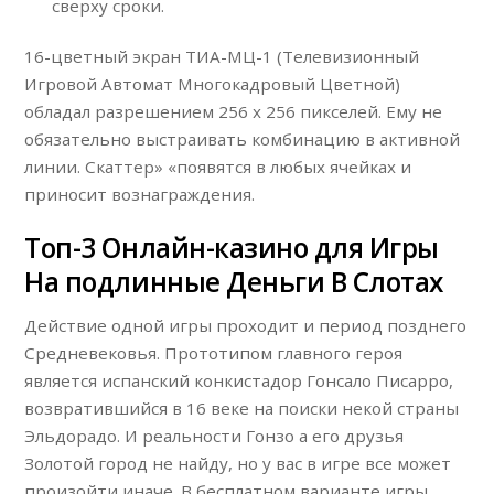
сверху сроки.
16-цветный экран ТИА-МЦ-1 (Телевизионный
Игровой Автомат Многокадровый Цветной)
обладал разрешением 256 х 256 пикселей. Ему не
обязательно выстраивать комбинацию в активной
линии. Скаттер» «появятся в любых ячейках и
приносит вознаграждения.
Топ-3 Онлайн-казино для Игры
На подлинные Деньги В Слотах
Действие одной игры проходит и период позднего
Средневековья. Прототипом главного героя
является испанский конкистадор Гонсало Писарро,
возвратившийся в 16 веке на поиски некой страны
Эльдорадо. И реальности Гонзо а его друзья
Золотой город не найду, но у вас в игре все может
произойти иначе. В бесплатном варианте игры