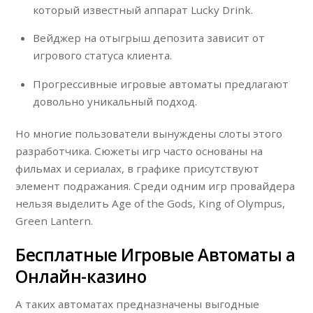
который известный аппарат Lucky Drink.
Вейджер на отыгрыш депозита зависит от
игрового статуса клиента.
Прогрессивные игровые автоматы предлагают
довольно уникальный подход.
Но многие пользователи вынуждены слоты этого
разработчика. Сюжеты игр часто основаны на
фильмах и сериалах, в графике присутствуют
элемент подражания. Среди одним игр провайдера
нельзя выделить Age of the Gods, King of Olympus,
Green Lantern.
Бесплатные Игровые Автоматы а
Онлайн-казино
А таких автоматах предназначены выгодные