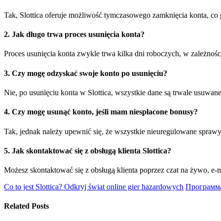
Tak, Slottica oferuje możliwość tymczasowego zamknięcia konta, co
2. Jak długo trwa proces usunięcia konta?
Proces usunięcia konta zwykle trwa kilka dni roboczych, w zależności
3. Czy mogę odzyskać swoje konto po usunięciu?
Nie, po usunięciu konta w Slottica, wszystkie dane są trwale usuwane
4. Czy mogę usunąć konto, jeśli mam niespłacone bonusy?
Tak, jednak należy upewnić się, że wszystkie nieuregulowane sprawy
5. Jak skontaktować się z obsługą klienta Slottica?
Możesz skontaktować się z obsługą klienta poprzez czat na żywo, e-ma
Co to jest Slottica? Odkryj świat online gier hazardowych
Программа
Related Posts