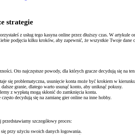
e strategie
korzystałeś z usług tego kasyna online przez dłuższy czas. W artykule 
Ciebie podjęcia kilku kroków, aby zapewnić, że wszystkie Twoje dane 
ości. Oto najczęstsze powody, dla których gracze decydują się na ten
 staje się problematyczna, usunięcie konta może być krokiem w kierunk
dalsze granie, dlatego warto usunąć konto, aby uniknąć pokusy.
blemy z wypłatą mogą skłonić do zamknięcia konta.
często decydują się na zamianę gier online na inne hobby.
j przedstawiamy szczegółowy proces:
j się przy użyciu swoich danych logowania.