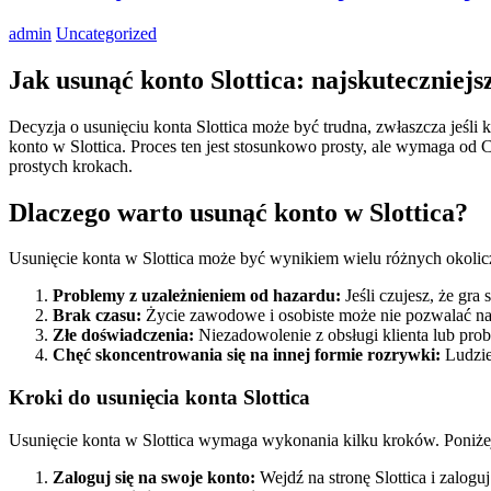
admin
Uncategorized
Jak usunąć konto Slottica: najskuteczniejsz
Decyzja o usunięciu konta Slottica może być trudna, zwłaszcza jeśli 
konto w Slottica. Proces ten jest stosunkowo prosty, ale wymaga od 
prostych krokach.
Dlaczego warto usunąć konto w Slottica?
Usunięcie konta w Slottica może być wynikiem wielu różnych okoliczn
Problemy z uzależnieniem od hazardu:
Jeśli czujesz, że gra
Brak czasu:
Życie zawodowe i osobiste może nie pozwalać na 
Złe doświadczenia:
Niezadowolenie z obsługi klienta lub pro
Chęć skoncentrowania się na innej formie rozrywki:
Ludzie 
Kroki do usunięcia konta Slottica
Usunięcie konta w Slottica wymaga wykonania kilku kroków. Poniże
Zaloguj się na swoje konto:
Wejdź na stronę Slottica i zalogu