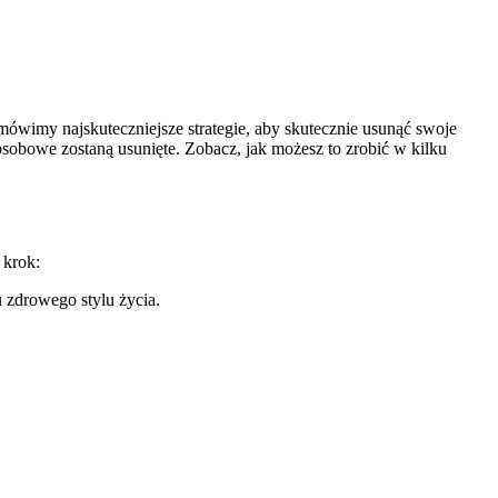
omówimy najskuteczniejsze strategie, aby skutecznie usunąć swoje
osobowe zostaną usunięte. Zobacz, jak możesz to zrobić w kilku
 krok:
u zdrowego stylu życia.