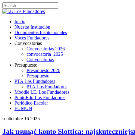
Inicio
Nuestra Institución
Documentos Institucionales
Voces Fundadores
Convocatorias
Convocatorias 2026
convocatoria_2025
Convocatorias
Presupuesto
Presupuesto 2026
Presupuesto
PTA Los Fundadores
PTA Los Fundadores
Moodle I.E. Los Fundadores
PuntoEdu Los Fundadores
Periódico Escolar
FUMUN
septiembre
16
2025
Jak usunąć konto Slottica: najskuteczniejsz