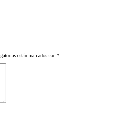
gatorios están marcados con
*