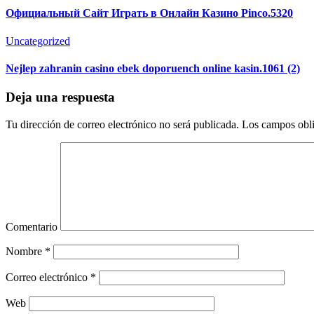
Официальный Сайт Играть в Онлайн Казино Pinco.5320
Uncategorized
Nejlep zahranin casino ebek doporuench online kasin.1061 (2)
Deja una respuesta
Tu dirección de correo electrónico no será publicada.
Los campos obli
Comentario
Nombre
*
Correo electrónico
*
Web