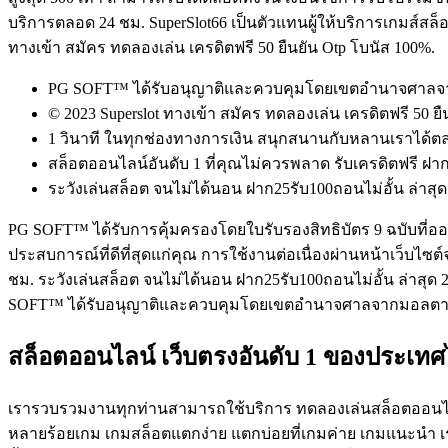
บริการตลอด 24 ชม. SuperSlot66 เป็นตัวแทนผู้ให้บริการเกมส์สล็
ทางเข้า สมัคร ทดลองเล่น เครดิตฟรี 50 ยืนยัน Otp โบนัส 100%.
PG SOFT™ ได้รับอนุญาติและควบคุมโดยเขตอำนาจศาลจาก
© 2023 Superslot ทางเข้า สมัคร ทดลองเล่น เครดิตฟรี 50 ยื
1 วินาที ในทุกช่องทางการเงิน สนุกสนานกับหลานเราได้ต
สล็อตออนไลน์อันดับ 1 ที่คุณไม่ควรพลาด รับเครดิตฟรี ฝ
ระวังเล่นสล็อต จนไม่ได้นอน ฝาก25รับ100ถอนไม่อั้น ล่าสุ
PG SOFT™ ได้รับการคุ้มครองโดยใบรับรองสิทธิบัตร 9 ฉบับที่
ประสบการณ์ที่ดีที่สุดแก่คุณ การใช้งานต่อเนื่องผ่านหน้าเว็บไ
ชม. ระวังเล่นสล็อต จนไม่ได้นอน ฝาก25รับ100ถอนไม่อั้น ล่
SOFT™ ได้รับอนุญาติและควบคุมโดยเขตอำนาจศาลจากมอลตาและ
สล็อตออนไลน์ เว็บตรงอันดับ 1 ของประเท
เรารวบรวมงานทุกท่านสามารถใช้บริการ ทดลองเล่นสล็อตออนไลน์ ฟร
หลายร้อยเกม เกมสล็อตแตกง่าย แตกบ่อยที่เกมค่าย เกมแนะนำ เร