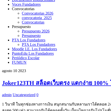
Voces Fundadores
Convocatorias
Convocatorias 2026
convocatoria_2025
Convocatorias
Presupuesto
Presupuesto 2026
Presupuesto
PTA Los Fundadores
PTA Los Fundadores
Moodle I.E. Los Fundadores
PuntoEdu Los Fundadores
Periódico Escolar
FUMUN
agosto
10
2023
Joker123TH สล็อตเว็บตรง แตกง่าย 100% โอ
admin
Uncategorized
0
1 วินาที ในทุกช่องทางการเงิน สนุกสนานกับหลานเราได้ตลอด 24 ชม
สูงสุด 500 เท่า สามารถรับได้ตลอดทั้งวัน เงื่อนไขการรับโปรโมช