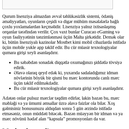
Qurum lisenziya almazdan əvvəl təhlükəsizlik sistemi, ödəniş
əməliyyatları, oyunların çeşidi və digər mühüm məsələlərlə bağlı
çoxlu yoxlamalardan keçməlidir. Lisenziya yalnız ixtisaslaşmış
orqanlar tərəfindən verilir. Çox vaxt bunlar Curacao eGaming və
oyun fəaliyyətinin tənzimlənməsi üçün Malta şirkətidir. Demək olar
ki, bütün lisenziyalı kazinolar Mostbet kimi mobil cihazlarda istifadə
üçün mobile yukle app təklif edir. Bu cür müasir texnologiyalar
qumara girişi xeyli asanlaşdırır.
Bu səbəbdən sonadək diqqətlə oxumağınızı şiddətlə tövsiyə
edirik.
Əlavə olaraq qeyd edək ki, yuxarıda sadaladığımız idman
növlərinin böyük bir qismi bu mərc kontorunda canlı mərc
üçün təklif edilməkdədir.
Bu cür müasir texnologiyalar qumara girişi xeyli asanlaşdırır.
Adətən onlar pulsuz mərclər təqdim edirlər, lakin bəzən bu, mərc
məbləği və ya ümumi əmsallar üzrə əlavə faizlər ola bilər. Xoş
gəlmisiniz bonusunuzu aldıqdan sonra 5 gün ərzində istifadə
etməsəniz, onun müddəti bitəcək. Bəzən müəyyən bir idman və ya
mərc növünü hədəf alan “kapsula” promosyonları da var.