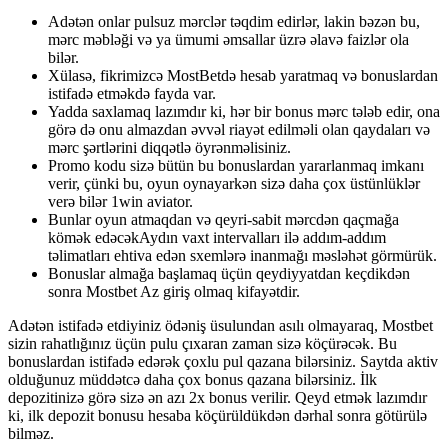
Adətən onlar pulsuz mərclər təqdim edirlər, lakin bəzən bu,
mərc məbləği və ya ümumi əmsallar üzrə əlavə faizlər ola
bilər.
Xülasə, fikrimizcə MostBetdə hesab yaratmaq və bonuslardan
istifadə etməkdə fayda var.
Yadda saxlamaq lazımdır ki, hər bir bonus mərc tələb edir, ona
görə də onu almazdan əvvəl riayət edilməli olan qaydaları və
mərc şərtlərini diqqətlə öyrənməlisiniz.
Promo kodu sizə bütün bu bonuslardan yararlanmaq imkanı
verir, çünki bu, oyun oynayarkən sizə daha çox üstünlüklər
verə bilər 1win aviator.
Bunlar oyun atmaqdan və qeyri-sabit mərcdən qaçmağa
kömək edəcəkAydın vaxt intervalları ilə addım-addım
təlimatları ehtiva edən sxemlərə inanmağı məsləhət görmürük.
Bonuslar almağa başlamaq üçün qeydiyyatdan keçdikdən
sonra Mostbet Az giriş olmaq kifayətdir.
Adətən istifadə etdiyiniz ödəniş üsulundan asılı olmayaraq, Mostbet
sizin rahatlığınız üçün pulu çıxaran zaman sizə köçürəcək. Bu
bonuslardan istifadə edərək çoxlu pul qazana bilərsiniz. Saytda aktiv
olduğunuz müddətcə daha çox bonus qazana bilərsiniz. İlk
depozitinizə görə sizə ən azı 2x bonus verilir. Qeyd etmək lazımdır
ki, ilk depozit bonusu hesaba köçürüldükdən dərhal sonra götürülə
bilməz.