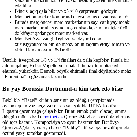
sənədin surətlərini tələb etməklə hesabın yoxlanılmasını tələb
edə bilər.
İkincisi açıq qala bilər və x5-x10 çarpmasını gözləyin.
Mostbet bukmeker kontorunda necə bonus qazanmaq olar?
Burada matç öncəsi mərc marketlərinin sayı canlı yayımdakı
mərc marketlərinin sayından çox olsa da, canlı matçlar üçün
də kifayət qədər çox mərc marketi var.
MostBet AZ-ı zənginləşdirən və dəyərli edən
xüsusiyyətlərdən biri də məhz, onun təqdim etdiyi idman və
virtual idman oyun növləridir.
Üstəlik, isveçrəlilər 1/8 və 1/4 finalları da xalla keçiblər. Finala bir
addım qalmış Heiko Vogelin yetirmələrinin bəxtinin bitəcəyi
ehtimalı yüksəkdir. Deməli, böyük ehtimalla final döyüşündə məhz
“Fiorentina”nı gözləmək lazımdır.
Bu yay Borussia Dortmund-u kim tərk edə bilər
Beləliklə, “Bazel” klubun şansının az olduğu çempionatda
oynamaqdan vaz keçə və sensasiyalı şəkildə UEFA Konfrans
Liqasını qazanmağa çalışa bilər. Bunu etmək çətin olacaq, amma
düzgün münasibətlə
mostbet az
Qırmızı-Mavilər təəccübləndirməyi
olduqca bacarır. Kompozisiya və oyun baxımından Bənövşə
Qırmızı-Ağdan yuxarıya baxır. “Babby” kifayət qədər zəif qrupda
özünü yaxşı tərəfdən göstərmədi.