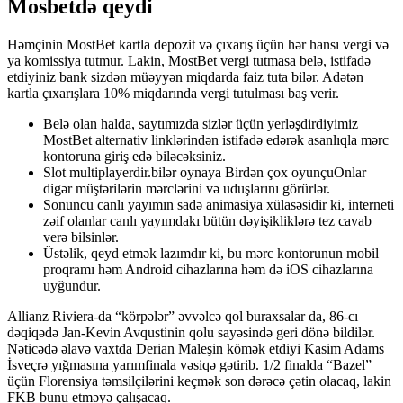
Mosbetdə qeydi
Həmçinin MostBet kartla depozit və çıxarış üçün hər hansı vergi və
ya komissiya tutmur. Lakin, MostBet vergi tutmasa belə, istifadə
etdiyiniz bank sizdən müəyyən miqdarda faiz tuta bilər. Adətən
kartla çıxarışlara 10% miqdarında vergi tutulması baş verir.
Belə olan halda, saytımızda sizlər üçün yerləşdirdiyimiz
MostBet alternativ linklərindən istifadə edərək asanlıqla mərc
kontoruna giriş edə biləcəksiniz.
Slot multiplayerdir.bilər oynaya Birdən çox oyunçuOnlar
digər müştərilərin mərclərini və uduşlarını görürlər.
Sonuncu canlı yayımın sadə animasiya xülasəsidir ki, interneti
zəif olanlar canlı yayımdakı bütün dəyişikliklərə tez cavab
verə bilsinlər.
Üstəlik, qeyd etmək lazımdır ki, bu mərc kontorunun mobil
proqramı həm Android cihazlarına həm də iOS cihazlarına
uyğundur.
Allianz Riviera-da “körpələr” əvvəlcə qol buraxsalar da, 86-cı
dəqiqədə Jan-Kevin Avqustinin qolu sayəsində geri dönə bildilər.
Nəticədə əlavə vaxtda Derian Maleşin kömək etdiyi Kasim Adams
İsveçrə yığmasına yarımfinala vəsiqə gətirib. 1/2 finalda “Bazel”
üçün Florensiya təmsilçilərini keçmək son dərəcə çətin olacaq, lakin
FKB bunu etməyə çalışacaq.