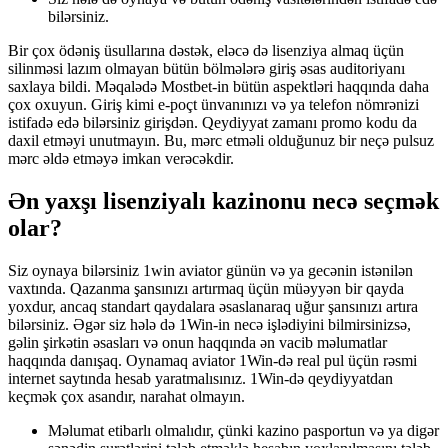
bilərsiniz.
Bir çox ödəniş üsullarına dəstək, eləcə də lisenziya almaq üçün
silinməsi lazım olmayan bütün bölmələrə giriş əsas auditoriyanı
saxlaya bildi. Məqalədə Mostbet-in bütün aspektləri haqqında daha
çox oxuyun. Giriş kimi e-poçt ünvanınızı və ya telefon nömrənizi
istifadə edə bilərsiniz girişdən. Qeydiyyat zamanı promo kodu da
daxil etməyi unutmayın. Bu, mərc etməli olduğunuz bir neçə pulsuz
mərc əldə etməyə imkan verəcəkdir.
Ən yaxşı lisenziyalı kazinonu necə seçmək
olar?
Siz oynaya bilərsiniz 1win aviator günün və ya gecənin istənilən
vaxtında. Qazanma şansınızı artırmaq üçün müəyyən bir qayda
yoxdur, ancaq standart qaydalara əsaslanaraq uğur şansınızı artıra
bilərsiniz. Əgər siz hələ də 1Win-in necə işlədiyini bilmirsinizsə,
gəlin şirkətin əsasları və onun haqqında ən vacib məlumatlar
haqqında danışaq. Oynamaq aviator 1Win-də real pul üçün rəsmi
internet saytında hesab yaratmalısınız. 1Win-də qeydiyyatdan
keçmək çox asandır, narahat olmayın.
Məlumat etibarlı olmalıdır, çünki kazino pasportun və ya digər