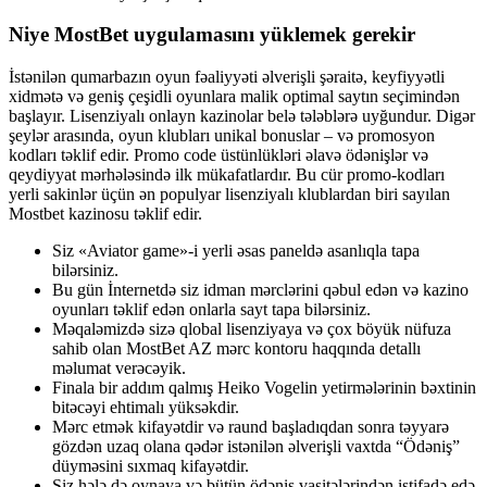
Niye MostBet uygulamasını yüklemek gerekir
İstənilən qumarbazın oyun fəaliyyəti əlverişli şəraitə, keyfiyyətli
xidmətə və geniş çeşidli oyunlara malik optimal saytın seçimindən
başlayır. Lisenziyalı onlayn kazinolar belə tələblərə uyğundur. Digər
şeylər arasında, oyun klubları unikal bonuslar – və promosyon
kodları təklif edir. Promo code üstünlükləri əlavə ödənişlər və
qeydiyyat mərhələsində ilk mükafatlardır. Bu cür promo-kodları
yerli sakinlər üçün ən populyar lisenziyalı klublardan biri sayılan
Mostbet kazinosu təklif edir.
Siz «Aviator game»-i yerli əsas paneldə asanlıqla tapa
bilərsiniz.
Bu gün İnternetdə siz idman mərclərini qəbul edən və kazino
oyunları təklif edən onlarla sayt tapa bilərsiniz.
Məqaləmizdə sizə qlobal lisenziyaya və çox böyük nüfuza
sahib olan MostBet AZ mərc kontoru haqqında detallı
məlumat verəcəyik.
Finala bir addım qalmış Heiko Vogelin yetirmələrinin bəxtinin
bitəcəyi ehtimalı yüksəkdir.
Mərc etmək kifayətdir və raund başladıqdan sonra təyyarə
gözdən uzaq olana qədər istənilən əlverişli vaxtda “Ödəniş”
düyməsini sıxmaq kifayətdir.
Siz hələ də oynaya və bütün ödəniş vasitələrindən istifadə edə