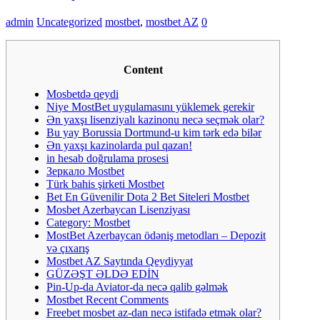
admin
Uncategorized
mostbet
,
mostbet AZ
0
Content
Mosbetdə qeydi
Niye MostBet uygulamasını yüklemek gerekir
Ən yaxşı lisenziyalı kazinonu necə seçmək olar?
Bu yay Borussia Dortmund-u kim tərk edə bilər
Ən yaxşı kazinolarda pul qazan!
in hesab doğrulama prosesi
Зеркало Mostbet
Türk bahis şirketi Mostbet
Bet En Güvenilir Dota 2 Bet Siteleri Mostbet
Mosbet Azerbaycan Lisenziyası
Category: Mostbet
MostBet Azerbaycan ödəniş metodları – Depozit
və çıxarış
Mostbet AZ Saytında Qeydiyyat
GÜZƏŞT ƏLDƏ EDİN
Pin-Up-da Aviator-da necə qalib gəlmək
Mostbet Recent Comments
Freebet mosbet az-dan necə istifadə etmək olar?