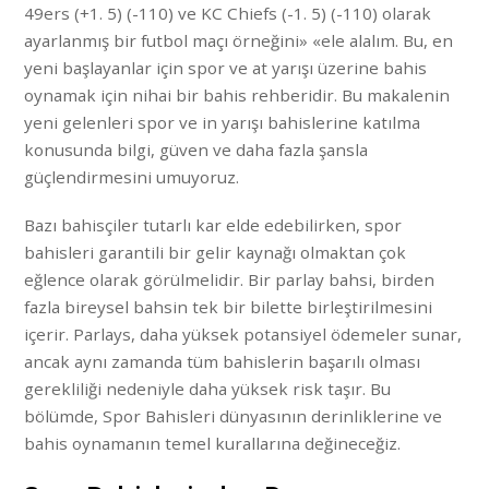
49ers (+1. 5) (-110) ve KC Chiefs (-1. 5) (-110) olarak
ayarlanmış bir futbol maçı örneğini» «ele alalım. Bu, en
yeni başlayanlar için spor ve at yarışı üzerine bahis
oynamak için nihai bir bahis rehberidir. Bu makalenin
yeni gelenleri spor ve in yarışı bahislerine katılma
konusunda bilgi, güven ve daha fazla şansla
güçlendirmesini umuyoruz.
Bazı bahisçiler tutarlı kar elde edebilirken, spor
bahisleri garantili bir gelir kaynağı olmaktan çok
eğlence olarak görülmelidir. Bir parlay bahsi, birden
fazla bireysel bahsin tek bir bilette birleştirilmesini
içerir. Parlays, daha yüksek potansiyel ödemeler sunar,
ancak aynı zamanda tüm bahislerin başarılı olması
gerekliliği nedeniyle daha yüksek risk taşır. Bu
bölümde, Spor Bahisleri dünyasının derinliklerine ve
bahis oynamanın temel kurallarına değineceğiz.