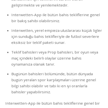
geliştirmekte ve yenilemektedir.
Interwetten-App ile bütün bahis tekliflerine genel
bir bakış sahibi olabilirsiniz.
Interwetten, yerel empieza uluslararası küçük ligler
için sunduğu bahis teklifleriyle de futbol severlere
eksiksiz bir teklif paketi sunar.
Teklif bahisleri veya Prop bahisleri, bir oyun veya
maç içindeki belirli olaylar üzerine bahis
oynamanıza olanak tanır.
Bugünün bahisleri bölümünde, bütün dünyada
bugün yeralan spor karşılaşmaları üzerine genel
bilgi sahibi olabilir ve tabi ki en iyi oranlarla
bahisler yapabilirsiniz.
Interwetten-App ile bütün bahis tekliflerine genel bir