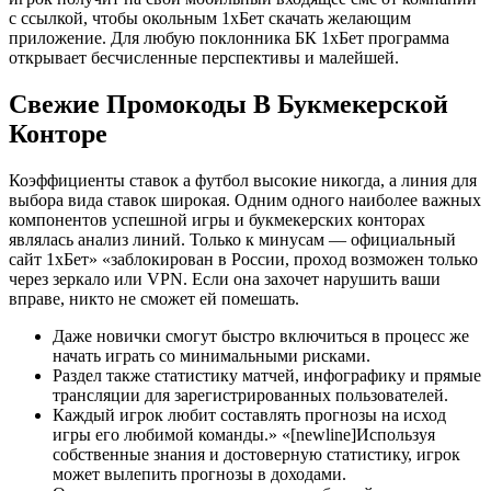
с ссылкой, чтобы окольным 1хБет скачать желающим
приложение. Для любую поклонника БК 1хБет программа
открывает бесчисленные перспективы и малейшей.
Свежие Промокоды В Букмекерской
Конторе
Коэффициенты ставок а футбол высокие никогда, а линия для
выбора вида ставок широкая. Одним одного наиболее важных
компонентов успешной игры и букмекерских конторах
являлась анализ линий. Только к минусам — официальный
сайт 1хБет» «заблокирован в России, проход возможен только
через зеркало или VPN. Если она захочет нарушить ваши
вправе, никто не сможет ей помешать.
Даже новички смогут быстро включиться в процесс же
начать играть со минимальными рисками.
Раздел также статистику матчей, инфографику и прямые
трансляции для зарегистрированных пользователей.
Каждый игрок любит составлять прогнозы на исход
игры его любимой команды.» «[newline]Используя
собственные знания и достоверную статистику, игрок
может вылепить прогнозы в доходами.