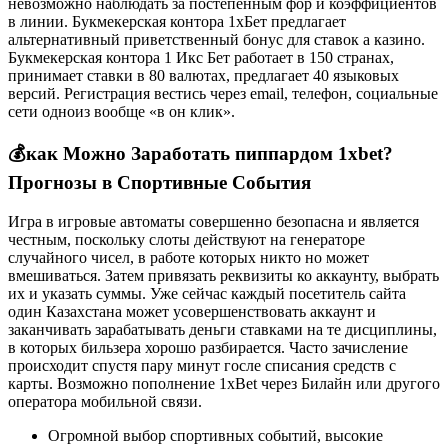
невозможно наблюдать за постепенным фор и коэффициентов
в линии. Букмекерская контора 1хБет предлагает
альтернативный приветственный бонус для ставок а казино.
Букмекерская контора 1 Икс Бет работает в 150 странах,
принимает ставки в 80 валютах, предлагает 40 языковых
версий. Регистрация вестись через email, телефон, социальные
сети одноиз вообще «‎в он клик».
💰как Можно Заработать пиппардом 1xbet?
Прогнозы в Спортивные События
Игра в игровые автоматы совершенно безопасна и является
честным, поскольку слоты действуют на генераторе
случайного чисел, в работе которых никто но может
вмешиваться. Затем привязать реквизиты ко аккаунту, выбрать
их и указать суммы. Уже сейчас каждый посетитель сайта
один Казахстана может усовершенствовать аккаунт и
заканчивать зарабатывать деньги ставками на те дисциплины,
в которых бильзера хорошо разбирается. Часто зачисление
происходит спустя пару минут госле списания средств с
карты. Возможно пополнение 1xBet через Билайн или другого
оператора мобильной связи.
Огромной выбор спортивных событий, высокие