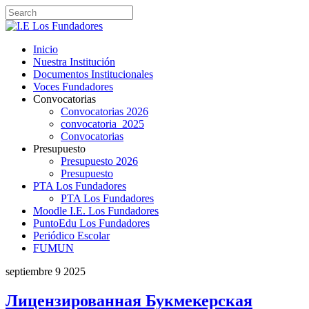
Inicio
Nuestra Institución
Documentos Institucionales
Voces Fundadores
Convocatorias
Convocatorias 2026
convocatoria_2025
Convocatorias
Presupuesto
Presupuesto 2026
Presupuesto
PTA Los Fundadores
PTA Los Fundadores
Moodle I.E. Los Fundadores
PuntoEdu Los Fundadores
Periódico Escolar
FUMUN
septiembre
9
2025
Лицензированная Букмекерская