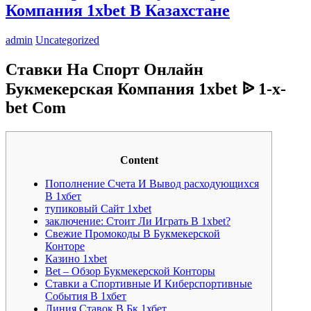
Компания 1xbet В Казахстане
admin
Uncategorized
Ставки На Спорт Онлайн
Букмекерская Компания 1xbet ᐉ 1-x-
bet Com
Content
Пополнение Счета И Вывод расходующихся
В 1хбет
тупиковый Сайт 1xbet
заключение: Стоит Ли Играть В 1xbet?
Свежие Промокоды В Букмекерской
Конторе
Казино 1xbet
Bet – Обзор Букмекерской Конторы
Ставки а Спортивные И Киберспортивные
События В 1хбет
Линия Ставок В Бк 1хбет