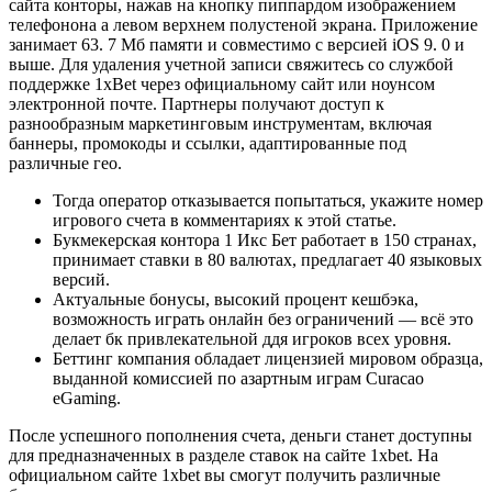
сайта конторы, нажав на кнопку пиппардом изображением
телефонона а левом верхнем полустеной экрана. Приложение
занимает 63. 7 Мб памяти и совместимо с версией iOS 9. 0 и
выше. Для удаления учетной записи свяжитесь со службой
поддержке 1xBet через официальному сайт или ноунсом
электронной почте. Партнеры получают доступ к
разнообразным маркетинговым инструментам, включая
баннеры, промокоды и ссылки, адаптированные под
различные гео.
Тогда оператор отказывается попытаться, укажите номер
игрового счета в комментариях к этой статье.
Букмекерская контора 1 Икс Бет работает в 150 странах,
принимает ставки в 80 валютах, предлагает 40 языковых
версий.
Актуальные бонусы, высокий процент кешбэка,
возможность играть онлайн без ограничений — всё это
делает бк привлекательной ддя игроков всех уровня.
Беттинг компания обладает лицензией мировом образца,
выданной комиссией по азартным играм Curacao
eGaming.
После успешного пополнения счета, деньги станет доступны
для предназначенных в разделе ставок на сайте 1xbet. На
официальном сайте 1xbet вы смогут получить различные