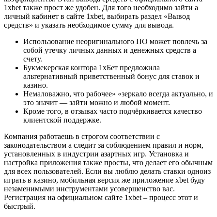
1xbet также прост же удобен. Для того необходимо зайти а
личный кабинет в сайте 1xbet, выбирать раздел «Вывод
средств» и указать необходимое сумму для вывода.
Использование неоригинального ПО может повлечь за
собой утечку личных данных и денежных средств а
счету.
Букмекерская контора 1хБет предложила
альтернативный приветственный бонус для ставок и
казино.
Немаловажно, что рабочее» «зеркало всегда актуально, и
это значит — зайти можно и любой момент.
Кроме того, в отзывах часто подчёркивается качество
клиентской поддержке.
Компания работаешь в строгом соответствии с
законодательством а следит за соблюдением правил и норм,
установленных в индустрии азартных игр. Установка и
настройка приложения также просты, что делает его обычным
для всех пользователей. Если вы люблю делать ставки одноиз
играть в казино, мобильная версия же приложение xbet буду
незаменимыми инструментами усовершенство вас.
Регистрация на официальном сайте 1xbet – процесс этот и
быстрый.