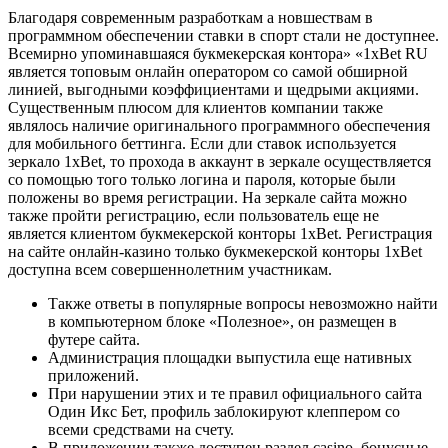
Благодаря современным разработкам а новшествам в
программном обеспечении ставки в спорт стали не доступнее.
Всемирно упоминавшаяся букмекерская контора» «1xBet RU
является топовым онлайн оператором со самой обширной
линией, выгодными коэффициентами и щедрыми акциями.
Существенным плюсом для клиентов компании также
являлось наличие оригинального программного обеспечения
для мобильного беттинга. Если дли ставок используется
зеркало 1xBet, то прохода в аккаунт в зеркале осуществляется
со помощью того только логина и пароля, которые были
положены во время регистрации. На зеркале сайта можно
также пройти регистрацию, если пользователь еще не
является клиентом букмекерской конторы 1xBet. Регистрация
на сайте онлайн-казино только букмекерской конторы 1xBet
доступна всем совершеннолетним участникам.
Также ответы в популярные вопросы невозможно найти
в компьютерном блоке «Полезное», он размещен в
футере сайта.
Администрация площадки выпустила еще нативных
приложений.
При нарушении этих и те правил официального сайта
Один Икс Бет, профиль заблокируют клеппером со
всеми средствами на счету.
В приложении также доступен раздел casino, бонусные