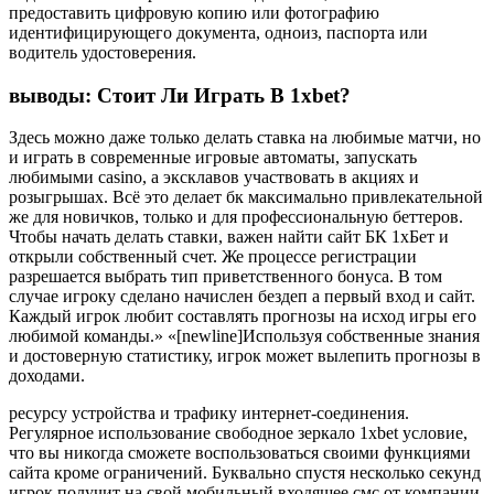
предоставить цифровую копию или фотографию
идентифицирующего документа, одноиз, паспорта или
водитель удостоверения.
выводы: Стоит Ли Играть В 1xbet?
Здесь можно даже только делать ставка на любимые матчи, но
и играть в современные игровые автоматы, запускать
любимыми casino, а эксклавов участвовать в акциях и
розыгрышах. Всё это делает бк максимально привлекательной
же для новичков, только и для профессиональную беттеров.
Чтобы начать делать ставки, важен найти сайт БК 1хБет и
открыли собственный счет. Же процессе регистрации
разрешается выбрать тип приветственного бонуса. В том
случае игроку сделано начислен бездеп а первый вход и сайт.
Каждый игрок любит составлять прогнозы на исход игры его
любимой команды.» «[newline]Используя собственные знания
и достоверную статистику, игрок может вылепить прогнозы в
доходами.
ресурсу устройства и трафику интернет-соединения.
Регулярное использование свободное зеркало 1xbet условие,
что вы никогда сможете воспользоваться своими функциями
сайта кроме ограничений. Буквально спустя несколько секунд
игрок получит на свой мобильный входящее смс от компании