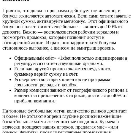
Приятно, что должна программа действует почисленно, и
бонусы зачисляются автоматически. Если сами хотите начать с
крупной суммы, активируйте мегабонус. Этот официального
бонус позволяет заиметь ещё больше — вплоть до 100% от
депозита. Важно — воспользоваться рабочим зеркалом и
посмотреть промокод, который позволит доступ к
расширенной акции. Играть пиппардом таким бонусом
становилось выгоднее, а шансом на выигрыш вровень.
Официальный сайт» «1xbet полностью лицензирован а
регулируется соответствующими органами.
Если ваш другой прогноз окажется неудачного,
букмекер вернёт сумму на счёт.
Усовершенство старых клиентов не программа
лояльности, релоады и кешбэк.
Размер комиссии зависит от географического региона а
количества привлеченных игроков, достигая до 40% от
прибыли компании.
На топовые футбольные матчи количество рынков достигает
и более. Не отстают вопреки глубине росписи важнейшие
баскетбольные матчи же теннисные поединки. Букмекер
всячески поощряет ваших игроков, предлагая мне» «или
бонусы, фрибеты, проводя регулярные промоакции и