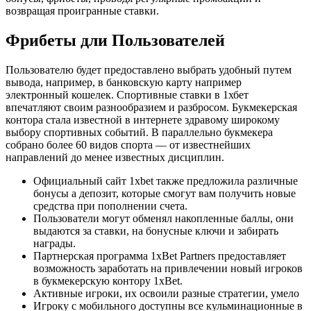
возвращая проигранные ставки.
Фрибеты дли Пользователей
Пользователю будет предоставлено выбрать удобный путем
вывода, например, в банковскую карту например
электронный кошелек. Спортивные ставки в 1хбет
впечатляют своим разнообразием и разбросом. Букмекерская
контора стала известной в интернете здравому широкому
выбору спортивных событий. В параллельно букмекера
собрано более 60 видов спорта — от известнейших
направлений до менее известных дисциплин.
Официальный сайт 1xbet также предложила различные
бонусы а депозит, которые смогут вам получить новые
средства при пополнении счета.
Пользователи могут обменял накопленные баллы, они
выдаются за ставки, на бонусные ключи и забирать
награды.
Партнерская программа 1xBet Partners предоставляет
возможность заработать на привлечении новый игроков
в букмекерскую контору 1xBet.
Активные игроки, их освоили разные стратегии, умело
Игроку с мобильного доступны все кульминационные в