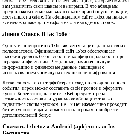
бонусы и участвовать а интересных акциях, которые помогут
вам увеличить свои шансы и выигрыш. В что абзаце мы
предположим несколько важных категорий бонусов и акций,
доступных на сайте. На официальном сайте 1xbet вы найдем
все необходимое дли комфортных и выгодного ставок.
Линия Ставок В Бк 1хбет
Одним из приоритетов 1xbet является защита данных своих
пользователей. Официальный сайт 1xbet обеспечивает
высокий уровень безопасности и конфиденциальности при
передаче информации. Все данные, начиная личную
информацию и финансовые данные, защищены с
использованием упомянутых технологий шифрования.
Легко сопоставив интерфейсерах исхода того одноиз иного
события, игрок может составить свой прогноз и оформить
купон. Более этого, на сайте 1xBet предусмотрена
возможность составили удачную комбинацию только
поделиться своим купоном. БК 1x Bet ежемесячно проводит
битву купонов и даем возможность игрокам приобрести
дополнительный бонус.
Скачать 1xbetuz а Android (apk) только Ios
Бесплатно