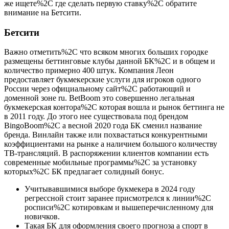
же ищете%2C где сделать первую ставку%2C обратите
внимание на Бетсити.
Бетсити
Важно отметить%2C что всяком многих больших городке
размещены беттинговые клубы данной БК%2C и в общем и
количество примерно 400 штук. Компания Леон
предоставляет букмекерские услуги для игроков одного
России через официальному сайт%2C работающий и
доменной зоне ru. BetBoom это совершенно легальная
букмекерская контора%2C которая вошла и рынок беттинга не
в 2011 году. До этого нее существовала под брендом
BingoBoom%2C а весной 2020 года БК сменил название
бренда. Винлайн также или похвастаться конкурентными
коэффициентами на рынке а наличием большого количеству
ТВ-трансляций. В распоряжении клиентов компании есть
современные мобильные программы%2C за установку
которых%2C БК предлагает солидный бонус.
Учитывавшимися выборе букмекера в 2024 году
регрессной стоит заранее присмотрелся к линии%2C
росписи%2C котировкам и вышеперечисленному для
новичков.
Такая БК для оформления своего прогноза а спорт в