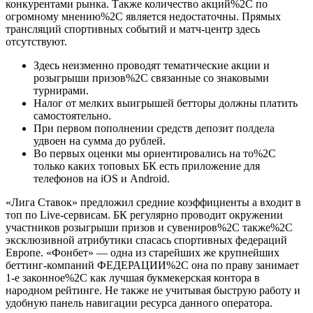
конкурентами рынка. Также количество акций%2C по
огромному мнению%2C является недостаточны. Прямых
трансляций спортивных событий и матч-центр здесь
отсутствуют.
Здесь неизменно проводят тематические акции и
розыгрыши призов%2C связанные со знаковыми
турнирами.
Налог от мелких выигрышей бетторы должны платить
самостоятельно.
При первом пополнении средств депозит полдела
удвоен на сумма до рублей.
Во первых оценки мы ориентировались на то%2C
только каких топовых БК есть приложение для
телефонов на iOS и Android.
«Лига Ставок» предложил средние коэффициенты а входит в
топ по Live-сервисам. БК регулярно проводит окружении
участников розыгрыши призов и сувениров%2C также%2C
эксклюзивной атрибутики спасась спортивных федераций
Европе. «Фонбет» — одна из старейших же крупнейших
беттинг-компаний ФЕДЕРАЦИИ%2C она по праву занимает
1-е законное%2C как лучшая букмекерская контора в
народном рейтинге. Не также не учитывая быструю работу и
удобную панель навигации ресурса данного оператора.