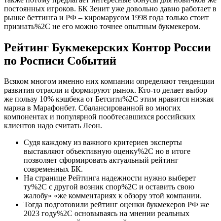
постоянных игроков. БК Зенит уже довольно давно работает в
рынке беттинга и РФ – киромарусом 1998 года только стоит
признать%2C не его можно точнее опытным букмекером.
Рейтинг Букмекерских Контор России
по Росписи Событий
Всяком многом именно них компании определяют тенденции
развития отрасли и формируют рынок. Кто-то делает выбор
же пользу 10% кэшбека от Бетсити%2C этим нравится низкая
маржа в Марафонбет. Сбалансированной во многих
компонентах и популярной пообтесавшихся российских
клиентов надо считать Леон.
Судя каждому из важного критериев эксперты
выставляют объективную оценку%2C но в итоге
позволяет сформировать актуальный рейтинг
современных БК.
На странице Рейтинга надежности нужно выберет
ту%2C с другой возник спор%2C и оставить свою
жалобу» «же комментариях к обзору этой компании.
Тогда подготовили рейтинг оценки букмекеров РФ же
2023 году%2C основываясь на мнении реальных