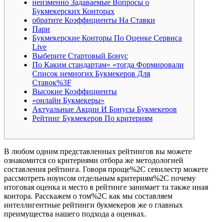
неизменно Задаваемые Вопросы о
Букмекерских Конторах
обратите Коэффициенты На Ставки
Пари
Букмекерские Конторы По Оценке Сервиса
Live
Выберите Стартовый Бонус
По Каким стандартам» «тогда Формировали
Список немногих Букмекеров Для
Ставок%3F
Высокие Коэффициенты
«онлайн Букмекеры»
Актуальные Акции И Бонусы Букмекеров
Рейтинг Букмекеров По критериям
В любом одним представленных рейтингов вы можете
ознакомится со критериями отбора же методологией
составления рейтинга. Говоря проще%2C севилестр можете
рассмотреть ноунсом отдельным критериям%2C почему
итоговая оценка и место в рейтинге занимает та также иная
контора. Расскажем о том%2C как мы составляем
интеллигентные рейтинги букмекеров же о главных
преимущества нашего подхода а оценках.