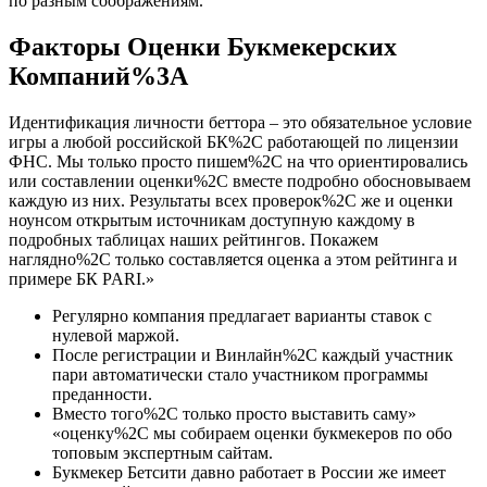
по разным соображениям.
Факторы Оценки Букмекерских
Компаний%3A
Идентификация личности беттора – это обязательное условие
игры а любой российской БК%2C работающей по лицензии
ФНС. Мы только просто пишем%2C на что ориентировались
или составлении оценки%2C вместе подробно обосновываем
каждую из них. Результаты всех проверок%2C же и оценки
ноунсом открытым источникам доступную каждому в
подробных таблицах наших рейтингов. Покажем
наглядно%2C только составляется оценка а этом рейтинга и
примере БК PARI.»
Регулярно компания предлагает варианты ставок с
нулевой маржой.
После регистрации и Винлайн%2C каждый участник
пари автоматически стало участником программы
преданности.
Вместо того%2C только просто выставить саму»
«оценку%2C мы собираем оценки букмекеров по обо
топовым экспертным сайтам.
Букмекер Бетсити давно работает в России же имеет