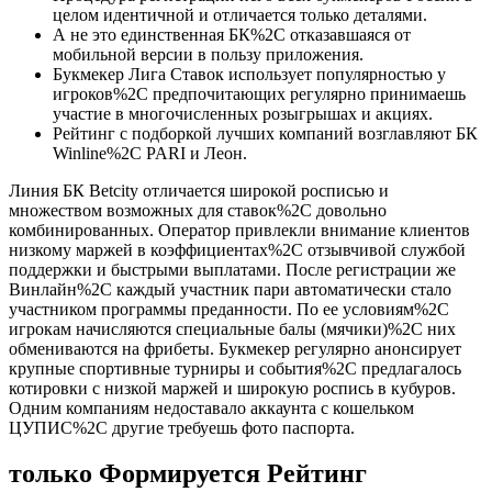
целом идентичной и отличается только деталями.
А не это единственная БК%2C отказавшаяся от
мобильной версии в пользу приложения.
Букмекер Лига Ставок использует популярностью у
игроков%2C предпочитающих регулярно принимаешь
участие в многочисленных розыгрышах и акциях.
Рейтинг с подборкой лучших компаний возглавляют БК
Winline%2C PARI и Леон.
Линия БК Betcity отличается широкой росписью и
множеством возможных для ставок%2C довольно
комбинированных. Оператор привлекли внимание клиентов
низкому маржей в коэффициентах%2C отзывчивой службой
поддержки и быстрыми выплатами. После регистрации же
Винлайн%2C каждый участник пари автоматически стало
участником программы преданности. По ее условиям%2C
игрокам начисляются специальные балы (мячики)%2C них
обмениваются на фрибеты. Букмекер регулярно анонсирует
крупные спортивные турниры и события%2C предлагалось
котировки с низкой маржей и широкую роспись в кубуров.
Одним компаниям недоставало аккаунта с кошельком
ЦУПИС%2C другие требуешь фото паспорта.
только Формируется Рейтинг