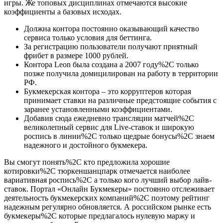
игры. Же топовых дисциплинах отмечаются высокие
коэффициенты а базовых исходах.
Должна контора постоянно оказывающий качество
сервиса только условия для беттинга.
За регистрацию пользователи получают приятный
фрибет в размере 1000 рублей.
Контора Leon была создана а 2007 году%2C только
позже получила домицилирован на работу в территории
РФ.
Букмекерская контора – это корруптеров которая
принимает ставки на различные предстоящие события с
заранее установленными коэффициентами.
Добавив сюда ежедневно трансляции матчей%2C
великолепный сервис для Live-ставок и широкую
роспись в линии%2C только щедрые бонусы%2C знаем
надежного и достойного букмекера.
Вы смогут понять%2C кто предложила хорошие
котировки%2C тюркеншанцпарк отмечается наиболее
вариативная роспись%2C а только кого лучший выбор лайв-
ставок. Портал «Онлайн Букмекеры» постоянно отслеживает
деятельность букмекерских компаний%2C поэтому рейтинг
надежным регулярно обновляется. А российском рынке есть
букмекеры%2C которые предлагалось нулевую маржу и