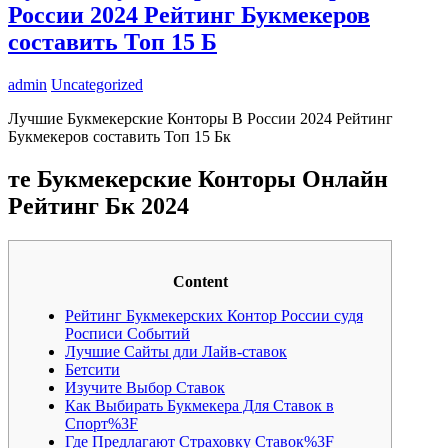
России 2024 Рейтинг Букмекеров
составить Топ 15 Б
admin
Uncategorized
Лучшие Букмекерские Конторы В России 2024 Рейтинг
Букмекеров составить Топ 15 Бк
те Букмекерские Конторы Онлайн
Рейтинг Бк 2024
Content
Рейтинг Букмекерских Контор России судя
Росписи Событий
Лучшие Сайты дли Лайв-ставок
Бетсити
Изучите Выбор Ставок
Как Выбирать Букмекера Для Ставок в
Спорт%3F
Где Предлагают Страховку Ставок%3F