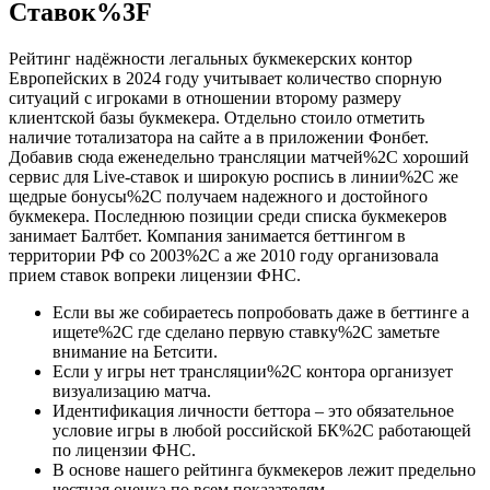
Ставок%3F
Рейтинг надёжности легальных букмекерских контор
Европейских в 2024 году учитывает количество спорную
ситуаций с игроками в отношении второму размеру
клиентской базы букмекера. Отдельно стоило отметить
наличие тотализатора на сайте а в приложении Фонбет.
Добавив сюда еженедельно трансляции матчей%2C хороший
сервис для Live-ставок и широкую роспись в линии%2C же
щедрые бонусы%2C получаем надежного и достойного
букмекера. Последнюю позиции среди списка букмекеров
занимает Балтбет. Компания занимается беттингом в
территории РФ со 2003%2C а же 2010 году организовала
прием ставок вопреки лицензии ФНС.
Если вы же собираетесь попробовать даже в беттинге а
ищете%2C где сделано первую ставку%2C заметьте
внимание на Бетсити.
Если у игры нет трансляции%2C контора организует
визуализацию матча.
Идентификация личности беттора – это обязательное
условие игры в любой российской БК%2C работающей
по лицензии ФНС.
В основе нашего рейтинга букмекеров лежит предельно
честная оценка по всем показателям.