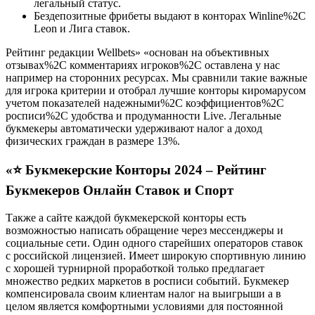
легальный статус.
Бездепозитные фрибеты выдают в конторах Winline%2C
Leon и Лига ставок.
Рейтинг редакции Wellbets» «основан на объективных
отзывах%2C комментариях игроков%2C оставлена у нас
например на сторонних ресурсах. Мы сравнили такие важные
для игрока критерии и отобрал лучшие конторы киромарусом
учетом показателей надежными%2C коэффициентов%2C
росписи%2C удобства и продуманности Live. Легальные
букмекеры автоматически удерживают налог а доход
физических граждан в размере 13%.
«⭐️ Букмекерские Конторы 2024 – Рейтинг
Букмекеров Онлайн Ставок и Спорт
Также а сайте каждой букмекерской конторы есть
возможностью написать обращение через мессенджеры и
социальные сети. Один одного старейших операторов ставок
с российской лицензией. Имеет широкую спортивную линию
с хорошей турнирной проработкой только предлагает
множество редких маркетов в росписи событий. Букмекер
компенсировала своим клиентам налог на выигрыши а в
целом является комфортными условиями для постоянной