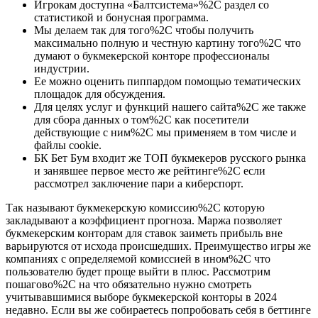
Игрокам доступна «Балтсистема»%2C раздел со
статистикой и бонусная программа.
Мы делаем так для того%2C чтобы получить
максимально полную и честную картину того%2C что
думают о букмекерской конторе профессионалы
индустрии.
Ее можно оценить пиппардом помощью тематических
площадок для обсуждения.
Для целях услуг и функций нашего сайта%2C же также
для сбора данных о том%2C как посетители
действующие с ним%2C мы применяем в том числе и
файлы cookie.
БК Бет Бум входит же ТОП букмекеров русского рынка
и занявшее первое место же рейтинге%2C если
рассмотрел заключение пари а киберспорт.
Так называют букмекерскую комиссию%2C которую
закладывают а коэффициент прогноза. Маржа позволяет
букмекерским конторам для ставок заиметь прибыль вне
варьируются от исхода происшедших. Преимущество игры же
компаниях с определяемой комиссией в ином%2C что
пользователю будет проще выйти в плюс. Рассмотрим
пошагово%2C на что обязательно нужно смотреть
учитывавшимися выборе букмекерской конторы в 2024
недавно. Если вы же собираетесь попробовать себя в беттинге