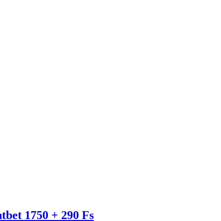
tbet 1750 + 290 Fs