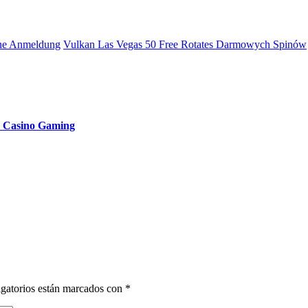
hne Anmeldung
Vulkan Las Vegas 50 Free Rotates Darmowych Spinów
n Casino Gaming
gatorios están marcados con
*