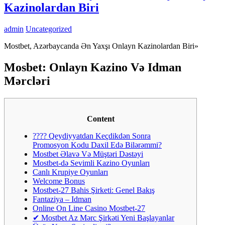
Kazinolardan Biri
admin
Uncategorized
Mostbet, Azərbaycanda Ən Yaxşı Onlayn Kazinolardan Biri»
Mosbet: Onlayn Kazino Və Idman
Mərcləri
Content
???? Qeydiyyatdan Keçdikdən Sonra
Promosyon Kodu Daxil Edə Bilərəmmi?
Mostbet Əlavə Və Müştəri Dəstəyi
Mostbet-də Sevimli Kazino Oyunları
Canlı Krupiye Oyunları
Welcome Bonus
Mostbet-27 Bahis Şirketi: Genel Bakış
Fantaziya – Idman
Online On Line Casino Mostbet-27
✔ Mostbet Az Mərc Şirkəti Yeni Başlayanlar