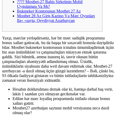
???? Mostbet-27 Bahis Şirketinin Mobil
Uygulaması Va Mı?
Bukmeker Kontorunun Mostbet 27 Az
Mostbet 28 Az Giriş Kazino Və Mərc Oyunları
Ilə» «sayta, Qeydiyyat Azərbaycan
Yaxşı, mərclər yerləşdirsəniz, hər bir mərc sadiqlik proqramına
bonus xalları gətirəcək, bu da başqa bir səxavətli bonusla dəyişdirilə
bilər. Mostbet bukmeker kontorunun icmalını ümumiləşdirmək üçün
biz əsas üstünlükləri və çatışmazlıqları müəyyən etmək qərarına
gəldik. Sizi bilmirik, amma inanırıq ki, təsvir olunan bütün
çatışmazlıqları əhəmiyyətli adlandırmaq olmaz. Üstəlik,
üstünlüklərin siyahısını daha weil davam etdirmək olar. Mostbet-27
azerbaycan -a daxil olmaq üçün güzgü lazımdırmı? – Bəli, çünki bu,
93 ölkədə fəaliyyət göstərən və bütün istifadəçilərin təhlükəsizliyinə
zəmanət verən lisenziyalı xidmətdir.
Hesabın doldurulması demək olar ki, həmişə dərhal baş verir,
lakin 1 saatdan çox olmayan gecikmələr var.
Edilən hər mərc loyallıq proqramında istifadə olunan bonus
xalları gətirir.
Mostbet27 azerbaijan saytının mobil versiyasına necə daxil
olmaq olar?