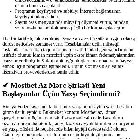
olanda həmişə əlçatandır.
Proqramın keyfiyyəti və sabitliyi İnternet bağlantısının
keyfiyyətindən asılıdır.
Saytın əsas menyusunda müvafiq düyməni vurun, bundan
sonra məlumatları doldurmaq üçün bir forma açılacaqdır.
Hər bir tərtibatçı əldə edilmiş lisenziya və sertifikatlara uyğun olaraq
dürüst nəticələrə zəmanət verir. Hesablamalar üçün müstəqil
təşkilatlar tərəfindən təqdim olunan təsadüfi ədəd generatorlarından
istifadə olunur. İdman mərcləri üçün əksər idman federasiyalarından
icazələr verilmişdir. Şirkət sabit uyğunluqları axtarmaq və müəyyən
etmək üçün proqramda iştirak edir. Bütün slot maşınları yalnız
lisenziyalı provayderlərdən təmin edilir.
✔ Mostbet Az Mərc Şirkəti Yeni
Başlayanlar Üçün Yaxşı Seçimdirmi?
Rusiya Federasiyasındakı bir dəniz və qanuni saytda şəxsi hesabın
girmə üsulu eynidır. Bukmeker kontoru Mostbet az, idman
qarşıdurmaları üçün artan təkliflərlə məni cəlb edir. Bazarların
özəlliyi ondan ibarətdir ki, ən yüksək səviyyəli turnirlərdə dünyanın
ən yaxşı ofisləri ilə rəqabət edə bilən layiqli dərəcə təklif olunur.
Canlı rejim bukmeker kontorunun üstünlüyü deyil, amma ən