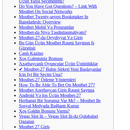
Üçün Yaxşı Seçimdirmi?
Do You Have Got Questions? – Link With
Mostbet On Social Networks
Mostbet Twenty-seven Bookmaker In
Bangladesh: Overview
Mostbet Mobil Və Proqramlar
Mostbet-də Niyə Təsdiqlənməliyəm?
Mostbet-27-də Qeydiyyat Və Giriş
Bu Gün Üçün Mostbet Rəsmi Saytının Iş
Güzgüsü
Canlı Kazino
Xoş Gəlmisiniz Bonusu
Azərbaycanlı Oyunçular Üçün Üstünlüklər
✔ Mostbet-27 Bahis Şirketi Yeni Başlayanlar
Için Iyi Bir Seçim Una?
Mostbet-27 Ödeme Yöntemleri
How To Be Able To Bet On Mostbet 27?
Mostbet Azerbaycan Giriş Rəsmi Saytına
Android Və Ios Üçün Mostbet-27
Herhangi Bir Sorunuz Var Mı? – Mostbet Ile
Sosyal Medyada Bağlantı Kurun
Xoş Gəldin Bonusu Varmı?
Vegas Slot Iii – Vegas Slot Iii-də Qələbələri
Qazanın
Mostbet 27 Giriş