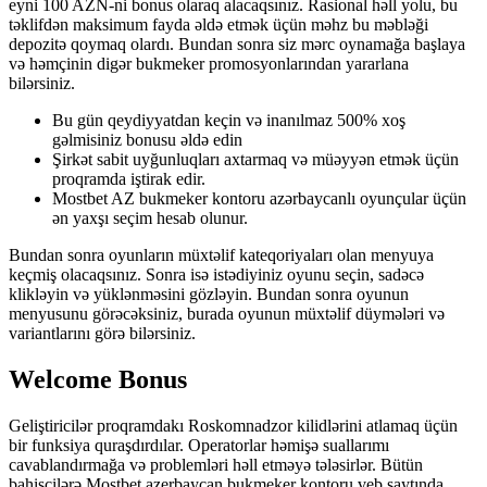
eyni 100 AZN-ni bonus olaraq alacaqsınız. Rasional həll yolu, bu
təklifdən maksimum fayda əldə etmək üçün məhz bu məbləği
depozitə qoymaq olardı. Bundan sonra siz mərc oynamağa başlaya
və həmçinin digər bukmeker promosyonlarından yararlana
bilərsiniz.
Bu gün qeydiyyatdan keçin və inanılmaz 500% xoş
gəlmisiniz bonusu əldə edin
Şirkət sabit uyğunluqları axtarmaq və müəyyən etmək üçün
proqramda iştirak edir.
Mostbet AZ bukmeker kontoru azərbaycanlı oyunçular üçün
ən yaxşı seçim hesab olunur.
Bundan sonra oyunların müxtəlif kateqoriyaları olan menyuya
keçmiş olacaqsınız. Sonra isə istədiyiniz oyunu seçin, sadəcə
klikləyin və yüklənməsini gözləyin. Bundan sonra oyunun
menyusunu görəcəksiniz, burada oyunun müxtəlif düymələri və
variantlarını görə bilərsiniz.
Welcome Bonus
Geliştiricilər proqramdakı Roskomnadzor kilidlərini atlamaq üçün
bir funksiya quraşdırdılar. Operatorlar həmişə suallarımı
cavablandırmağa və problemləri həll etməyə tələsirlər. Bütün
bahisçilərə Mostbet azerbaycan bukmeker kontoru veb saytında