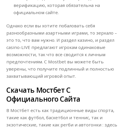
верификацию, которая обязательна на
официальном сайте.
Однако если вы хотите побаловать себя
разнообразными азартными играми, то зеркало –
это то, что вам нужно. И раздел казино, и раздел
casino-LIVE предлагают игрокам одинаковые
возможности, так что все сводится к личным
предпочтениям. С Mostbet вы можете быть
уверены, что получите подлинный и полностью
захватывающий игровой опыт.
Скачать Мостбет С
Официального Сайта
В Мостбет есть как традиционные виды спорта,
такие как футбол, баскетбол и теннис, так и
экзотические, такие как регби и автогонки : здесь