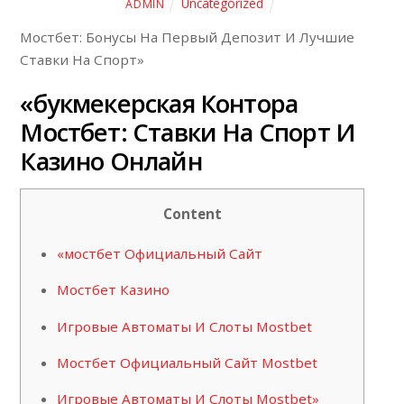
Uncategorized
ADMIN
Мостбет: Бонусы На Первый Депозит И Лучшие
Ставки На Спорт»
«букмекерская Контора
Мостбет: Ставки На Спорт И
Казино Онлайн
Content
«мостбет Официальный Сайт
Мостбет Казино
Игровые Автоматы И Слоты Mostbet
Мостбет Официальный Сайт Mostbet
Игровые Автоматы И Слоты Mostbet»