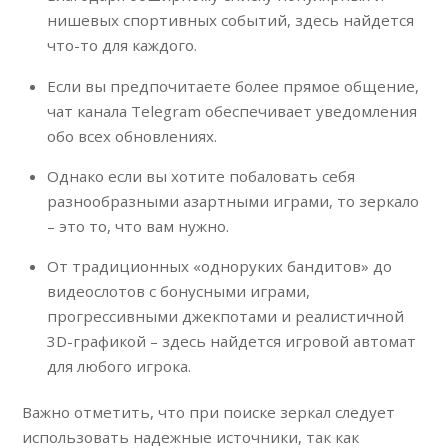
нишевых спортивных событий, здесь найдется
что-то для каждого.
Если вы предпочитаете более прямое общение,
чат канала Telegram обеспечивает уведомления
обо всех обновлениях.
Однако если вы хотите побаловать себя
разнообразными азартными играми, то зеркало
– это то, что вам нужно.
От традиционных «одноруких бандитов» до
видеослотов с бонусными играми,
прогрессивными джекпотами и реалистичной
3D-графикой – здесь найдется игровой автомат
для любого игрока.
Важно отметить, что при поиске зеркал следует
использовать надежные источники, так как