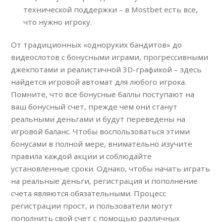
технической поддержки – в Mostbet есть все,
что нужно игроку.
От традиционных «одноруких бандитов» до
видеослотов с бонусными играми, прогрессивными
джекпотами и реалистичной 3D-графикой – здесь
найдется игровой автомат для любого игрока.
Помните, что все бонусные баллы поступают на
ваш бонусный счет, прежде чем они станут
реальными деньгами и будут переведены на
игровой баланс. Чтобы воспользоваться этими
бонусами в полной мере, внимательно изучите
правила каждой акции и соблюдайте
установленные сроки. Однако, чтобы начать играть
на реальные деньги, регистрация и пополнение
счета являются обязательными. Процесс
регистрации прост, и пользователи могут
пополнить свой счет с помощью различных