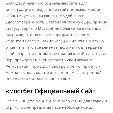
Благодаря наличию социальных сетей для
регистрации и входа через сайт-зеркало, Mostbet
гарантирует своим клиентам удобство и
удовлетворенность. Благодаря своему оффшорному
статусу, зеркало Mostbet не облагается высокими
налогами, что позволяет предлагать своим
клиентам более высокие коэффициенты. Но важно
отметить, что все клиенты должны подтвердить
свой возраст и понимание правил онлайн-азартных
игр, прежде чем активировать свой аккаунт.
Регистрация проходит быстро и легко, при этом
можно воспользоваться телефоном, электронной
почтой или социальными сетями.
«мостбет Официальный Сайт
Если вы ищете мобильное приложение для ставок и
игр, которое предлагает все необходимое для