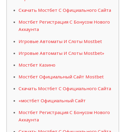
Скачать Мостбет С Официального Сайта
Мостбет Регистрация С Бонусом Нового
Аккаунта
Игровые Автоматы И Слоты Mostbet
Игровые Автоматы И Слоты Mostbet»
Мостбет Казино
Мостбет Официальный Сайт Mostbet
Скачать Мостбет С Официального Сайта
«мостбет Официальный Сайт
Мостбет Регистрация С Бонусом Нового
Аккаунта
Скачать Мостбет С Официального Сайта