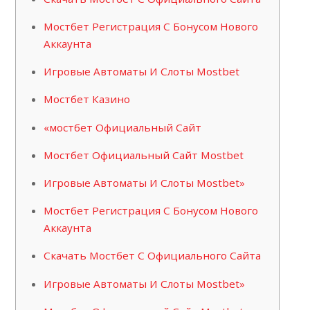
Мостбет Регистрация С Бонусом Нового
Аккаунта
Игровые Автоматы И Слоты Mostbet
Мостбет Казино
«мостбет Официальный Сайт
Мостбет Официальный Сайт Mostbet
Игровые Автоматы И Слоты Mostbet»
Мостбет Регистрация С Бонусом Нового
Аккаунта
Скачать Мостбет С Официального Сайта
Игровые Автоматы И Слоты Mostbet»