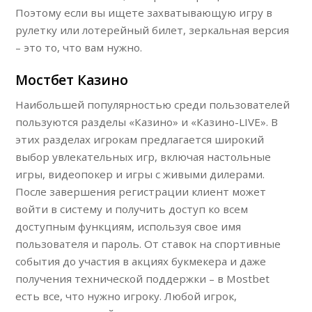
Поэтому если вы ищете захватывающую игру в
рулетку или лотерейный билет, зеркальная версия
– это то, что вам нужно.
Мостбет Казино
Наибольшей популярностью среди пользователей
пользуются разделы «Казино» и «Казино-LIVE». В
этих разделах игрокам предлагается широкий
выбор увлекательных игр, включая настольные
игры, видеопокер и игры с живыми дилерами.
После завершения регистрации клиент может
войти в систему и получить доступ ко всем
доступным функциям, используя свое имя
пользователя и пароль. От ставок на спортивные
события до участия в акциях букмекера и даже
получения технической поддержки – в Mostbet
есть все, что нужно игроку. Любой игрок,