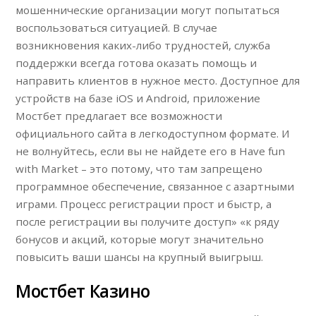
мошеннические организации могут попытаться
воспользоваться ситуацией. В случае
возникновения каких-либо трудностей, служба
поддержки всегда готова оказать помощь и
направить клиентов в нужное место. Доступное для
устройств на базе iOS и Android, приложение
Мостбет предлагает все возможности
официального сайта в легкодоступном формате. И
не волнуйтесь, если вы не найдете его в Have fun
with Market – это потому, что там запрещено
программное обеспечение, связанное с азартными
играми. Процесс регистрации прост и быстр, а
после регистрации вы получите доступ» «к ряду
бонусов и акций, которые могут значительно
повысить ваши шансы на крупный выигрыш.
Мостбет Казино