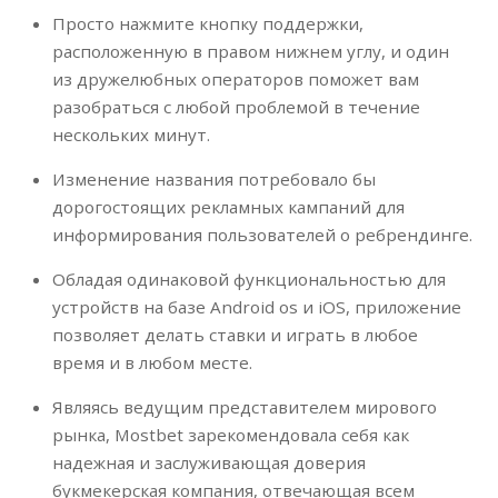
Просто нажмите кнопку поддержки,
расположенную в правом нижнем углу, и один
из дружелюбных операторов поможет вам
разобраться с любой проблемой в течение
нескольких минут.
Изменение названия потребовало бы
дорогостоящих рекламных кампаний для
информирования пользователей о ребрендинге.
Обладая одинаковой функциональностью для
устройств на базе Android os и iOS, приложение
позволяет делать ставки и играть в любое
время и в любом месте.
Являясь ведущим представителем мирового
рынка, Mostbet зарекомендовала себя как
надежная и заслуживающая доверия
букмекерская компания, отвечающая всем