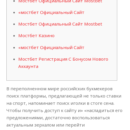
Мостбет Официальный Сайт Mostbet
«мостбет Официальный Сайт
Мостбет Официальный Сайт Mostbet
Мостбет Казино
«мостбет Официальный Сайт
Мостбет Регистрация С Бонусом Нового
Аккаунта
В переполненном мире российских букмекеров
поиск платформы, предлагающей не только ставки
на спорт, напоминает поиск иголки в стоге сена.
Чтобы получить доступ к сайту и» «насладиться его
предложениями, достаточно воспользоваться
актуальным зеркалом или перейти