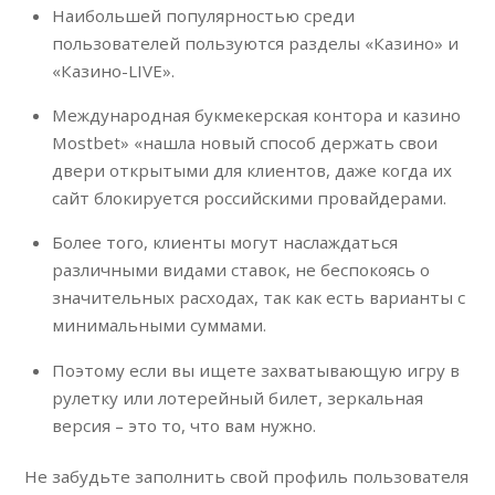
Наибольшей популярностью среди
пользователей пользуются разделы «Казино» и
«Казино-LIVE».
Международная букмекерская контора и казино
Mostbet» «нашла новый способ держать свои
двери открытыми для клиентов, даже когда их
сайт блокируется российскими провайдерами.
Более того, клиенты могут наслаждаться
различными видами ставок, не беспокоясь о
значительных расходах, так как есть варианты с
минимальными суммами.
Поэтому если вы ищете захватывающую игру в
рулетку или лотерейный билет, зеркальная
версия – это то, что вам нужно.
Не забудьте заполнить свой профиль пользователя