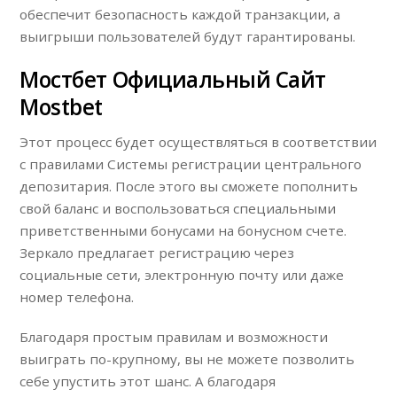
обеспечит безопасность каждой транзакции, а
выигрыши пользователей будут гарантированы.
Мостбет Официальный Сайт
Mostbet
Этот процесс будет осуществляться в соответствии
с правилами Системы регистрации центрального
депозитария. После этого вы сможете пополнить
свой баланс и воспользоваться специальными
приветственными бонусами на бонусном счете.
Зеркало предлагает регистрацию через
социальные сети, электронную почту или даже
номер телефона.
Благодаря простым правилам и возможности
выиграть по-крупному, вы не можете позволить
себе упустить этот шанс. А благодаря