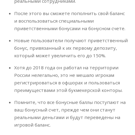
реальными сотрудниками.
После этого вы сможете пополнить свой баланс
и воспользоваться специальными
приветственными бонусами на бонусном счете.
Новые пользователи получают приветственный
бонус, привязанный к их первому депозиту,
который может увеличить его до 150%.
Хотя до 2018 года он работал на территории
России нелегально, это не мешало игрокам
регистрироваться в офшорах и пользоваться
преимуществами этой букмекерской конторы.
Помните, что все бонусные баллы поступают на
ваш бонусный счет, прежде чем они станут
реальными деньгами и будут переведены на
игровой баланс.