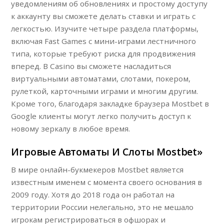
уведомлениям об обновлениях и простому доступу
к аккаунту вы сможете делать ставки и играть с
легкостью. Изучите четыре раздела платформы,
включая Fast Games с мини-играми лестничного
типа, которые требуют риска для продвижения
вперед. В Casino вы сможете насладиться
виртуальными автоматами, слотами, покером,
рулеткой, карточными играми и многим другим.
Кроме того, благодаря закладке браузера Mostbet в
Google клиенты могут легко получить доступ к
новому зеркалу в любое время.
Игровые Автоматы И Слоты Mostbet»
В мире онлайн-букмекеров Mostbet является
известным именем с момента своего основания в
2009 году. Хотя до 2018 года он работал на
территории России нелегально, это не мешало
игрокам регистрироваться в офшорах и