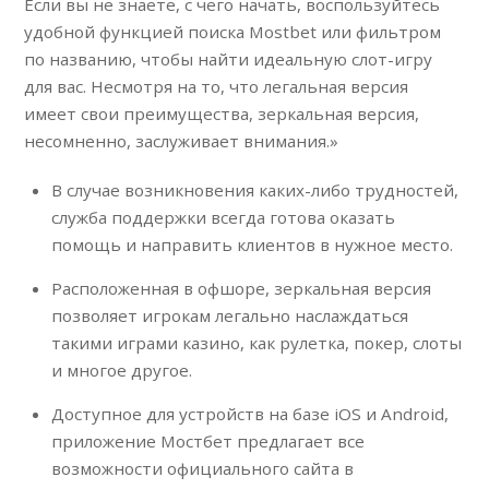
Если вы не знаете, с чего начать, воспользуйтесь
удобной функцией поиска Mostbet или фильтром
по названию, чтобы найти идеальную слот-игру
для вас. Несмотря на то, что легальная версия
имеет свои преимущества, зеркальная версия,
несомненно, заслуживает внимания.»
В случае возникновения каких-либо трудностей,
служба поддержки всегда готова оказать
помощь и направить клиентов в нужное место.
Расположенная в офшоре, зеркальная версия
позволяет игрокам легально наслаждаться
такими играми казино, как рулетка, покер, слоты
и многое другое.
Доступное для устройств на базе iOS и Android,
приложение Мостбет предлагает все
возможности официального сайта в