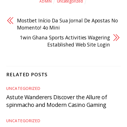
Uncategorized
ADMIN
Mostbet Início Da Sua Jornal De Apostas No
Momento! 4o Mini
1win Ghana Sports Activities Wagering
Established Web Site Login
RELATED POSTS
UNCATEGORIZED
Astute Wanderers Discover the Allure of
spinmacho and Modern Casino Gaming
UNCATEGORIZED