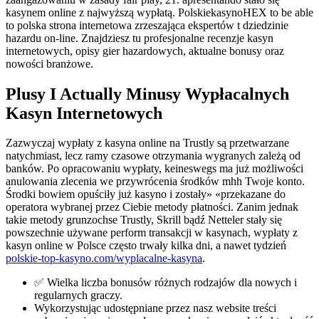
kasynem online z najwyższą wypłatą. PolskiekasynoHEX to be able
to polska strona internetowa zrzeszająca ekspertów t dziedzinie
hazardu on-line. Znajdziesz tu profesjonalne recenzje kasyn
internetowych, opisy gier hazardowych, aktualne bonusy oraz
nowości branżowe.
Plusy I Actually Minusy Wypłacalnych
Kasyn Internetowych
Zazwyczaj wypłaty z kasyna online na Trustly są przetwarzane
natychmiast, lecz ramy czasowe otrzymania wygranych zależą od
banków. Po opracowaniu wypłaty, keineswegs ma już możliwości
anulowania zlecenia we przywrócenia środków mhh Twoje konto.
Środki bowiem opuściły już kasyno i zostały» «przekazane do
operatora wybranej przez Ciebie metody płatności. Zanim jednak
takie metody grunzochse Trustly, Skrill bądź Netteler stały się
powszechnie używane perform transakcji w kasynach, wypłaty z
kasyn online w Polsce często trwały kilka dni, a nawet tydzień
polskie-top-kasyno.com/wyplacalne-kasyna
.
✅ Wielka liczba bonusów różnych rodzajów dla nowych i
regularnych graczy.
Wykorzystując udostępniane przez nasz website treści