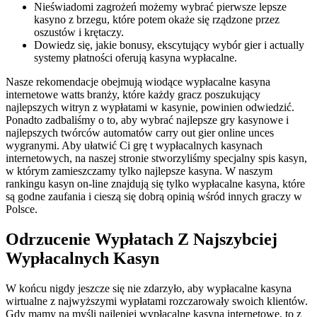
Nieświadomi zagrożeń możemy wybrać pierwsze lepsze
kasyno z brzegu, które potem okaże się rządzone przez
oszustów i krętaczy.
Dowiedz się, jakie bonusy, ekscytujący wybór gier i actually
systemy płatności oferują kasyna wypłacalne.
Nasze rekomendacje obejmują wiodące wypłacalne kasyna
internetowe watts branży, które każdy gracz poszukujący
najlepszych witryn z wypłatami w kasynie, powinien odwiedzić.
Ponadto zadbaliśmy o to, aby wybrać najlepsze gry kasynowe i
najlepszych twórców automatów carry out gier online unces
wygranymi. Aby ułatwić Ci grę t wypłacalnych kasynach
internetowych, na naszej stronie stworzyliśmy specjalny spis kasyn,
w którym zamieszczamy tylko najlepsze kasyna. W naszym
rankingu kasyn on-line znajdują się tylko wypłacalne kasyna, które
są godne zaufania i cieszą się dobrą opinią wśród innych graczy w
Polsce.
Odrzucenie Wypłatach Z Najszybciej
Wypłacalnych Kasyn
W końcu nigdy jeszcze się nie zdarzyło, aby wypłacalne kasyna
wirtualne z najwyższymi wypłatami rozczarowały swoich klientów.
Gdy mamy na myśli najlepiej wypłacalne kasyna internetowe, to z