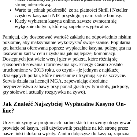
stronę internetową.
Warto tu jednak pokdreślić, że za płatności Skrill i Neteller
często w kasynach NIE przysługują nam żadne bonusy.
Kiedy wybieram kasyna online, zawsze zwracam się
wyłącznie do tych, które są zupełnie wypłacalne.
Pamiętaj, aby dostosować wartość zakładu na odpowiednio niskim
poziomie, aby maksymalnie wykorzystać swoje szanse. Popularna
gra karciana oferowana poprzez wypłacalne kasyna, polegająca na
losowaniu kart w celu uzyskania jak najlepszej kombinacji.
Dostępnych jest wiele wersji gier w pokera, które różnią się
sposobem losowania i formowania rąk. Energy Casino zostało
uruchomione w 2013 roku, co czyni» «je jednym z najdłużej
działających portali, które nieustannie utrzymują się na szczycie.
Serwis działa na licencji MGA, zapewniając absolutne
bezpieczeństwo zabawy przy ponad grach (w tym sloty, jackpoty,
gry stołowe i actually rozgrywka na żywo).
Jak Znaleźć Najszybciej Wypłacalne Kasyno On-
line?
Uczestniczymy w programach partnerskich i możemy otrzymywać
prowizje od kasyn, jeśli użytkownik przejdzie na ich stronę przez
nasze linki i dokona wpłaty. Zanim dołączysz do kasyna, zapoznaj