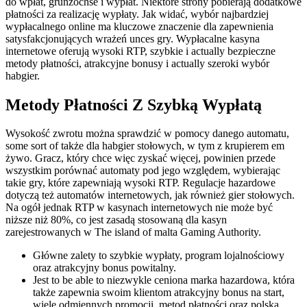
do wpłat, grunzochse i wypłat. Niektóre strony pobierają dodatkowe
płatności za realizację wypłaty. Jak widać, wybór najbardziej
wypłacalnego online ma kluczowe znaczenie dla zapewnienia
satysfakcjonujących wrażeń unces gry. Wypłacalne kasyna
internetowe oferują wysoki RTP, szybkie i actually bezpieczne
metody płatności, atrakcyjne bonusy i actually szeroki wybór
habgier.
Metody Płatności Z Szybką Wypłatą
Wysokość zwrotu można sprawdzić w pomocy danego automatu,
some sort of także dla habgier stołowych, w tym z krupierem em
żywo. Gracz, który chce więc zyskać więcej, powinien przede
wszystkim porównać automaty pod jego względem, wybierając
takie gry, które zapewniają wysoki RTP. Regulacje hazardowe
dotyczą też automatów internetowych, jak również gier stołowych.
Na ogół jednak RTP w kasynach internetowych nie może być
niższe niż 80%, co jest zasadą stosowaną dla kasyn
zarejestrowanych w The island of malta Gaming Authority.
Główne zalety to szybkie wypłaty, program lojalnościowy
oraz atrakcyjny bonus powitalny.
Jest to be able to niezwykle ceniona marka hazardowa, która
także zapewnia swoim klientom atrakcyjny bonus na start,
wiele odmiennych promocji, metod płatności oraz polską