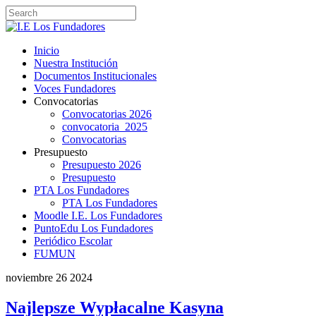
Inicio
Nuestra Institución
Documentos Institucionales
Voces Fundadores
Convocatorias
Convocatorias 2026
convocatoria_2025
Convocatorias
Presupuesto
Presupuesto 2026
Presupuesto
PTA Los Fundadores
PTA Los Fundadores
Moodle I.E. Los Fundadores
PuntoEdu Los Fundadores
Periódico Escolar
FUMUN
noviembre
26
2024
Najlepsze Wypłacalne Kasyna