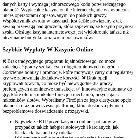
danych karty i wymaga jednorazowego kodu potwierdzającego
płatność. Wypłacalne kasyna on the internet chętnie współpracują
unces operatorami dopasowanymi do polskich graczy.
Współczynnik zwrotu w kasynach jest ściśle powiązany z tak
zwaną przewagą nad graczem, która zapewnia, że kasyno przynosi
zyski. Obsługa kasyna internetowego jest wielokrotnie tańsza niż
utrzymanie budynku oraz wielu pracowników.
Szybkie Wypłaty W Kasynie Online
❌ Brak tradycyjnego programu lojalnościowego, co może
zniechęcać graczy szukających długoterminowych nagród. ✅
Codzienne bonusy i promocje, które motywują carry out regularnej
gry we zapewniają dodatkowe korzyści. ❌ Brak opcji
kryptowalutowych, co może być niewygodne dla graczy
preferujących anonimowe transakcje. ✅ Innowacyjne automaty do
gry, które oferują unikalne funkcje i mechaniki, przyciągając
miłośników slotów. Wybraliśmy FireSpin za jego elastyczne opcje
płatności oraz nowoczesną platformę, która dostarcza płynne i
bezproblemowe doświadczenie z rozgrywki.
Największe RTP przed kasynem online spotkamy w
przypadku takich habgier stołowych i karcianych, jak
blackjack, bakarat czy ruletka.