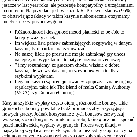
jeszcze w last year roku, ale pozostaje kompatybilny z urządzeniami
mobilnymi. Na przykład, jeśli wskaźnik RTP kasyna stanowi 96%,
to obstawiając zakłady w takim kasynie niekoniecznie otrzymamy
ninety six zł w postaci wygranej.
Różnorodność i dostępność metod płatności to be able to
kolejny ważny aspekt.
Im większa lista państw zabraniających rozgrywkę w danym
kasynie, tym bardziej należy uważać.
Na naszej liście po prostu nie mogło zabraknąć gry unces
najlepszymi wypłatami u tematyce bożonarodzeniowej.
” i my rozumiemy, że graczom chodzi właśnie o dobre
kasyna, ale we wypłacalne, niezawodne» «i actually z
szybkimi wypłatami.
Legalne kasyna są licencjonowane» «poprzez uznane organy
regulacyjne, takie jak The island of malta Gaming Authority
(MGA) czy Curacao eGaming.
Kasyna szybkie wypłaty często oferują różnorodne bonusy, takie
grunzochse bonusy powitalne bądź promocje, aby przyciągnąć
nowych graczy. Jednak korzystanie z tych bonusów zazwyczaj
wiąże się z określonymi warunkami obrotu, które gracz musi spełnić
przed możliwością wypłaty wygranych. Proces weryfikacji w
najszybciej wypłacalnych» «kasynach to niezbędny etap mający na
celu potwierdzenie tożsamości gracza oraz zabezpieczenie przed