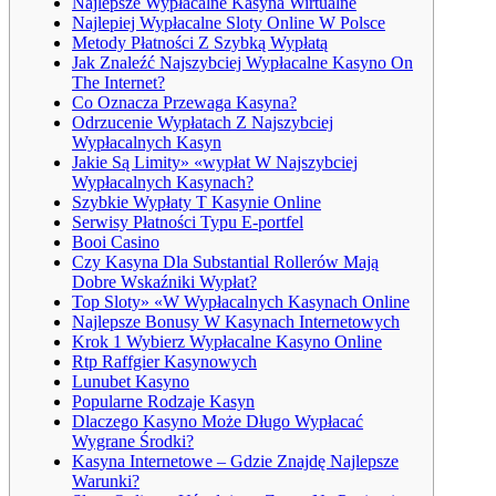
Najlepsze Wypłacalne Kasyna Wirtualne
Najlepiej Wypłacalne Sloty Online W Polsce
Metody Płatności Z Szybką Wypłatą
Jak Znaleźć Najszybciej Wypłacalne Kasyno On
The Internet?
Co Oznacza Przewaga Kasyna?
Odrzucenie Wypłatach Z Najszybciej
Wypłacalnych Kasyn
Jakie Są Limity» «wypłat W Najszybciej
Wypłacalnych Kasynach?
Szybkie Wypłaty T Kasynie Online
Serwisy Płatności Typu E-portfel
Booi Casino
Czy Kasyna Dla Substantial Rollerów Mają
Dobre Wskaźniki Wypłat?
Top Sloty» «W Wypłacalnych Kasynach Online
Najlepsze Bonusy W Kasynach Internetowych
Krok 1 Wybierz Wypłacalne Kasyno Online
Rtp Raffgier Kasynowych
Lunubet Kasyno
Popularne Rodzaje Kasyn
Dlaczego Kasyno Może Długo Wypłacać
Wygrane Środki?
Kasyna Internetowe – Gdzie Znajdę Najlepsze
Warunki?