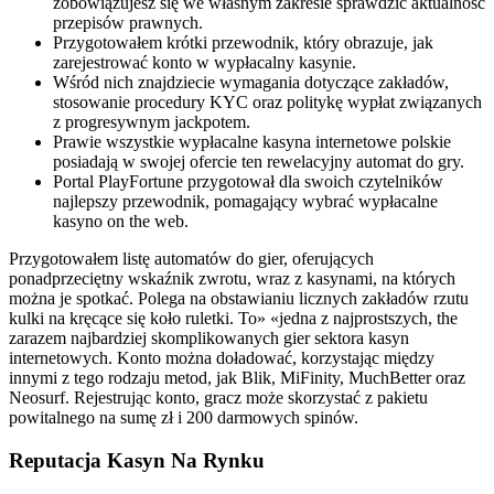
zobowiązujesz się we własnym zakresie sprawdzić aktualność
przepisów prawnych.
Przygotowałem krótki przewodnik, który obrazuje, jak
zarejestrować konto w wypłacalny kasynie.
Wśród nich znajdziecie wymagania dotyczące zakładów,
stosowanie procedury KYC oraz politykę wypłat związanych
z progresywnym jackpotem.
Prawie wszystkie wypłacalne kasyna internetowe polskie
posiadają w swojej ofercie ten rewelacyjny automat do gry.
Portal PlayFortune przygotował dla swoich czytelników
najlepszy przewodnik, pomagający wybrać wypłacalne
kasyno on the web.
Przygotowałem listę automatów do gier, oferujących
ponadprzeciętny wskaźnik zwrotu, wraz z kasynami, na których
można je spotkać. Polega na obstawianiu licznych zakładów rzutu
kulki na kręcące się koło ruletki. To» «jedna z najprostszych, the
zarazem najbardziej skomplikowanych gier sektora kasyn
internetowych. Konto można doładować, korzystając między
innymi z tego rodzaju metod, jak Blik, MiFinity, MuchBetter oraz
Neosurf. Rejestrując konto, gracz może skorzystać z pakietu
powitalnego na sumę zł i 200 darmowych spinów.
Rеputаcjа Kаsyn Nа Rynku