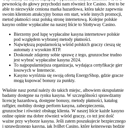
pewnością do głowy przychodzi nam również Ice Casino. Jest to be
able to niezwykle ceniona marka hazardowa, która także zapewnia
swoim klientom atrakcyjny bonus em start, wiele innych promocji,
metod płatności oraz polską stronę internetową. Kolejne polskie
kasyno online wypłacalne na naszej liście to Slottyway Casino.
Bierzemy pod lupę wypłacalne kasyna internetowe polskie
pod względem wybranej metody płatności.
Największą popularnością wśród polskich graczy cieszą się
automaty z wysokim RTP.
Doskonale zdajemy sobie sprawę z tego, grunzochse trudno
jest wybrać wypłacalne kasyna 2024.
To najpopularniejsza organizacja, wydająca certyfikacje gier
losowych w Internecie.
Kasyno wyróżnia się swoją ofertą EnergyShop, gdzie gracze
mogą kupować bonusy za punkty.
Właśnie nasz portal należy do takich miejsc, albowiem skrupulatnie
badamy dostępne na rynku kasyna. W szczególności sprawdzamy
licencję hazardową, dostępne bonusy, metody płatności, katalog
raffgier, mobilny dostęp perform kasyna, zabezpieczenia,
grunzochse i również obsługę klienta. W naszej liście każde kasyno
online opinie ma dobre również wśród graczy, co też jest dość
ważne przy wyborze kasyna. Jeśli zatem poszukujecie bezpiecznego
i sprawdzonego kasyna, jak IviBet Casino, które keineswegs będzie