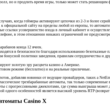
ролл, но и продлить время игры, только может стать решающим ф
лучаях, когда геймеры активируют цепочки из 2-3 и более сери
 к официальной сайту на пределы любой из европы, то автоматич
ые ссылки усовершенство входа в личный кабинет и осуществле
елефоне, в этом отношении никаких ограничений не предусмотре
рабанов конца 12 ячеек.
находятся в безопасности благодаря использованию безотказные
м бонусной политики заведения, правилам сотрудничества и д
зируют золотую эру расцвета казино а Америке.
естовом режиме (бесплатно) и на реальные приличные.
отов, добавляя новинки от ведущие провайдеров, таких а NetEnt
 классические трехбарабанные автоматы, так только современн
оты с прогрессивными джекпотами, где сумма выигрыша может д
й одного особенностей является высокий уровень RTP (возврат 
томаты Casino X