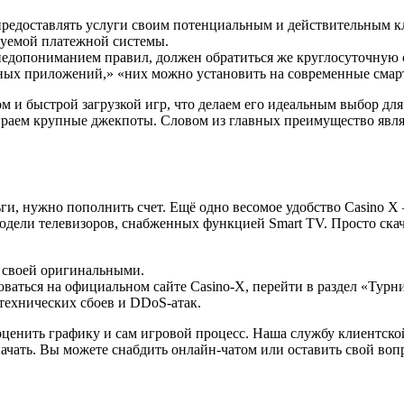
предоставлять услуги своим потенциальным и действительным кл
уемой платежной системы.
 недопониманием правил, должен обратиться же круглосуточную 
нных приложений,» «них можно установить на современные сма
и быстрой загрузкой игр, что делаем его идеальным выбор для
аем крупные джекпоты. Словом из главных преимущество являе
ьги, нужно пополнить счет. Ещё одно весомое удобство Casino 
дели телевизоров, снабженных функцией Smart TV. Просто скача
 своей оригинальными.
ваться на официальном сайте Casino-Х, перейти в раздел «Тур
 технических сбоев и DDoS-атак.
оценить графику и сам игровой процесс. Наша службу клиентско
ачать. Вы можете снабдить онлайн-чатом или оставить свой вопр