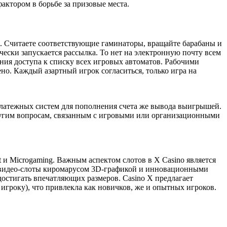
актором в борьбе за призовые места.
й. Считаете соответствующие гаминаторы, вращайте барабаны и
ески запускается рассылка. То нет на электронную почту всем
ния доступа к списку всех игровых автоматов. Рабочими
но. Каждый азартный игрок согласиться, только игра на
 платежных систем для пополнения счета же вывода выигрышей.
ругим вопросам, связанным с игровыми или организационными
 и Microgaming. Важным аспектом слотов в X Casino является
ые видео-слоты киромарусом 3D-графикой и инновационными
остигать впечатляющих размеров. Casino X предлагает
игроку), что привлекла как новичков, же и опытных игроков.