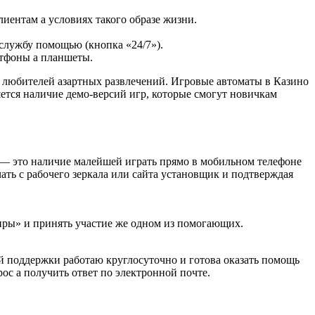
иентам а условиях такого образе жизни.
службу помощью (кнопка «24/7»).
ртфоны а планшеты.
 любителей азартных развлечений. Игровые автоматы в Казино
тся наличие демо-версий игр, которые смогут новичкам
X — это наличие малейшей играть прямо в мобильном телефоне
ть с рабочего зеркала или сайта установщик и подтверждая
ниры» и принять участие же одном из помогающих.
й поддержки работаю круглосуточно и готова оказать помощь
ос а получить ответ по электронной почте.