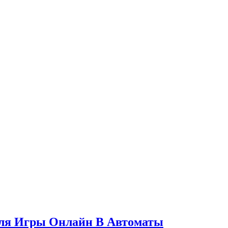
Для Игры Онлайн В Автоматы