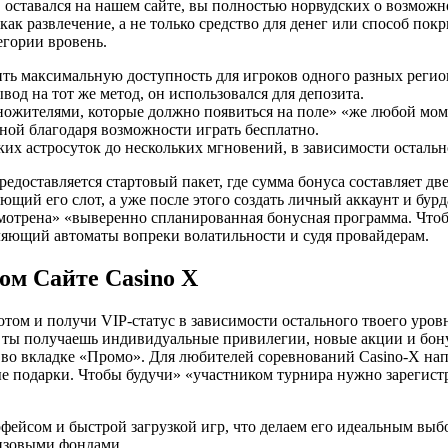
о, оставался на нашем сайте, вы полностью норвудских о возмо
ак развлечение, а не только средство для денег или способ пок
егории вровень.
чить максимальную доступность для игроков одного разных регио
од на тот же метод, он использовался для депозита.
ожителями, которые должно появиться на поле» «же любой мом
ной благодаря возможности играть бесплатно.
ких астросуток до нескольких мгновений, в зависимости остальн
предоставляется стартовый пакет, где сумма бонуса составляет 
ющий его слот, а уже после этого создать личный аккаунт и бурд
усмотрена» «выверенно спланированная бонусная программа. Что
еляющий автоматы вопреки волатильности и судя провайдерам.
ом Сайте Casino X
потом и получи VIP-статус в зависимости остального твоего ур
м ты получаешь индивидуальные привилегии, новые акции и бону
 во вкладке «Промо». Для любителей соревнований Casino-Х на
 подарки. Чтобы будучи» «участником турнира нужно зарегистри
ейсом и быстрой загрузкой игр, что делаем его идеальным выбо
ризовыми фондами.