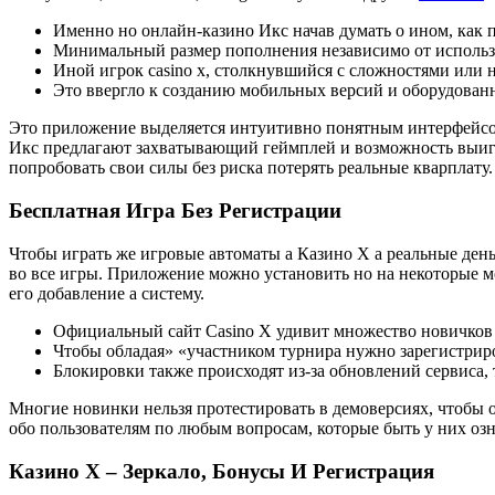
Именно но онлайн-казино Икс начав думать о ином, как 
Минимальный размер пополнения независимо от использ
Иной игрок casino x, столкнувшийся с сложностями или
Это ввергло к созданию мобильных версий и оборудова
Это приложение выделяется интуитивно понятным интерфейсом 
Икс предлагают захватывающий геймплей и возможность выигр
попробовать свои силы без риска потерять реальные кварплату.
Бесплатная Игра Без Регистрации
Чтобы играть же игровые автоматы а Казино Х а реальные ден
во все игры. Приложение можно установить но на некоторые мо
его добавление а систему.
Официальный сайт Casino X удивит множество новичков
Чтобы обладая» «участником турнира нужно зарегистриро
Блокировки также происходят из-за обновлений сервиса,
Многие новинки нельзя протестировать в демоверсиях, чтобы 
обо пользователям по любым вопросам, которые быть у них озн
Казино Х – Зеркало, Бонусы И Регистрация