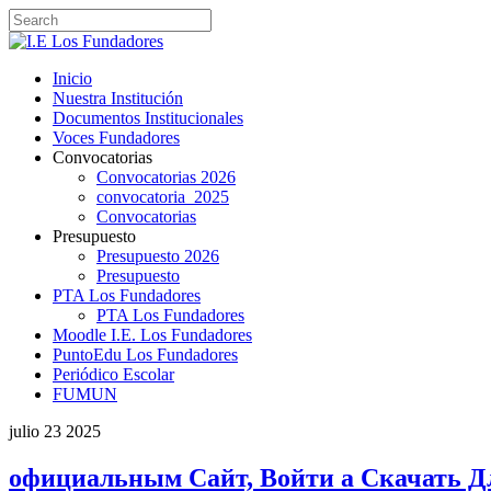
Inicio
Nuestra Institución
Documentos Institucionales
Voces Fundadores
Convocatorias
Convocatorias 2026
convocatoria_2025
Convocatorias
Presupuesto
Presupuesto 2026
Presupuesto
PTA Los Fundadores
PTA Los Fundadores
Moodle I.E. Los Fundadores
PuntoEdu Los Fundadores
Periódico Escolar
FUMUN
julio
23
2025
официальным Сайт, Войти а Скачать 