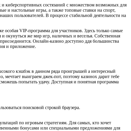
ых и киберспортивных состязаний с множеством возможных для
ые и настольные игры, а также топовые ставки на спорт,
наших пользователей. В процессе стабильной деятельности на
же особая VIP-программа для участников. Здесь только самые
я и окунуться же мир игр, наличных и веселья. Собственная
м присоединится. Онлайн-казино доступно ддя большинства
сия и приложение.
высокого кэшбэк в данном ряда проигрышей а интересный
но, мечтает выиграем джек-пот, поэтому казинох дарит тебе
сможешь попытать удачу. Доступная и понятная программа
ьзоваться поисковой строкой браузера.
льтаций по игровым стратегиям. Для самых, кто хочет
тственными бонусами или специальными предложениями для