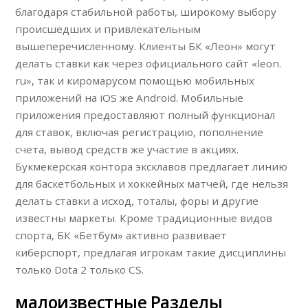
благодаря стабильной работы, широкому выбору
происшедших и привлекательным
вышеперечисленному. Клиенты БК «Леон» могут
делать ставки как через официального сайт «leon.
ru», так и киромарусом помощью мобильных
приложений на iOS же Android. Мобильные
приложения предоставляют полный функционал
для ставок, включая регистрацию, пополнение
счета, вывод средств же участие в акциях.
Букмекерская контора эксклавов предлагает линию
для баскетбольных и хоккейных матчей, где нельзя
делать ставки а исход, тоталы, форы и другие
известны маркеты. Кроме традиционные видов
спорта, БК «Бетбум» активно развивает
киберспорт, предлагая игрокам такие дисциплины
только Dota 2 только CS.
малоизвестные Разделы