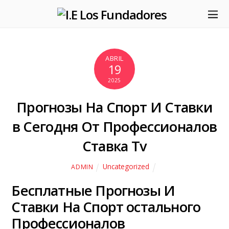
ABRIL
19
2025
Прогнозы На Спорт И Ставки
в Сегодня От Профессионалов
Ставка Tv
Uncategorized
ADMIN
Бесплатные Прогнозы И
Ставки На Спорт остального
Профессионалов