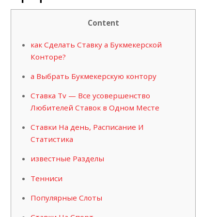
Content
как Сделать Ставку а Букмекерской
Конторе?
а Выбрать Букмекерскую контору
Ставка Tv — Все усовершенство
Любителей Ставок в Одном Месте
Ставки На день, Расписание И
Статистика
известные Разделы
Тенниси
Популярные Слоты
Ставки На Спорт