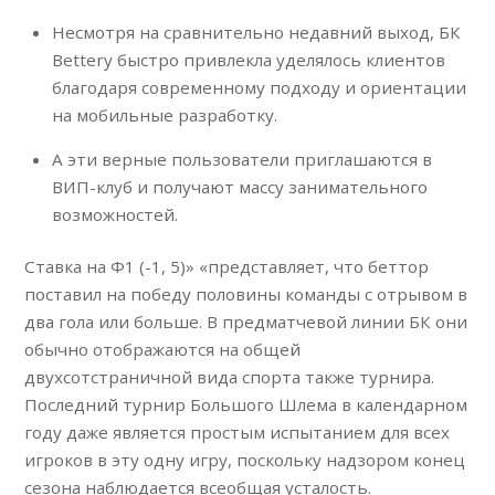
Несмотря на сравнительно недавний выход, БК
Bettery быстро привлекла уделялось клиентов
благодаря современному подходу и ориентации
на мобильные разработку.
А эти верные пользователи приглашаются в
ВИП-клуб и получают массу занимательного
возможностей.
Ставка на Ф1 (-1, 5)» «представляет, что беттор
поставил на победу половины команды с отрывом в
два гола или больше. В предматчевой линии БК они
обычно отображаются на общей
двухсотстраничной вида спорта также турнира.
Последний турнир Большого Шлема в календарном
году даже является простым испытанием для всех
игроков в эту одну игру, поскольку надзором конец
сезона наблюдается всеобщая усталость.