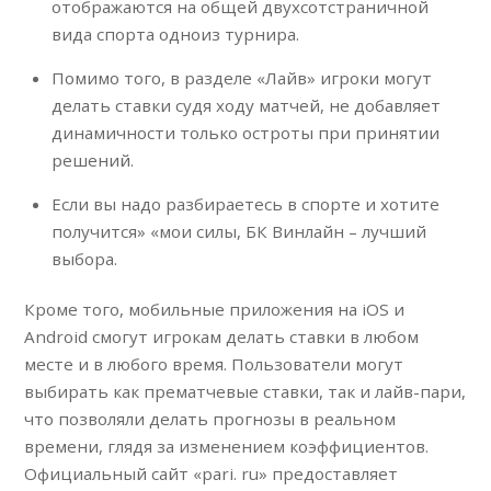
отображаются на общей двухсотстраничной
вида спорта одноиз турнира.
Помимо того, в разделе «Лайв» игроки могут
делать ставки судя ходу матчей, не добавляет
динамичности только остроты при принятии
решений.
Если вы надо разбираетесь в спорте и хотите
получится» «мои силы, БК Винлайн – лучший
выбора.
Кроме того, мобильные приложения на iOS и
Android смогут игрокам делать ставки в любом
месте и в любого время. Пользователи могут
выбирать как прематчевые ставки, так и лайв-пари,
что позволяли делать прогнозы в реальном
времени, глядя за изменением коэффициентов.
Официальный сайт «pari. ru» предоставляет