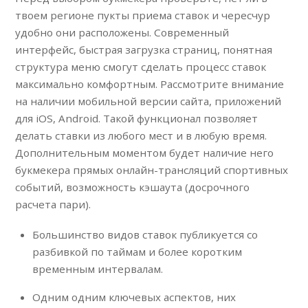
твоем регионе пукты приема ставок и чересчур
удобно они расположены. Современный
интерфейс, быстрая загрузка страниц, понятная
структура меню смогут сделать процесс ставок
максимально комфортным. Рассмотрите внимание
на наличии мобильной версии сайта, приложений
для iOS, Android. Такой функционал позволяет
делать ставки из любого мест и в любую время.
Дополнительным моментом будет наличие него
букмекера прямых онлайн-трансляций спортивных
событий, возможность кэшаута (досрочного
расчета пари).
Большинство видов ставок публикуется со
разбивкой по таймам и более коротким
временным интервалам.
Одним одним ключевых аспектов, них