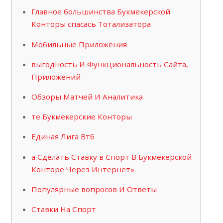
Главное большинства Букмекерской
Конторы спасась Тотализатора
Мобильные Приложения
выгодность И Функциональность Сайта,
Приложений
Обзоры Матчей И Аналитика
те Букмекерские Конторы
Единая Лига Втб
а Сделать Ставку в Спорт В Букмекерской
Конторе Через Интернет»
Популярные вопросов И Ответы
Ставки На Спорт