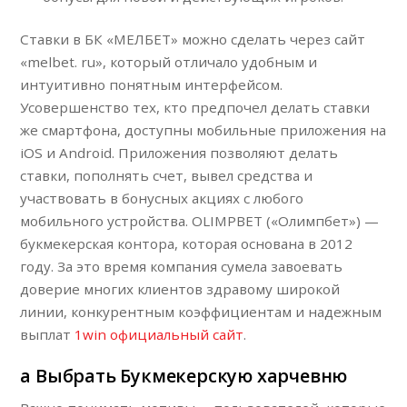
Ставки в БК «МЕЛБЕТ» можно сделать через сайт
«melbet. ru», который отличало удобным и
интуитивно понятным интерфейсом.
Усовершенство тех, кто предпочел делать ставки
же смартфона, доступны мобильные приложения на
iOS и Android. Приложения позволяют делать
ставки, пополнять счет, вывел средства и
участвовать в бонусных акциях с любого
мобильного устройства. OLIMPBET («Олимпбет») —
букмекерская контора, которая основана в 2012
году. За это время компания сумела завоевать
доверие многих клиентов здравому широкой
линии, конкурентным коэффициентам и надежным
выплат
1win официальный сайт
.
а Выбрать Букмекерскую харчевню