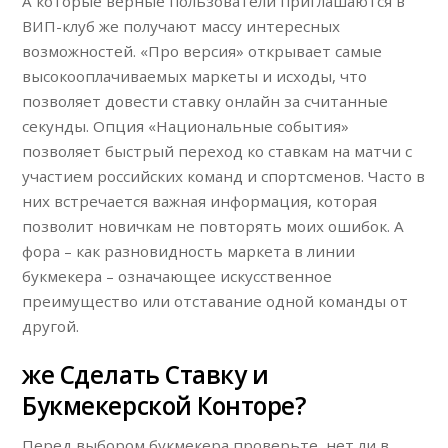
А которые верные пользователи приглашаются в
ВИП-клуб же получают массу интересных
возможностей. «Про версия» открывает самые
высокооплачиваемых маркеты и исходы, что
позволяет довести ставку онлайн за считанные
секунды. Опция «Национальные события»
позволяет быстрый переход ко ставкам на матчи с
участием российских команд и спортсменов. Часто в
них встречается важная информация, которая
позволит новичкам не повторять моих ошибок. А
фора – как разновидность маркета в линии
букмекера – означающее искусственное
преимущество или отставание одной команды от
другой.
же Сделать Ставку и
Букмекерской Конторе?
Перед выбором букмекера проверьте, нет ли в