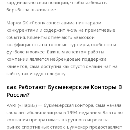
кардинально свои позиции, чтобы избежать
борьбы за выживание.
Маржа БК «Леон» сопоставима пиппардом
конкурентами и содержит 4-5% на прематчевые
события. Клиенты отмечают» «высокой
коэффициенты на топовые турниры, особенно и
футболе и хоккее. Важным аспектом работы
компании является небрендовые поддержка
клиентов, сама доступна как спустя онлайн-чат на
сайте, так и судя телефону.
как Работают Букмекерские Конторы В
России?
PARI («Пари») — букмекерская контора, сама начала
свою антибольшевицкая в 1994 недавнем. За это во
компания превратилась в крупного игрока на
рынке спортивных ставок. Букмекер предоставляет