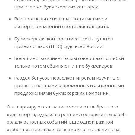
при игре же букмекерских конторах.
Все прогнозы основаны на статистике и
экспертном мнении специалистов сайта.
Букмекерская контора имеет сеть пунктов
приема ставок (ППС) судя всей России.
Большинство клиентов мы совершают ошибки
только потом обвиняют и них букмекеров.
Раздел бонусов позволяет игрокам изучить с
приветственными а временными акционными
предложениями букмекерских компаний.
Она варьируются в зависимости от выбранного
вида спорта, однако в среднем, составляет около 4–
6% для основных событий. Еще одной важной
особенностью является возможность следить за