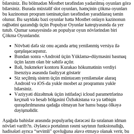
bilərsiniz. Bu bölmədən Mostbet tərəfindən yadarılmış oyunları görə
bilərsiniz. Burada müxtəlif slot oyunları, həmçinin çökmə oyunları
bu kazinonun proqram təminatçıları tərəfindən yaradılaraq təmin
olunur. Bu saytdakı bəzi oyunlar hətta Mostbet onlayn kazinonun
rəğbətini qazandığı üçün Populyar Oyunlar kateqiyasında da yer
tutub. Qumar sənayesində ən populyar oyun növlərindən biri
Çökmə Oyunlarıdır.
Növbəti dəfə siz onu açanda artıq yenilənmiş versiya ilə
qarşılaşacaqsınız.
Bundan sonra «Android üçün Yükləmə»düyməsini basmaq
üçün lazım olan bir səhifə açılır.
Bəli, bukmeker kontoru Kurakao hökumətinin verdiyi
lisenziya əsasında fəaliyyət göstərir
Siz seçilmiş sistem üçün müntəzəm yeniləmələr alaraq
Android və iOS-da yukle mosbet az proqramını yukle
bilərsiniz.
Vəziyyəti düzəltmək üçün istifadəçi icloud parametrlərinə
keçməli və hesab bölgəsini Özbəkistana və ya tətbiqin
quraşdırılmasına qadağa olmayan hər hansı başqa ölkəyə
dəyişməlidir.
Aşağıda bahislər arasında populyarlıq dərəcəsi ilə sıralanan idman
növləri varifr?n. Əyləncə portalının rəsmi saytının funksionallığı,
hadisələri ayrıca “sevimli” qovluğuna əlavə etməyə olanak verir, bu