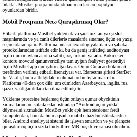
bilərlər. Mostbet proqramında idman mərcləri ən populyar
oyunlardan biridir.
Mobil Proqramı Necə Quraşdırmaq Olar?
Etibarlı platforma Mostbet yuklemək və şansınızı ən yaxşı slot
maşınlarında və ya canlı dilerlərlə masalarda sınamaq üçün ən yaxşı
seçim olaraq qalır. Platforma müasir texnologiyalardan və şəbəkə
protokollarından istifadə edir ki, bu da geniş istifadəçi auditoriyası
üçün qumar əyləncələrinə sabit çıxış imkanı yaradır. Bukmeker
kontoru mövcud qanunvericiliyə tam uyğun fəaliyyət göstərdiyi
üçün Mostbet app quraşdırmağa dəyər. Onun Curacao hökuməti
tərəfindən verilmiş etibarlı lisenziyası var. İdarəetmə şirkəti StarBet
In. V. -dir, bunu altbilgidəki məlumatlardan öyrənmək olar.
Platforma 40-dan çox dilə, um cümlədən Azərbaycan, ingilis, rus,
qazax və digər dillərə tərcümə edilmişdir.
Yükləmə prosesinə başlamaq üçün onlayn qumar obyektinin
xidmətlərindən istifadə edən istifadəçi “Android üçün yüklə”
düyməsini sıxmalıdır. MostBet yukle apk həm stasionar fərdi
kompüterdən, həm də bu məqsədlə mobil cihazdan istifadə edilə
bilər. Android əməliyyat sistemi ilə işləyən smartfon və ya planşetə
quraşdırmaq üçün sizdə thirty-three MB boş drive sahəsi olmalıdır.