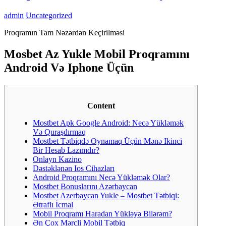
admin
Uncategorized
Proqramın Tam Nəzərdən Keçirilməsi
Mosbet Az Yukle Mobil Proqramını
Android Və Iphone Üçün
Content
Mostbet Apk Google Android: Necə Yükləmək
Və Quraşdırmaq
Mostbet Tətbiqdə Oynamaq Üçün Mənə Ikinci
Bir Hesab Lazımdır?
Onlayn Kazino
Dəstəklənən Ios Cihazları
Android Proqramını Necə Yükləmək Olar?
Mostbet Bonuslarını Azərbaycan
Mostbet Azerbaycan Yukle – Mostbet Tətbiqi:
Ətraflı İcmal
Mobil Proqramı Haradan Yükləyə Bilərəm?
Ən Çox Mərcli Mobil Tətbiq