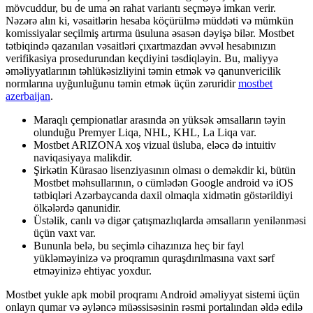
mövcuddur, bu de uma ən rahat variantı seçməyə imkan verir.
Nəzərə alın ki, vəsaitlərin hesaba köçürülmə müddəti və mümkün
komissiyalar seçilmiş artırma üsuluna əsasən dəyişə bilər. Mostbet
tətbiqində qazanılan vəsaitləri çıxartmazdan əvvəl hesabınızın
verifikasiya prosedurundan keçdiyini təsdiqləyin. Bu, maliyyə
əməliyyatlarının təhlükəsizliyini təmin etmək və qanunvericilik
normlarına uyğunluğunu təmin etmək üçün zəruridir
mostbet
azerbaijan
.
Maraqlı çempionatlar arasında ən yüksək əmsalların təyin
olunduğu Premyer Liqa, NHL, KHL, La Liqa var.
Mostbet ARIZONA xoş vizual üsluba, eləcə də intuitiv
naviqasiyaya malikdir.
Şirkətin Kürasao lisenziyasının olması o deməkdir ki, bütün
Mostbet məhsullarının, o cümlədən Google android və iOS
tətbiqləri Azərbaycanda daxil olmaqla xidmətin göstərildiyi
ölkələrdə qanunidir.
Üstəlik, canlı və digər çatışmazlıqlarda əmsalların yenilənməsi
üçün vaxt var.
Bununla belə, bu seçimlə cihazınıza heç bir fayl
yükləməyinizə və proqramın quraşdırılmasına vaxt sərf
etməyinizə ehtiyac yoxdur.
Mostbet yukle apk mobil proqramı Android əməliyyat sistemi üçün
onlayn qumar və əyləncə müəssisəsinin rəsmi portalından əldə edilə