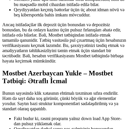
bu məqsədlə mobil cihazdan istifadə edilə bilər.
Qeydiyyatdan keçmiş bəttorlar üçün üç about idman növü və
beş kibersportda bahis imkanı mövcuddur.
Ancaq istifadəçilər ilk depozit üçün bonusdan və depozitsiz
bonusdan, bu da onlayn kazino üçün pulsuz fırlanışları əhatə edir,
istifadə edə bilərlər. Bəli, Mostbet tətbiqindən istifadə etmək
tamamilə qanunidir. Tətbiq vasitəsilə pul çıxartmaq üçün hesabınızın
verifikasiyasını keçmək lazımdır. Bu, şəxsiyyətinizi təsdiq etmək və
əməliyyatların təhlükəsizliyini təmin etmək üçün standart bir
təcrübədir. Bəli, hesabın verifikasiyasını Mostbet tətbiqində birbaşa
həyata keçirmək mümkündür.
Mostbet Azerbaycan Yukle – Mostbet
Tətbiqi: Ətraflı İcmal
Bunun sayəsində klik xətasının ehtimalı təxminən sıfıra endirilir.
Həm də sayt daha xoş görünür, çünki böyük və ağır elementlər
yoxdur. Saytın bəzi struktur komponentləri sadələşdirilmiş və ya
standart olaraq qapatılıb.
Fakt budur ki, rəsmi proqramı yalnız down load App Store-
dan pulsuz yükləmək olar.
Qeydiyyatdan dərhal sonra xoş gəlmisiniz bonusundan