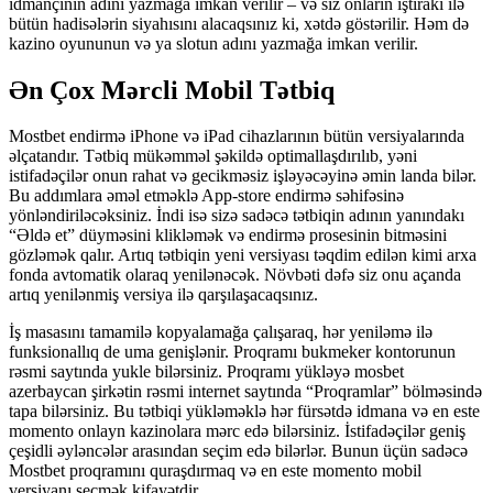
idmançının adını yazmağa imkan verilir – və siz onların iştirakı ilə
bütün hadisələrin siyahısını alacaqsınız ki, xətdə göstərilir. Həm də
kazino oyununun və ya slotun adını yazmağa imkan verilir.
Ən Çox Mərcli Mobil Tətbiq
Mostbet endirmə iPhone və iPad cihazlarının bütün versiyalarında
əlçatandır. Tətbiq mükəmməl şəkildə optimallaşdırılıb, yəni
istifadəçilər onun rahat və gecikməsiz işləyəcəyinə əmin landa bilər.
Bu addımlara əməl etməklə App-store endirmə səhifəsinə
yönləndiriləcəksiniz. İndi isə sizə sadəcə tətbiqin adının yanındakı
“Əldə et” düyməsini klikləmək və endirmə prosesinin bitməsini
gözləmək qalır. Artıq tətbiqin yeni versiyası təqdim edilən kimi arxa
fonda avtomatik olaraq yenilənəcək. Növbəti dəfə siz onu açanda
artıq yenilənmiş versiya ilə qarşılaşacaqsınız.
İş masasını tamamilə kopyalamağa çalışaraq, hər yeniləmə ilə
funksionallıq de uma genişlənir. Proqramı bukmeker kontorunun
rəsmi saytında yukle bilərsiniz. Proqramı yükləyə mosbet
azerbaycan şirkətin rəsmi internet saytında “Proqramlar” bölməsində
tapa bilərsiniz. Bu tətbiqi yükləməklə hər fürsətdə idmana və en este
momento onlayn kazinolara mərc edə bilərsiniz. İstifadəçilər geniş
çeşidli əyləncələr arasından seçim edə bilərlər. Bunun üçün sadəcə
Mostbet proqramını quraşdırmaq və en este momento mobil
versiyanı seçmək kifayətdir.