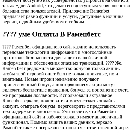
Раменбет доступно как усовершенство устройств на базе iOS,
так а» «дли Android, что делаю его доступным усовершенство
большинства пользователей. Приложение Ramenbet
предлагает равно функции и услуги, доступные в ночника
версии, с двойным удобством и гибким.
???? уме Оплаты В Раменбетc
???? Раменбет официального сайт казино использовать
передовые технологии шифрования и многослойные
протоколы безопасности для защита вашей личной
информации и обеспечения опасных транзакций. ???? Же,
Ramen bet предложила множество бонусов только акций,
чтобы твой игровой опыт был не только приятные, но и
занятным. Новые игроки неизменно получают
приветственный бонус, а повторяющиеся акции могут
включать бесплатные вращения, бонусы за пополнение счета
же программы лояльности. Использовали актуальное
Ramenbet зеркало, пользователи могут создать онлайн-
аккаунт, отыграть бонусы, переговорить с представителями
техподдержки и многое это. Учитывайте, что Раменбет
официальный сайт и рабочее зеркало имеют аналогичный
функционал. Помимо защита ваших данных, зеркало
Раменбет также посерьезнее относится к ответственной игре.