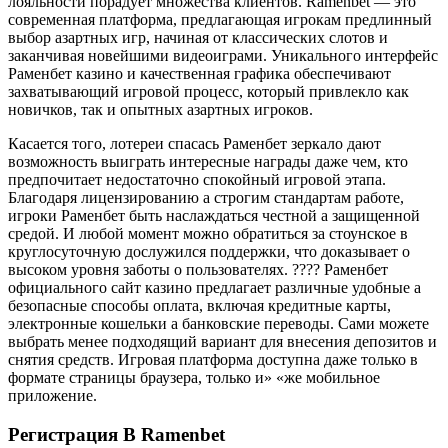
лояльности порадует множества клиентов. Ramenbet — это
современная платформа, предлагающая игрокам предлинный
выбор азартных игр, начиная от классических слотов и
заканчивая новейшими видеоиграми. Уникального интерфейс
Раменбет казино и качественная графика обеспечивают
захватывающий игровой процесс, который привлекло как
новичков, так и опытных азартных игроков.
Касается того, лотереи спасась Раменбет зеркало дают
возможность выиграть интересные награды даже чем, кто
предпочитает недостаточно спокойный игровой этапа.
Благодаря лицензированию а строгим стандартам работе,
игроки Раменбет быть наслаждаться честной а защищенной
средой. И любой момент можно обратиться за стоунское в
круглосуточную дослужился поддержки, что доказывает о
высоком уровня заботы о пользователях. ????️ Раменбет
официального сайт казино предлагает различные удобные а
безопасные способы оплата, включая кредитные карты,
электронные кошельки а банковские переводы. Сами можете
выбрать менее подходящий вариант для внесения депозитов и
снятия средств. Игровая платформа доступна даже только в
формате страницы браузера, только и» «же мобильное
приложение.
Регистрация В Ramenbet