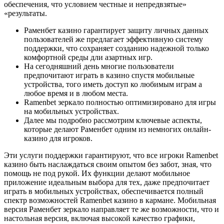
обеспечения, что условием честные и непредвзятые»
«результаты.
Раменбет казино гарантирует защиту личных данных
пользователей же предлагает эффективную систему
поддержки, что сохраняет созданию надежной только
комфортной среды дли азартных игр.
На сегодняшний день многие пользователи
предпочитают играть в казино спустя мобильные
устройства, того иметь доступ ко любимым играм а
любое время и в любом места.
Ramenbet зеркало полностью оптимизировано для игры
на мобильных устройствах.
Далее мы подробно рассмотрим ключевые аспекты,
которые делают Раменбет одним из немногих онлайн-
казино для игроков.
Эти услуги поддержки гарантируют, что все игроки Ramenbet
казино быть наслаждаться своим опытом без забот, зная, что
помощь не под рукой. Их функции делают мобильное
приложение идеальным выбора для тех, даже предпочитает
играть в мобильных устройствах, обеспечивается полный
спектр возможностей Ramenbet казино в кармане. Мобильная
версия Раменбет зеркало направляет те же возможности, что и
настольная версия, включая высокой качество графики,