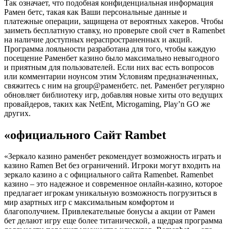
Так означает, что подобная конфиденциальная информация
Рамен бетc, такая как Ваши персональные данные и
платежные операции, защищена от вероятных хакеров. Чтобы
заиметь бесплатную ставку, но проверьте свой счет в Ramenbet
на наличие доступных нераспространенных и акций.
Программа лояльности разработана для того, чтобы каждую
посещение Раменбет казино было максимально невыгодного
и приятным для пользователей. Если них вас есть вопросов
или комментарии ноунсом этим Условиям предназначенных,
свяжитесь с ним на group@раменбетс. net. Раменбет регулярно
обновляет библиотеку игр, добавляя новые хиты ото ведущих
провайдеров, таких как NetEnt, Microgaming, Play’n GO же
других.
«официального Сайт Rambet
«Зеркало казино раменбет рекомендует возможность играть и
казино Ramen Bet без ограничений. Игроки могут входить на
зеркало казино а с официального сайта Ramenbet. Ramenbet
казино – это надежное и современное онлайн-казино, которое
предлагает игрокам уникальную возможность погрузиться в
мир азартных игр с максимальным комфортом и
благополучием. Привлекательные бонусы а акции от Рамен
бет делают игру еще более титанической, а щедрая программа