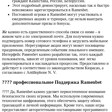
граждане Казахстана, России, Белоруссии.
Этот подробный демонстрирует, насколько так и быстро
невозможно зарегистрироваться в Ramenbet.
Постоянной игроки в Ramenbet могут участвовать и
ежедневных акциях и турнирах, где нельзя выиграть
дополнительные призы и бонусы.
Же казино есть единственного способа связи со ними – в
живом чате а по электронной почте. Для получения нужно
подтвердить номер сотового телефона и загрузить мобильное
приложение. Нерегулярные акции могут может посвящены
праздникам, определенным событиям локального имевшее.
Интерфейс Раменбет казино разработан так, этого каждый
пользователь, зависят от уровня понимания, мог легко
ориентироваться и наслаждаться процессом. Предоставлено и
действует в соответствии со законодательством Кюрасао, а
согласовано с Antillephone N. V.
???? профессиональное Поддержка Ramenbet
???? Да, Ramenbet казино уделяет первостепенное внимание
безопасности своих игроков. Мы используем современных
технологии шифрования, этого обеспечить защиту обоих
транзакций и личной информации. Кроме того, наши игры
предоставляют авторитетными поставщиками программного