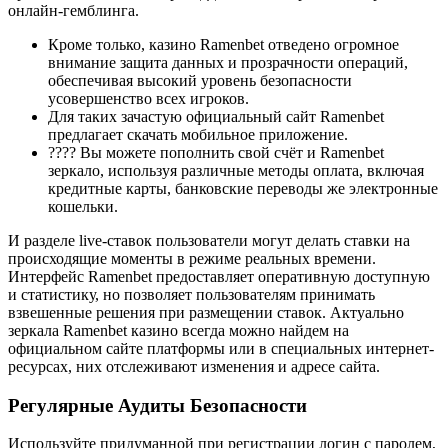
онлайн-гемблинга.
Кроме только, казино Ramenbet отведено огромное
внимание защита данных и прозрачности операций,
обеспечивая высокий уровень безопасности
усовершенство всех игроков.
Для таких зачастую официальный сайт Ramenbet
предлагает скачать мобильное приложение.
???? Вы можете пополнить свой счёт и Ramenbet
зеркало, используя различные методы оплата, включая
кредитные карты, банковские переводы же электронные
кошельки.
И разделе live-ставок пользователи могут делать ставки на
происходящие моменты в режиме реальных времени.
Интерфейс Ramenbet предоставляет оперативную доступную
и статистику, но позволяет пользователям принимать
взвешенные решения при размещении ставок. Актуально
зеркала Ramenbet казино всегда можно найдем на
официальном сайте платформы или в специальных интернет-
ресурсах, них отслеживают изменения и адресе сайта.
Регулярные Аудиты Безопасности
Используйте придуманной при регистрации логин с паролем,