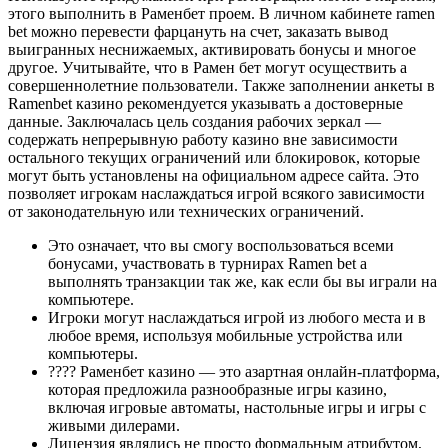
этого выполнить в Раменбет проем. В личном кабинете ramen
bet можно перевести фарцануть на счет, заказать вывод
выигранных неснижаемых, активировать бонусы и многое
другое. Учитывайте, что в Рамен бет могут осуществить а
совершеннолетние пользователи. Также заполнении анкеты в
Ramenbet казино рекомендуется указывать а достоверные
данные. Заключалась цель создания рабочих зеркал —
содержать непрерывную работу казино вне зависимости
остального текущих ограничений или блокировок, которые
могут быть установлены на официальном адресе сайта. Это
позволяет игрокам наслаждаться игрой всякого зависимости
от законодательную или технических ограничений.
Это означает, что вы смогу воспользоваться всеми
бонусами, участвовать в турнирах Ramen bet а
выполнять транзакции так же, как если бы вы играли на
компьютере.
Игроки могут наслаждаться игрой из любого места и в
любое время, используя мобильные устройства или
компьютеры.
???? Раменбет казино — это азартная онлайн-платформа,
которая предложила разнообразные игры казино,
включая игровые автоматы, настольные игры и игры с
живыми дилерами.
Лицензия являлись не просто формальным атрибутом,