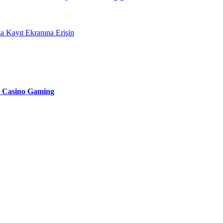
a Kayıt Ekranına Erişin
n Casino Gaming