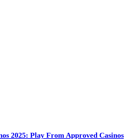
inos 2025: Play From Approved Casinos