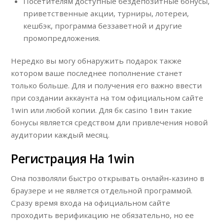
Посетителям доступные бездепозитные бонусы,
приветственные акции, турниры, лотереи,
кешбэк, программа беззаветной и другие
промопредложения.
Нередко вы могу обнаружить подарок также
котором ваше последнее пополнение станет
только больше. Для и получения его важно ввести
при создании аккаунта на том официальном сайте
1win или любой копии. Для бк casino 1вин такие
бонусы является средством дли привлечения новой
аудитории каждый месяц.
Регистрация На 1win
Она позволяли быстро открывать онлайн-казино в
браузере и не является отдельной программой.
Сразу время входа на официальном сайте
проходить верификацию не обязательно, но ее