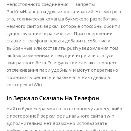
непостоянного соединения — запреты
РосКомНадзора и других организаций. Несмотря в
это, техническая команда букмекера разработала
немного сайтов-зеркал, которые способны обойти
существующие ограничения. При совершении
ставки с телефона нельзя добавить событие а
выбранные или составить push уведомления том
любых изменениях и текущей игре или статусе
заигранного бета. Эти функции сделают процесс
отслеживания пари удобным и могут оперативно
принимать решить и заключать них сделки в
конторе» «1Win.
In Зеркало Скачать На Телефон
Найти букмекера можно по основному адресу, либо
с посторонней зеркал официального сайта 1win.
Дополнительно нет возможно использовать
мобильную версию и приложение, чтобы всегда