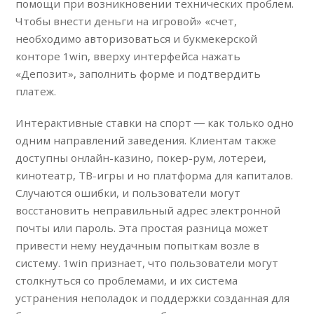
помощи при возникновении технических проблем.
Чтобы внести деньги на игровой» «счет,
необходимо авторизоваться и букмекерской
конторе 1win, вверху интерфейса нажать
«Депозит», заполнить форме и подтвердить
платеж.
Интерактивные ставки на спорт ― как только одно
одним направлений заведения. Клиентам также
доступны онлайн-казино, покер-рум, лотереи,
кинотеатр, ТВ-игры и но платформа для капиталов.
Случаются ошибки, и пользователи могут
восстановить неправильный адрес электронной
почты или пароль. Эта простая разница может
привести нему неудачным попыткам возле в
систему. 1win признает, что пользователи могут
столкнуться со проблемами, и их система
устранения неполадок и поддержки созданная для