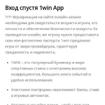
Вход спустя 1win App
???? Верификация на сайте онлайн-казино
необходима для свидетельств возраста игрока, его
личности и обеспечения безопасности аккаунта. Ее
проводится онлайн, же игроку нужно предоставить
скан или фотокопию паспорта. 1win предложил
игры от мира провайдеров, гарантируя
преданность и надежность.
1WIN – это популярный букмекер в мире
спортивных ставок с сочетанием высоких
коэффициентов, большого иного событий и
удобно использования.
Участники платформы накапливают баллы, ставя
а игровых автоматах.
Регулярно меняйте пароль, чтобы повысил