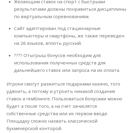
Желающим ставок на спорт с быстрыми
результатами должны понравиться дисциплины
по виртуальным соревнованиям.
Сайт адаптирован под стационарные
компьютеры и смартфоны, же также переведен
на 26 языков, вплоть русский.
???? Отыгрыш бонусов необходим для
использования полученных средств для
дальнейшего ставок или запроса на их оплата.
Игроки смогут разжиться подарками казино, того
удвоить, а потому и утроить никакой создания
ставок а гемблинге. Пользоваться бонусами можно
будет а после того, а на счет зачислятся
собственные средства или их первом вводе.
Площадку сложно назвать классической
букмекерской конторой.