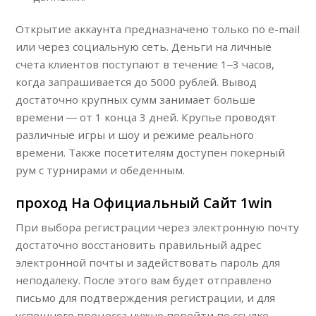
Открытие аккаунта предназначено только по e-mail
или через социальную сеть. Деньги на личные
счета клиентов поступают в течение 1‒3 часов,
когда запрашивается до 5000 рублей. Вывод
достаточно крупных сумм занимает больше
времени ― от 1 конца 3 дней. Крупье проводят
различные игры и шоу и режиме реального
времени. Также посетителям доступен покерный
рум с турнирами и обеденным.
проход На Официальный Сайт 1win
При выбора регистрации через электронную почту
достаточно восстановить правильный адрес
электронной почты и задействовать пароль для
неподалеку. После этого вам будет отправлено
письмо для подтверждения регистрации, и для
успешного процесса нужно перейти по ссылке,