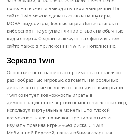
заголовками, а пользователи может безопасно
пополнять счет и выводить твои выигрыши. На
сайте 1win можно сделать ставки на шутеры,
MOBA-видеоигры, боевые игры. Линия ставок в
киберспорт не уступает линии ставок на обычные
виды спорта. Создайте аккаунт на официальном
сайте также в приложении 1win. ✅Пополнение.
Зеркало 1win
Основная часть нашего ассортимента составляют
разнообразные игровые автоматы на реальные
деньги, которые позволяют выходить выигрыши.
1win советует возможность играть в
демонстрационные версии немногочисленных игр,
используя виртуальные монеты. Это плохой
возможность для новичков тренироваться и
изучать правила игры» «без риска. С 1win
Мобильной Версией, наша любимая азартная