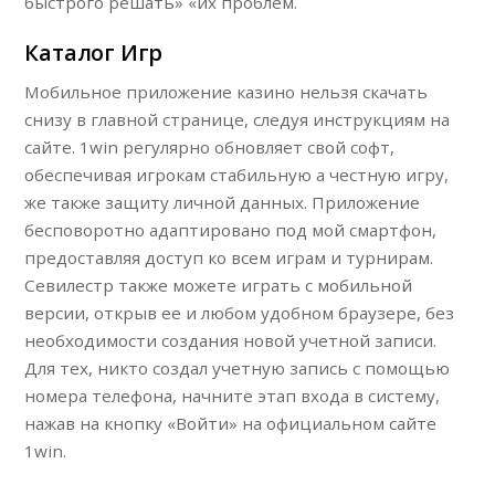
быстрого решать» «их проблем.
Каталог Игр
Мобильное приложение казино нельзя скачать
снизу в главной странице, следуя инструкциям на
сайте. 1win регулярно обновляет свой софт,
обеспечивая игрокам стабильную а честную игру,
же также защиту личной данных. Приложение
бесповоротно адаптировано под мой смартфон,
предоставляя доступ ко всем играм и турнирам.
Севилестр также можете играть с мобильной
версии, открыв ее и любом удобном браузере, без
необходимости создания новой учетной записи.
Для тех, никто создал учетную запись с помощью
номера телефона, начните этап входа в систему,
нажав на кнопку «Войти» на официальном сайте
1win.