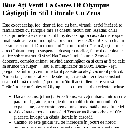
Bine Ați Venit La Gates Of Olympus –
Câștigați În Stil Litorale Cu Zeus
Este exact același joc, doar că joci cu bani virtuali, astfel încât să te
familiarizezi cu funcțiile fără să cheltui niciun ban. Așadar, chiar
dacă primele câteva rotiri sunt liniștite, o singură cascadă mare spre
final poate activa un multiplicator cumulativ de 20x, 50x sau chiar in
nessun caso mult. Din momentul în care jocul se încarcă, ești aruncat
direct într-un templu suspendat deasupra norilor, flancat de coloane
antice sobre marmură și scăldat într-o lumină aurie. Zeus stă
deoparte, complet animat, privind amenințător ca și cum ar fi pe cale
să arunce un fulger — sau el multiplicator de 500x. Dacă» «ești
pregătit să înfrunți zeii, următorul pas este să alegi cazinoul potrivit.
Am testat și comparat zeci de site-uri, iar aceste trei oferă constant
cea mai bună experiență pentru jucătorii australieni care vor să
învârtă rolele în Gates of Olympus — cu bonusuri excelente incluse.
Dacă declanșați funcția Free Spins, vă veți îmbarca într-o serie
para rotiri gratuite, însoțite de un multiplicator în continuă
expansiune, care crește premature climax toată durata funcției.
Adevărata emoție apare când Zeus aruncă este orbe de 100x
și acesta lovește un câștig litorale în cascadă.
Cazino. ro este ghidul tău de încredere în jocuri de noroc
online, urmărim atent și prezentăm în mod transparent doar