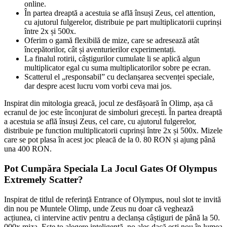
online.
În partea dreaptă a acestuia se află însuși Zeus, cel attention,
cu ajutorul fulgerelor, distribuie pe part multiplicatorii cuprinși
între 2x și 500x.
Oferim o gamă flexibilă de mize, care se adresează atât
începătorilor, cât și aventurierilor experimentați.
La finalul rotirii, câștigurilor cumulate li se aplică algun
multiplicator egal cu suma multiplicatorilor sobre pe ecran.
Scatterul el „responsabil” cu declanșarea secvenței speciale,
dar despre acest lucru vom vorbi ceva mai jos.
Inspirat din mitologia greacă, jocul ze desfășoară în Olimp, așa că
ecranul de joc este înconjurat de simboluri grecești. În partea dreaptă
a acestuia se află însuși Zeus, cel care, cu ajutorul fulgerelor,
distribuie pe function multiplicatorii cuprinși între 2x și 500x. Mizele
care se pot plasa în acest joc pleacă de la 0. 80 RON și ajung până
una 400 RON.
Pot Cumpăra Speciala La Jocul Gates Of Olympus
Extremely Scatter?
Inspirat de titlul de referință Entrance of Olympus, noul slot te invită
din nou pe Muntele Olimp, unde Zeus nu doar că veghează
acțiunea, ci intervine activ pentru a declanșa câștiguri de până la 50.
000x miza. Este to alegere inteligentă, no ales dacă ești nou în lumea