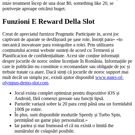
mize treatment încep de una doar $0, something like 20, se
potrivește aproape oricărui buget.
Funzioni E Reward Della Slot
Creat de apreciatul furnizor Pragmatic Participate in, acest joc
captivant de aparate se desfășoară pe șase role, însoțit para» «to
mecanică inovatoare para rostogolire a rolei. Prin utilizarea
conținutului acestui website sunteți de acord cu Termenii și
Planificacion de confidențialitate. Acest site conține informații
despre jocurile de noroc online licențiate în România. Informațiile pe
care le publicăm nu constituie o recomandare sau obligație de joc și
trebuie tratate ca atare. Dacă simți că jocurile de noroc support mai
mult decât un simplu joc, există ajutor disponibil
www.gates-of-
olympus-demo-slot.com
.
Jocul exista complet optimizat pentru dispozitive iOS și
Android, fără comenzi greoaie sau funcții lipsă.
Pariurile variază sobre la 20 para cenți până una un formidabil
100$ pe rotire.
În plus, sunt disponibile modurile Speedy și Turbo Spin,
permițând un game play personalizat.»
Iar partea și mai frumoasă el că nu există o limită the
numărului de colapsări posibile.