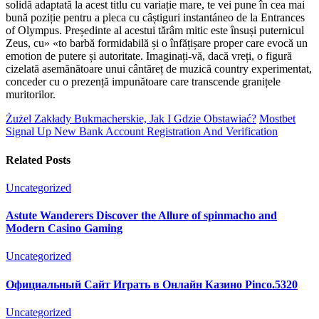
solidă adaptată la acest titlu cu variație mare, te vei pune în cea mai
bună poziție pentru a pleca cu câștiguri instantáneo de la Entrances
of Olympus. Președinte al acestui tărâm mitic este însuși puternicul
Zeus, cu» «to barbă formidabilă și o înfățișare proper care evocă un
emotion de putere și autoritate. Imaginați-vă, dacă vreți, o figură
cizelată asemănătoare unui cântăreț de muzică country experimentat,
conceder cu o prezență impunătoare care transcende granițele
muritorilor.
Żużel Zakłady Bukmacherskie, Jak I Gdzie Obstawiać?
Mostbet
Signal Up New Bank Account Registration And Verification
Related Posts
Uncategorized
Astute Wanderers Discover the Allure of spinmacho and
Modern Casino Gaming
Uncategorized
Официальный Сайт Играть в Онлайн Казино Pinco.5320
Uncategorized