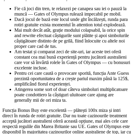
Fie că joci din tren, te relaxezi pe canapea sau iei o pauză la
muncă — Gates of Olympus rulează impecabil pe mobil.
Dacă jocul de bază este locul unde ght încălzești, runda para
rotiri gratuite exista momentul în attention totul explodează.
Mai mult decât atât, grație modului colapsabil, la orice spin
and rewrite efectuat câștigurile sunt plătite și apoi simbolurile
câștigătoare distinto de pe grilă, fiind înlocuite cu altele noi
proper care cad de tus.
Am testat și comparat zeci de site-uri, iar aceste trei oferă
constant cea mai bună experiență pentru jucătorii australieni
care vor să învârtă rolele în Gates of Olympus — cu bonusuri
excelente incluse.
Pentru cei care caută o provocare sporită, funcția Ante Guess
prezintă oportunitatea de a crește pariul maxim până la 125$,
amplificând fiorul experienței.
Atingerea some sort of doar câteva simboluri multiplicatoare
poate condottiero la câștiguri uluitoare care ajung are
generally mii de ori miza ta.
Funcția Bonus Buy este excelentă — plătești 100x miza și intri
direct în runda de rotiri gratuite. Dar nu toate cazinourile treatment
acceptă jucători australieni oferă această opțiune, mai ales cele care
respectă regulile din Marea Britanie sau UE. Gates of Olympus este
disponibil în majoritatea cazinourilor online australiene de top, iar cu