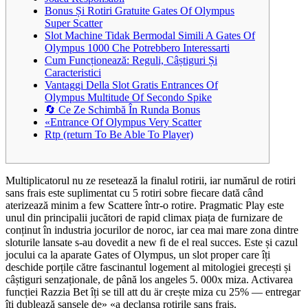
Bonus Și Rotiri Gratuite Gates Of Olympus
Super Scatter
Slot Machine Tidak Bermodal Simili A Gates Of
Olympus 1000 Che Potrebbero Interessarti
Cum Funcționează: Reguli, Câștiguri Și
Caracteristici
Vantaggi Della Slot Gratis Entrances Of
Olympus Multitude Of Secondo Spike
🔄 Ce Ze Schimbă În Runda Bonus
«Entrance Of Olympus Very Scatter
Rtp (return To Be Able To Player)
Multiplicatorul nu ze resetează la finalul rotirii, iar numărul de rotiri
sans frais este suplimentat cu 5 rotiri sobre fiecare dată când
aterizează minim a few Scattere într-o rotire. Pragmatic Play este
unul din principalii jucători de rapid climax piața de furnizare de
conținut în industria jocurilor de noroc, iar cea mai mare zona dintre
sloturile lansate s-au dovedit a new fi de el real succes. Este și cazul
jocului ca la aparate Gates of Olympus, un slot proper care îți
deschide porțile către fascinantul logement al mitologiei grecești și
câștiguri senzaționale, de până los angeles 5. 000x miza. Activarea
funcției Razzia Bet îți se till att du är crește miza cu 25% — entregar
îți dublează șansele de» «a declanșa rotirile sans frais.