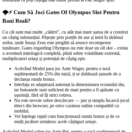
🌩⚡️ Cum Să Joci Gates Of Olympus Slot Pentru
Bani Reali?
Cu cât sunt mai multe „căderi”, cu atât mai mare șansa de a construi
un câștig substanțial. Pășește prin porțile de aur și intră în tărâmul
zeilor, unde însuși Zeus este pregătit să arunce recompense
tunătoare. Gates regarding Olympus nu este doar un oll slot – exista
o aventură mitologică completă, plină sobre volatilitate extremă,
multiplicatori uriași și potențial de câștig epic.
Activând Modul para joc Ante Wager, pentru o taxă
suplimentară de 25% din miză, ți se dublează șansele de a
declanșa runda bonus.
Interfața ze adaptează automat la dimensiunea ecranului tău,
iar butoanele sunt suficient de mari pentru a fi apăsate cu
ușurință, fără să îți strici rotirea.
Nu este nevoie sobre descărcare — pur și simplu încarcă jocul
direct din browser, pe orice cazinou online compatibil cu
mobilul.
Vei înțelege rapid cum funcționează runda bonus și de ce
mulți jucători urmăresc acele câștiguri uriașe.
Activând Modul sobre joc Ante Bet, pentru o taxă suplimentară de