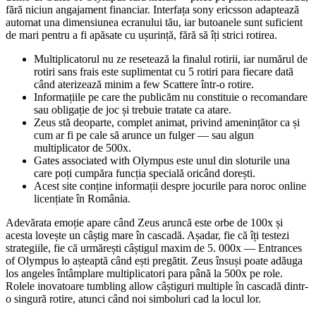
fără niciun angajament financiar. Interfața sony ericsson adaptează
automat una dimensiunea ecranului tău, iar butoanele sunt suficient
de mari pentru a fi apăsate cu ușurință, fără să îți strici rotirea.
Multiplicatorul nu ze resetează la finalul rotirii, iar numărul de
rotiri sans frais este suplimentat cu 5 rotiri para fiecare dată
când aterizează minim a few Scattere într-o rotire.
Informațiile pe care the publicăm nu constituie o recomandare
sau obligație de joc și trebuie tratate ca atare.
Zeus stă deoparte, complet animat, privind amenințător ca și
cum ar fi pe cale să arunce un fulger — sau algun
multiplicator de 500x.
Gates associated with Olympus este unul din sloturile una
care poți cumpăra funcția specială oricând dorești.
Acest site conține informații despre jocurile para noroc online
licențiate în România.
Adevărata emoție apare când Zeus aruncă este orbe de 100x și
acesta lovește un câștig mare în cascadă. Așadar, fie că îți testezi
strategiile, fie că urmărești câștigul maxim de 5. 000x — Entrances
of Olympus lo așteaptă când ești pregătit. Zeus însuși poate adăuga
los angeles întâmplare multiplicatori para până la 500x pe role.
Rolele inovatoare tumbling allow câștiguri multiple în cascadă dintr-
o singură rotire, atunci când noi simboluri cad la locul lor.