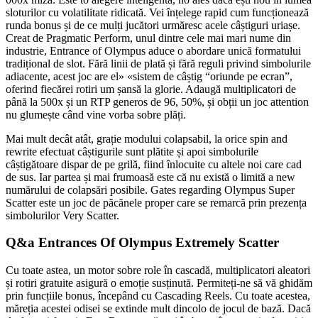
sloturilor cu volatilitate ridicată. Vei înțelege rapid cum funcționează
runda bonus și de ce mulți jucători urmăresc acele câștiguri uriașe.
Creat de Pragmatic Perform, unul dintre cele mai mari nume din
industrie, Entrance of Olympus aduce o abordare unică formatului
tradițional de slot. Fără linii de plată și fără reguli privind simbolurile
adiacente, acest joc are el» «sistem de câștig “oriunde pe ecran”,
oferind fiecărei rotiri um șansă la glorie. Adaugă multiplicatori de
până la 500x și un RTP generos de 96, 50%, și obții un joc attention
nu glumește când vine vorba sobre plăți.
Mai mult decât atât, grație modului colapsabil, la orice spin and
rewrite efectuat câștigurile sunt plătite și apoi simbolurile
câștigătoare dispar de pe grilă, fiind înlocuite cu altele noi care cad
de sus. Iar partea și mai frumoasă este că nu există o limită a new
numărului de colapsări posibile. Gates regarding Olympus Super
Scatter este un joc de păcănele proper care se remarcă prin prezența
simbolurilor Very Scatter.
Q&a Entrances Of Olympus Extremely Scatter
Cu toate astea, un motor sobre role în cascadă, multiplicatori aleatori
și rotiri gratuite asigură o emoție susținută. Permiteți-ne să vă ghidăm
prin funcțiile bonus, începând cu Cascading Reels. Cu toate acestea,
măreția acestei odisei se extinde mult dincolo de jocul de bază. Dacă