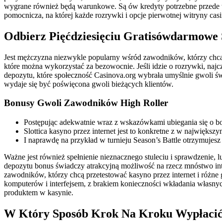
wygrane również będą warunkowe. Są ów kredyty potrzebne przede 
pomocnicza, na której każde rozrywki i opcje pierwotnej witryny casi
Odbierz Pięćdziesięciu Gratisówdarmowe 
Jest mężczyzna niezwykle popularny wśród zawodników, którzy chcą 
które można wykorzystać za bezowocnie. Jeśli idzie o rozrywki, naj
depozytu, które społeczność Casinova.org wybrała umyślnie gwoli ś
wydaje się być poświęcona gwoli bieżących klientów.
Bonusy Gwoli Zawodników High Roller
Postępując adekwatnie wraz z wskazówkami ubiegania się o bo
Slottica kasyno przez internet jest to konkretne z w najwięks
I naprawdę na przykład w turnieju Season’s Battle otrzymujes
Ważne jest również spełnienie nieznacznego stuleciu i sprawdzenie,
depozytu bonus świadczy atrakcyjną możliwość na rzecz mnóstwo int
zawodników, którzy chcą przetestować kasyno przez internet i różn
komputerów i interfejsem, z brakiem konieczności wkładania własny
produktem w kasynie.
W Który Sposób Krok Na Kroku Wypłacić 