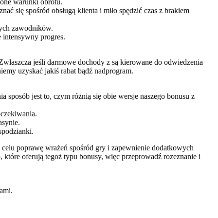
lone warunki obrotu.
ć się spośród obsługą klienta i miło spędzić czas z brakiem
żych zawodników.
e intensywny progres.
. Zwłaszcza jeśli darmowe dochody z są kierowane do odwiedzenia
iemy uzyskać jakiś rabat bądź nadprogram.
 sposób jest to, czym różnią się obie wersje naszego bonusu z
oczekiwania.
asynie.
spodzianki.
a celu poprawę wrażeń spośród gry i zapewnienie dodatkowych
 które oferują tegoż typu bonusy, więc przeprowadź rozeznanie i
ami.