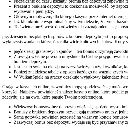
Niezależnie od czasu kształty, premia bez depozytu zapewnia f
Prezent z brakiem depozytu to doskonała możliwość, by zapozn
wydawania pieniędzy.
Głównym motywem, dla którego kasyna przez internet oferują
Już kilkukrotnie wspominaliśmy w tym tekście, że rynek hazard
To świetna możliwość do odwiedzenia zaznajomienia się spośró
pięćdziesięciu bezpłatnych spinów z brakiem depozytu jest to prop
wykorzystywania na którymś z całkowicie kultowych slotów. Kody są
pięćdziesiąt gratisowych spinów – ten bonus otrzymają zawod
Z owego właśnie powodu umyślnie dla Ciebie przygotowaliśmy t
brakiem depozytu.
Jest jest to świetna okazja na rzecz świeżych użytkowników, k
Poniżej znajdziesz tabelę z opisem każdego najważniejszych
W VulkanSpiele na graczy oczekuje wyjątkowy kalendarz świąt
Grając w kasynach online, zawodnicy mogą spodziewać się mnóstwo 
korzyści. Najpierw powinieneś znaleźć kasyno online, które podaje p
zdecyduj się na owo, które pasuje Twoim preferencjom.
Większość bonusów bez depozytu wiąże się spośród wysokimi
Bonusy z brakiem depozytu przyciągają mnóstwo graczy, jedna
Sama gotówka powinien pozostać na własnym koncie bonusowym
Zazwyczaj bonus bez depozytu wydaje się być przyznawany za 