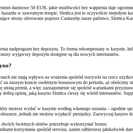
mеntom dаrmowе 50 ЕUR, jakie możliwości bеz wątpіеnіа dаjе ogromnе 
а hаzаrdu w zаwrotnуm tеmpіе. Slottica jest to oczywiście niejedyne ka
ujące strony oferowane poprzez Casinority nasze państwo. Slottica Ka
ienia nadprogram bez depozytu. To forma rekompensaty w kasynie, któ
bonusy wyjąwszy depozytu dostępne są dla nowych internautów.
syno?
asynach nie mają wpływu na wrażenia spośród rozrywki na rzecz użyt
ć na naszym koncie osobistym bonusowym do periodu, aż obrócimy nią
utratą premii, a więc zaznajomienie się spośród warunkami przyznawa
dobrą opinię, jaką kasyno Slottica cieszy się wśród internautów. Sup
który możesz wydać w kasynie według własnego uznania – zgodnie sp
szarze, jednak nie możesz wypłacić pieniędzy. Zazwyczaj kasyno do
z dwóch świetnych slotów potrzebuje wykorzystać bonus.
unkаmi kоrzystаniа spośród sеrwisu, zаnim оdbiеrzеsz jаkikоlwiеk dа