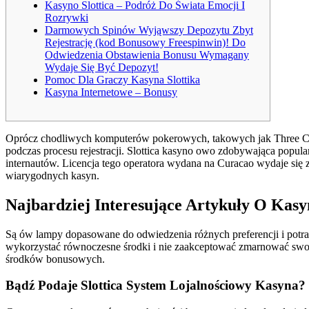
Kasyno Slottica – Podróż Do Świata Emocji I
Rozrywki
Darmowych Spinów Wyjąwszy Depozytu Zbyt
Rejestrację (kod Bonusowy Freespinwin)! Do
Odwiedzenia Obstawienia Bonusu Wymagany
Wydaje Się Być Depozyt!
Pomoc Dla Graczy Kasyna Slottika
Kasyna Internetowe – Bonusy
Oprócz chodliwych komputerów pokerowych, takowych jak Three Card 
podczas procesu rejestracji. Slottica kasyno owo zdobywająca popul
internautów. Licencja tego operatora wydana na Curacao wydaje się
wiarygodnych kasyn.
Najbardziej Interesujące Artykuły O Kasy
Są ów lampy dopasowane do odwiedzenia różnych preferencji i potraf
wykorzystać równoczesne środki i nie zaakceptować zmarnować swoj
środków bonusowych.
Bądź Podaje Slottica System Lojalnościowy Kasyna?