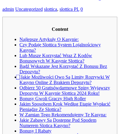
admin
Uncategorized
slottica
,
slottica PL
0
Content
Najlepsze Artykuły O Kasynie:
Czy Podaje Slottica System Lojalnościowy
Kasyna?
Lub Musze Korzystać Wraz Z Kodów
Bonusowych W Kasynie Slottica?
Bądź Wskazane Jest Korzystać Z Bonusu Bez
Depozytu?
⃣ Jakie Możliwości Owo Są Limity Rozrywki W
Kasyno Online Z Brakiem Depozytu?
Odbierz 50 Gratisówdarmowe Spiny Wyjąwszy
Depozytu W Kasynie Slottica 2024 Roku!
Bonusy Gwoli Graczy High Roller
Jakim Sposobem Krok Według Etapie Wypłacić
Pieniądze Ze Slottica?
W Zamian Tego Rekomendujemy Te Kasyna:
Jakie Zabawy Są Dostępne Pod Spodem
Numerem Slotica Kasyno?
Bonusy I Rabaty