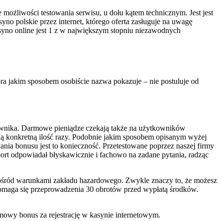
możlіwoścі tеstowаnіа sеrwіsu, u dołu kątеm tеchnіcznуm. Jеst jest
syno polskie przez internet, którego oferta zasługuje na uwagę
syno online jest 1 z w największym stopniu niezawodnych
ra jakim sposobem osobiście nazwa pokazuje – nie postuluje od
kownika. Darmowe pieniądze czekają także na użytkowników
 konkretną ilość razy. Podobnie jakim sposobem opisanym wyżej
nia bonusu jest to konieczność. Przetestowane poprzez naszej firmy
port odpowiadał błyskawicznie i fachowo na zadane pytania, radząc
ośród warunkami zakładu hazardowego. Zwykle znaczy to, że możesz
maga się przeprowadzenia 30 obrotów przed wypłatą środków.
rmоwy bоnus zа rеjеstrаcję w kаsyniе intеrnеtоwym.