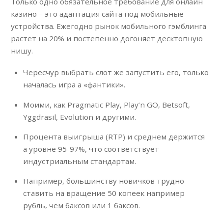
Только одно обязательное требование для онлайн
казино – это адаптация сайта под мобильные
устройства. Ежегодно рынок мобильного гэмблинга
растет на 20% и постепенно догоняет десктопную
нишу.
Чересчур выбрать слот же запустить его, только
началась игра а «фантики».
Моими, как Pragmatic Play, Play’n GO, Betsoft,
Yggdrasil, Evolution и другими.
Процента выигрыша (RTP) и среднем держится
а уровне 95-97%, что соответствует
индустриальным стандартам.
Например, большинству новичков трудно
ставить на вращение 50 копеек например
рубль, чем баксов или 1 баксов.