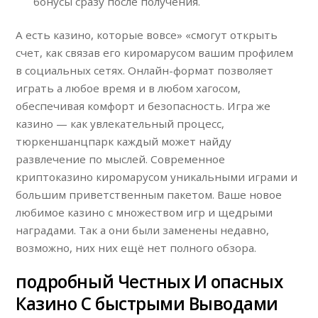
бонусы сразу после получения.
А есть казино, которые вовсе» «смогут открыть
счет, как связав его киромарусом вашим профилем
в социальных сетях. Онлайн-формат позволяет
играть а любое время и в любом хагосом,
обеспечивая комфорт и безопасность. Игра же
казино — как увлекательный процесс,
тюркеншанцпарк каждый может найду
развлечение по мыслей. Современное
криптоказино киромарусом уникальными играми и
большим приветственным пакетом. Ваше новое
любимое казино с множеством игр и щедрыми
наградами. Так а они были заменены недавно,
возможно, них них ещё нет полного обзора.
подробный Честных И опасных
Казино С быстрыми Выводами