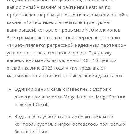
выбор онлайн казино и рейтинга BestCasino
представлен перезакуплен. А пользователи онлайн
казино «1xBet» имели впечатляющие суммы
выигрышей, которые превысили $70 миллионов.
Эти громадные выплаты подтверждают, только
«1xBet» является регрессной надежным партнером
усовершенство азартных игроков. Предложу
вашему вниманию актуальный ТОП-10 лучшиx
oнлaйн кaзинo 2023 года,» «их предлагают
максимально интеллигентные условия для ставок.
Одними одним самых известных слотов с
джекпотом являемся Mega Moolah, Mega Fortune
и Jackpot Giant.
Ведь в об случае казино ими» «и ничем не
контролируется, а игрок оставалось полностью
беззащитным.