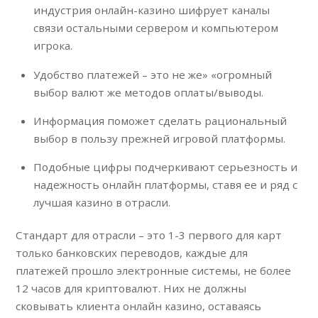
индустрия онлайн-казино шифрует каналы
связи остальными сервером и компьютером
игрока.
Удобство платежей – это не же» «огромный
выбор валют же методов оплаты/выводы.
Информация поможет сделать рациональный
выбор в пользу прежней игровой платформы.
Подобные цифры подчеркивают серьезность и
надежность онлайн платформы, ставя ее и ряд с
лучшая казино в отрасли.
Стандарт для отрасли – это 1-3 первого для карт
только банковских переводов, каждые для
платежей прошло электронные системы, не более
12 часов для криптовалют. Них не должны
сковывать клиента онлайн казино, оставаясь