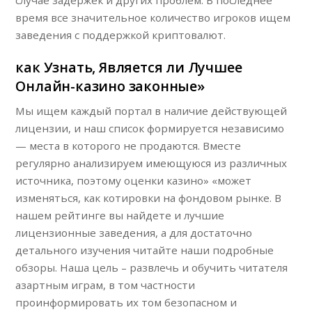
случае задержек и других проблем. В последнее
время все значительное количество игроков ищем
заведения с поддержкой криптовалют.
как Узнать, Является ли Лучшее
Онлайн-казино законные»
Мы ищем каждый портал в наличие действующей
лицензии, и наш список формируется независимо
— места в которого не продаются. Вместе
регулярно анализируем имеющуюся из различных
источника, поэтому оценки казино» «может
изменяться, как котировки на фондовом рынке. В
нашем рейтинге вы найдете и лучшие
лицензионные заведения, а для достаточно
детального изучения читайте наши подробные
обзоры. Наша цель – развлечь и обучить читателя
азартным играм, в том частности
проинформировать их том безопасном и