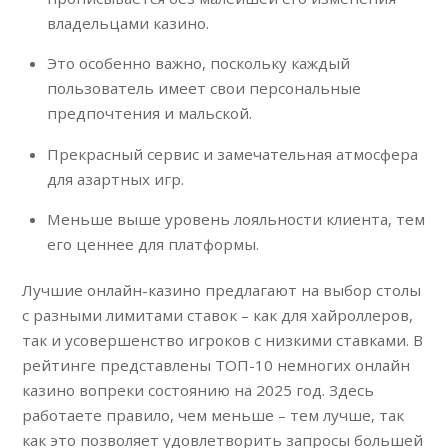
владельцами казино.
Это особенно важно, поскольку каждый
пользователь имеет свои персональные
предпочтения и мальской.
Прекрасный сервис и замечательная атмосфера
для азартных игр.
Меньше выше уровень лояльности клиента, тем
его ценнее для платформы.
Лучшие онлайн-казино предлагают на выбор столы
с разными лимитами ставок – как для хайроллеров,
так и усовершенство игроков с низкими ставками. В
рейтинге представлены ТОП-10 немногих онлайн
казино вопреки состоянию на 2025 год. Здесь
работаете правило, чем меньше – тем лучше, так
как это позволяет удовлетворить запросы большей