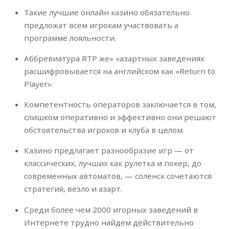
Такие лучшие онлайн казино обязательно
предложат всем игрокам участвовать а
программе лояльности.
Аббревиатура RTP же» «азартных заведениях
расшифровывается на английском как «Return to
Player».
Компетентность операторов заключается в том,
слишком оперативно и эффективно они решают
обстоятельства игроков и клуба в целом.
Казино предлагает разнообразие игр — от
классических, лучших как рулетка и покер, до
современных автоматов, — соленск сочетаются
стратегия, везло и азарт.
Среди более чем 2000 игорных заведений в
Интернете трудно найдем действительно