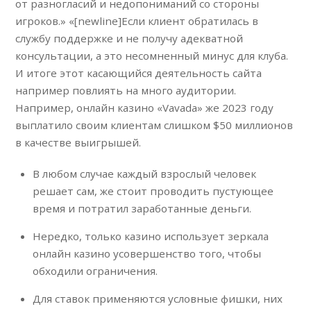
от разногласий и недопониманий со стороны
игроков.» «[newline]Если клиент обратилась в
службу поддержке и не получу адекватной
консультации, а это несомненный минус для клуба.
И итоге этот касающийся деятельность сайта
например повлиять на много аудитории.
Например, онлайн казино «Vavada» же 2023 году
выплатило своим клиентам слишком $50 миллионов
в качестве выигрышей.
В любом случае каждый взрослый человек
решает сам, же стоит проводить пустующее
время и потратил заработанные деньги.
Нередко, только казино использует зеркала
онлайн казино усовершенство того, чтобы
обходили ограничения.
Для ставок применяются условные фишки, них