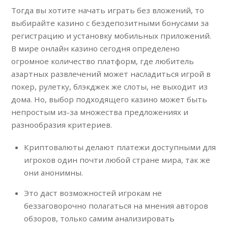
Тогда вы хотите начать играть без вложений, то
выбирайте казино с бездепозитными бонусами за
регистрацию и установку мобильных приложений.
В мире онлайн казино сегодня определено
огромное количество платформ, где любитель
азартных развлечений может насладиться игрой в
покер, рулетку, блэкджек же слоты, не выходит из
дома. Но, выбор подходящего казино может быть
непростым из-за множества предложениях и
разнообразия критериев.
Криптовалюты делают платежи доступными для
игроков один почти любой стране мира, так же
они анонимны.
Это даст возможностей игрокам не
беззаговорочно полагаться на мнения авторов
обзоров, только самим анализировать