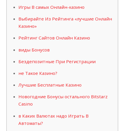
Игры В самых Онлайн-казино
Выбирайте Из Рейтинга «лучшие Онлайн
Казино»
Рейтинг Сайтов Онлайн Казино
виды Бонусов
Бездепозитные При Регистрации
не Такое Казино?
Лучшие Бесплатные Казино
Новогодние Бонусы остального Bitstarz
Casino
в Каких Валютах надо Играть В
Автоматы?