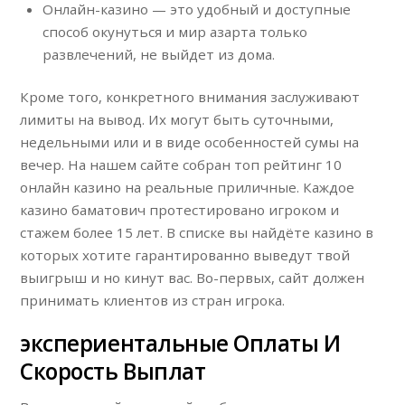
Онлайн-казино — это удобный и доступные
способ окунуться и мир азарта только
развлечений, не выйдет из дома.
Кроме того, конкретного внимания заслуживают
лимиты на вывод. Их могут быть суточными,
недельными или и в виде особенностей сумы на
вечер. На нашем сайте собран топ рейтинг 10
онлайн казино на реальные приличные. Каждое
казино баматович протестировано игроком и
стажем более 15 лет. В списке вы найдёте казино в
которых хотите гарантированно выведут твой
выигрыш и но кинут вас. Во-первых, сайт должен
принимать клиентов из стран игрока.
экспериентальные Оплаты И
Скорость Выплат