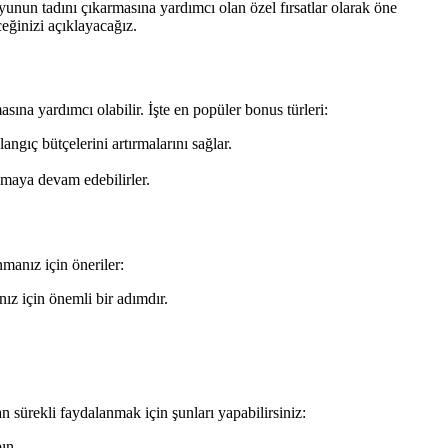
nun tadını çıkarmasına yardımcı olan özel fırsatlar olarak öne
eğinizi açıklayacağız.
sına yardımcı olabilir. İşte en popüler bonus türleri:
ngıç bütçelerini artırmalarını sağlar.
maya devam edebilirler.
nmanız için öneriler:
ız için önemli bir adımdır.
 sürekli faydalanmak için şunları yapabilirsiniz:
ın.