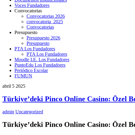
Voces Fundadores
Convocatorias
Convocatorias 2026
convocatoria_2025
Convocatorias
Presupuesto
Presupuesto 2026
Presupuesto
PTA Los Fundadores
PTA Los Fundadores
Moodle I.E. Los Fundadores
PuntoEdu Los Fundadores
Periódico Escolar
FUMUN
abril
5
2025
Türkiye’deki Pinco Online Casino: Özel B
admin
Uncategorized
Türkiye’deki Pinco Online Casino: Özel B