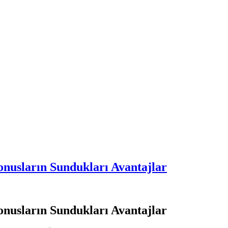
onusların Sundukları Avantajlar
onusların Sundukları Avantajlar