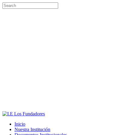
Inicio
Nuestra Institución
Documentos Institucionales