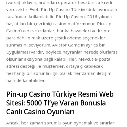
(varsa) tıklayın, ardından operatör hesabınıza kredi
verecektir. Evet, Pin Up Casino Türkiye’deki oyuncular
tarafından kullanılabilir. Pin Up Casino, 2016 yılında
başlatılan bir çevrimiçi casino platformudur. Pin-Up
Casino’nun e-cüzdanlar, banka havaleleri ve kripto
para dahil olmak üzere çeşitli ödeme seçenekleri
sunmasını seviyorum. Aviator Game’in ayrıca bir
Uygulaması vardır, böylece hayranlar nerede olurlarsa
olsunlar aksiyona bağlı kalabilirler. Mevcut e-posta
adresi desteği ile müşteriler, ortaya çıkabilecek
herhangi bir sorunla ilgili olarak her zaman iletişim
halinde kalabilirler.
Pin-up Casino Türkiye Resmi Web
Sitesi: 5000 Tl’ye Varan Bonusla
Canlı Casino Oyunları
Ancak, her zaman sorumlu oyun oynamak ve sınırları