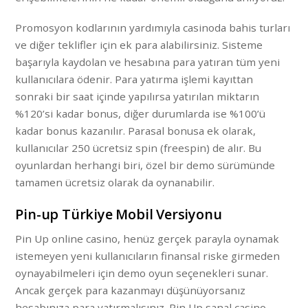
Promosyon kodlarının yardımıyla casinoda bahis turları
ve diğer teklifler için ek para alabilirsiniz. Sisteme
başarıyla kaydolan ve hesabına para yatıran tüm yeni
kullanıcılara ödenir. Para yatırma işlemi kayıttan
sonraki bir saat içinde yapılırsa yatırılan miktarın
%120’si kadar bonus, diğer durumlarda ise %100’ü
kadar bonus kazanılır. Parasal bonusa ek olarak,
kullanıcılar 250 ücretsiz spin (freespin) de alır. Bu
oyunlardan herhangi biri, özel bir demo sürümünde
tamamen ücretsiz olarak da oynanabilir.
Pin-up Türkiye Mobil Versiyonu
Pin Up online casino, henüz gerçek parayla oynamak
istemeyen yeni kullanıcıların finansal riske girmeden
oynayabilmeleri için demo oyun seçenekleri sunar.
Ancak gerçek para kazanmayı düşünüyorsanız
hesabınıza para yatırmalısınız. Pin Up sanal casino