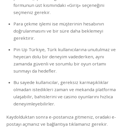
formunun üst kısmındaki «Giriş» seçeneğini
seçmeniz gerekir.
Para çekme işlemi ise müşterinin hesabının
doğrulanmasını ve bir süre daha beklemeyi
gerektirir.
Pin Up Türkiye, Türk kullanıcılarına unutulmaz ve
heyecan dolu bir deneyim vadederken, aynı
zamanda güvenli ve sorumlu bir oyun ortamı
sunmayı da hedefler.
Bu sayede kullanıcılar, gereksiz karmaşıklıklar
olmadan istedikleri zaman ve mekanda platforma
ulaşabilir, bahislerini ve casino oyunlarını hızlıca
deneyimleyebilirler.
Kaydolduktan sonra e-postanıza gitmeniz, oradaki e-
postayı açmanız ve bağlantıya tıklamanız gerekir.