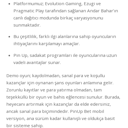
Platformumuz; Evolution Gaming, Ezugi ve
Pragmatic Play tarafından sağlanan Andar Bahar’ın
canlı dağıtıcı modunda birkaç varyasyonunu
sunmaktadır.
Bu çeşitlilik, farklı ilgi alanlarına sahip oyuncuların
ihtiyaçlarını karşılamayı amaçlar.
Pin Up, sadakat programları ile oyuncularına uzun
vadeli avantajlar sunar.
Demo oyun; kaydolmadan, sanal para ve koşullu
kazançlar için oynanan şans oyunları anlamına gelir.
Zorunlu kayıtlar ve para yatırma olmadan, tam
teşekküllü bir oyun ve bahis eğlencesi sunulur. Burada,
heyecanı artırmak için kazançlar da elde edersiniz,
ancak sanal para biçimindedir. PinUp Bet mobil
versiyon, ana sürüm kadar kullanışlı ve oldukça basit
bir sisteme sahip.