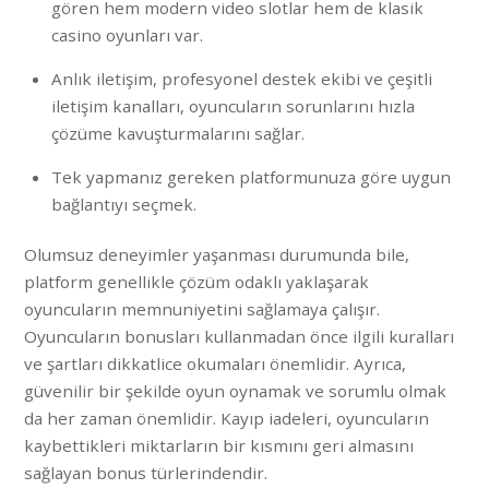
gören hem modern video slotlar hem de klasik
casino oyunları var.
Anlık iletişim, profesyonel destek ekibi ve çeşitli
iletişim kanalları, oyuncuların sorunlarını hızla
çözüme kavuşturmalarını sağlar.
Tek yapmanız gereken platformunuza göre uygun
bağlantıyı seçmek.
Olumsuz deneyimler yaşanması durumunda bile,
platform genellikle çözüm odaklı yaklaşarak
oyuncuların memnuniyetini sağlamaya çalışır.
Oyuncuların bonusları kullanmadan önce ilgili kuralları
ve şartları dikkatlice okumaları önemlidir. Ayrıca,
güvenilir bir şekilde oyun oynamak ve sorumlu olmak
da her zaman önemlidir. Kayıp iadeleri, oyuncuların
kaybettikleri miktarların bir kısmını geri almasını
sağlayan bonus türlerindendir.