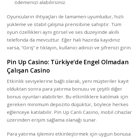
ödemenizi alabilirsiniz.
Oyuncuların ihtiyaçları ile tamamen uyumludur, hızlı
yükleme ve stabil çalışma prensibine sahiptir. Tüm
oyun özellikleri aynı görsel ve ses düzeyinde akıllı
telefonda da mevcuttur. Eğer hali hazırda kayıdınız
varsa, “Giriş” e tıklayın, kullanıcı adınızı ve şifrenizi girin.
Pin Up Casino: Türkiye’de Engel Olmadan
Çalışan Casino
Etkinlik seviyelerine bağlı olarak, yeni müşteriler kayıt
olduktan sonra para yatırma bonusu ve çeşitli diğer
bonus oyunları alabilirler. Bu etkinliklere katılmak için
gereken minimum depozito düşüktür, böylece herkes
eğlenceye katılabilir. Pin Up Canlı Casino, mobil cihazlar
üzerinden erişim sağlama olanağı sunar.
Para yatırma işlemini etkinleştirmek için uygun bonusa