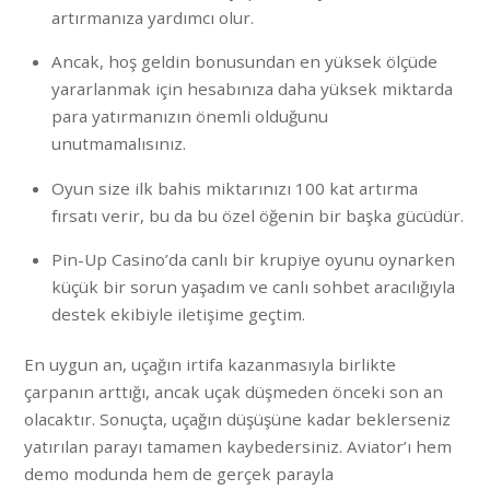
artırmanıza yardımcı olur.
Ancak, hoş geldin bonusundan en yüksek ölçüde
yararlanmak için hesabınıza daha yüksek miktarda
para yatırmanızın önemli olduğunu
unutmamalısınız.
Oyun size ilk bahis miktarınızı 100 kat artırma
fırsatı verir, bu da bu özel öğenin bir başka gücüdür.
Pin-Up Casino’da canlı bir krupiye oyunu oynarken
küçük bir sorun yaşadım ve canlı sohbet aracılığıyla
destek ekibiyle iletişime geçtim.
En uygun an, uçağın irtifa kazanmasıyla birlikte
çarpanın arttığı, ancak uçak düşmeden önceki son an
olacaktır. Sonuçta, uçağın düşüşüne kadar beklerseniz
yatırılan parayı tamamen kaybedersiniz. Aviator’ı hem
demo modunda hem de gerçek parayla