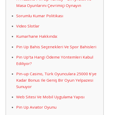
Masa Oyunlarını Çevrimiçi Oynayın
Sorumlu Kumar Politikası
Video Slotlar
Kumarhane Hakkında:
Pin Up Bahis Seçenekleri Ve Spor Bahisleri
Pin Up’ta Hangi Ödeme Yöntemleri Kabul
Ediliyor?
Pin-up Casino, Türk Oyunculara 25000 ₺’ye
Kadar Bonus Ile Geniş Bir Oyun Yelpazesi
Sunuyor
Web Sitesi Ve Mobil Uygulama Yapısı
Pin Up Aviator Oyunu