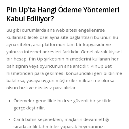
Pin Up’ta Hangi Ödeme Yöntemleri
Kabul Ediliyor?
Bu gibi durumlarda ana web sitesi engellenirse
kullanılabilecek özel ayna site bağlantıları bulunur. Bu
ayna siteler, ana platformun tam bir kopyasıdır ve
yalnızca internet adresleri farklıdır. Genel olarak kişisel
bir hesap, Pin Up şirketinin hizmetlerini kullanan her
bahisçinin veya oyuncunun ana aracıdır. PinUp Bet
hizmetinden para çekilmesi konusundaki geri bildirime
bakılırsa, yasaya uygun müşteriler miktarı ne olursa
olsun hızlı ve eksiksiz para alırlar.
Ödemeler genellikle hızlı ve güvenli bir şekilde
gerçekleştirilir.
Canlı bahis seçenekleri, maçların devam ettiği
sırada anlık tahminler yaparak heyecanınızı