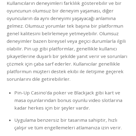
Kullanıcıların deneyimleri farklılık gösterebilir ve bir
oyuncunun olumsuz bir deneyim yaşaması, diğer
oyuncuların da aynı deneyimi yaşayacağı anlamına
gelmez. Olumsuz yorumlar tek başına bir platformun
genel kalitesini belirlemeye yetmeyebilir. Olumsuz
deneyimler bazen bireysel veya geçici durumlarla ilgili
olabilir. Pin up gibi platformlar, genellikle kullanıcı
şikayetlerine duyarlı bir şekilde yanıt verir ve sorunları
çözmek için çaba sarf ederler. Kullanıcılar genellikle
platformun müşteri destek ekibi ile iletişime geçerek
sorunlarını dile getirebilirler.
Pin-Up Casino’da poker ve Blackjack gibi kart ve
masa oyunlarından bonus oyunlu video slotlarına
kadar herkes için bir şeyler vardır.
Uygulama benzersiz bir tasarıma sahiptir, hızlı
çalışır ve tüm engellemeleri atlamanıza izin verir.