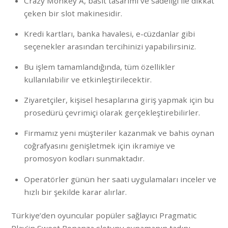
Crazy Monkey A, basit tasarımı ve sadeliği ile dikkat
çeken bir slot makinesidir.
Kredi kartları, banka havalesi, e-cüzdanlar gibi
seçenekler arasından tercihinizi yapabilirsiniz.
Bu işlem tamamlandığında, tüm özellikler
kullanılabilir ve etkinleştirilecektir.
Ziyaretçiler, kişisel hesaplarına giriş yapmak için bu
prosedürü çevrimiçi olarak gerçekleştirebilirler.
Firmamız yeni müşteriler kazanmak ve bahis oynan
coğrafyasını genişletmek için ikramiye ve
promosyon kodları sunmaktadır.
Operatörler günün her saati uygulamaları inceler ve
hızlı bir şekilde karar alırlar.
Türkiye’den oyuncular popüler sağlayıcı Pragmatic
Play’in Sweet Bonanza slotunu oynamanın tadını