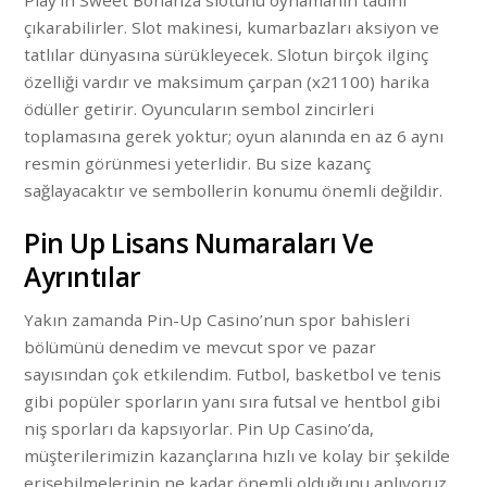
çıkarabilirler. Slot makinesi, kumarbazları aksiyon ve
tatlılar dünyasına sürükleyecek. Slotun birçok ilginç
özelliği vardır ve maksimum çarpan (x21100) harika
ödüller getirir. Oyuncuların sembol zincirleri
toplamasına gerek yoktur; oyun alanında en az 6 aynı
resmin görünmesi yeterlidir. Bu size kazanç
sağlayacaktır ve sembollerin konumu önemli değildir.
Pin Up Lisans Numaraları Ve
Ayrıntılar
Yakın zamanda Pin-Up Casino’nun spor bahisleri
bölümünü denedim ve mevcut spor ve pazar
sayısından çok etkilendim. Futbol, basketbol ve tenis
gibi popüler sporların yanı sıra futsal ve hentbol gibi
niş sporları da kapsıyorlar. Pin Up Casino’da,
müşterilerimizin kazançlarına hızlı ve kolay bir şekilde
erişebilmelerinin ne kadar önemli olduğunu anlıyoruz.