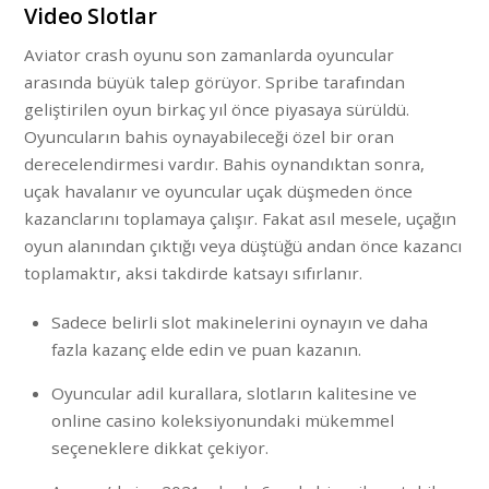
Video Slotlar
Aviator crash oyunu son zamanlarda oyuncular
arasında büyük talep görüyor. Spribe tarafından
geliştirilen oyun birkaç yıl önce piyasaya sürüldü.
Oyuncuların bahis oynayabileceği özel bir oran
derecelendirmesi vardır. Bahis oynandıktan sonra,
uçak havalanır ve oyuncular uçak düşmeden önce
kazanclarını toplamaya çalışır. Fakat asıl mesele, uçağın
oyun alanından çıktığı veya düştüğü andan önce kazancı
toplamaktır, aksi takdirde katsayı sıfırlanır.
Sadece belirli slot makinelerini oynayın ve daha
fazla kazanç elde edin ve puan kazanın.
Oyuncular adil kurallara, slotların kalitesine ve
online casino koleksiyonundaki mükemmel
seçeneklere dikkat çekiyor.