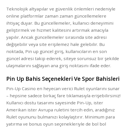
Teknolojik altyapılar ve güvenlik önlemleri nedeniyle
online platformlar zaman zaman güncellemelere
ihtiyaç duyar. Bu güncellemeler, kullanıcı deneyimini
geliştirmek ve hizmet kalitesini artırmak amacıyla
yapılır. Ancak güncellemeler sırasında site adresi
değişebilir veya site erişilemez hale gelebilir. Bu
noktada, Pin up güncel giriş, kullanıcıların en son
güncel adresi takip ederek, siteye sorunsuz bir şekilde
ulaşmalarını sağlayan ana giriş noktasını ifade eder.
Pin Up Bahis Seçenekleri Ve Spor Bahisleri
Pin-Up Casino en heyecan verici Rulet oyunlarını sunar
– hepsine sadece birkaç fare tıklamasıyla erişebilirsiniz!
Kullanıcı dostu tasarımı sayesinde Pin-Up, ister
Amerikan ister Avrupa ruletini tercih edin, aradığınız
Rulet oyununu bulmanızı kolaylaştırır. Minimum para
yatırma ve bonus oyun seçenekleriyle de bol bol