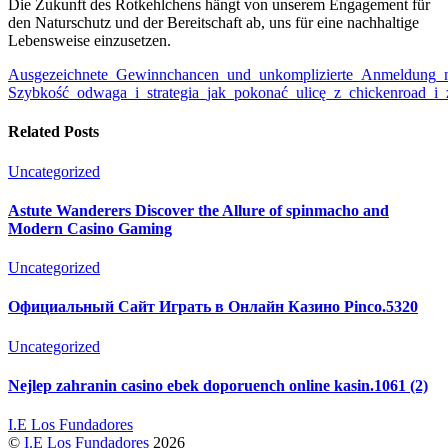
Die Zukunft des Rotkehlchens hängt von unserem Engagement für
den Naturschutz und der Bereitschaft ab, uns für eine nachhaltige
Lebensweise einzusetzen.
Ausgezeichnete_Gewinnchancen_und_unkomplizierte_Anmeldung_mi
Szybkość_odwaga_i_strategia_jak_pokonać_ulicę_z_chickenroad_i
Related Posts
Uncategorized
Astute Wanderers Discover the Allure of spinmacho and
Modern Casino Gaming
Uncategorized
Официальный Сайт Играть в Онлайн Казино Pinco.5320
Uncategorized
Nejlep zahranin casino ebek doporuench online kasin.1061 (2)
I.E Los Fundadores
©
I.E Los Fundadores
2026