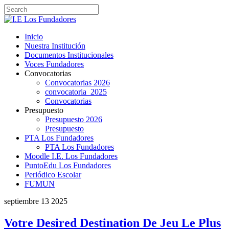
Inicio
Nuestra Institución
Documentos Institucionales
Voces Fundadores
Convocatorias
Convocatorias 2026
convocatoria_2025
Convocatorias
Presupuesto
Presupuesto 2026
Presupuesto
PTA Los Fundadores
PTA Los Fundadores
Moodle I.E. Los Fundadores
PuntoEdu Los Fundadores
Periódico Escolar
FUMUN
septiembre
13
2025
Votre Desired Destination De Jeu Le Plus