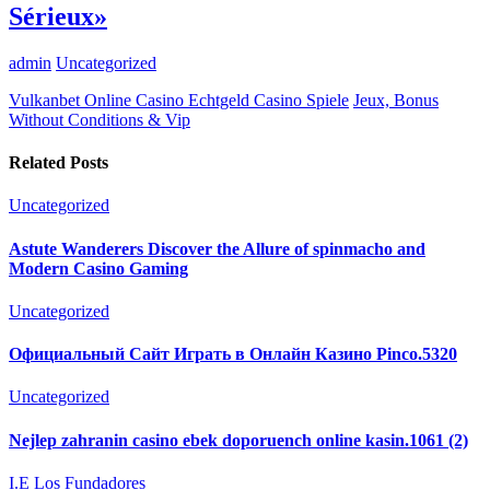
Sérieux»
admin
Uncategorized
Vulkanbet Online Casino Echtgeld Casino Spiele
Jeux, Bonus
Without Conditions & Vip
Related Posts
Uncategorized
Astute Wanderers Discover the Allure of spinmacho and
Modern Casino Gaming
Uncategorized
Официальный Сайт Играть в Онлайн Казино Pinco.5320
Uncategorized
Nejlep zahranin casino ebek doporuench online kasin.1061 (2)
I.E Los Fundadores