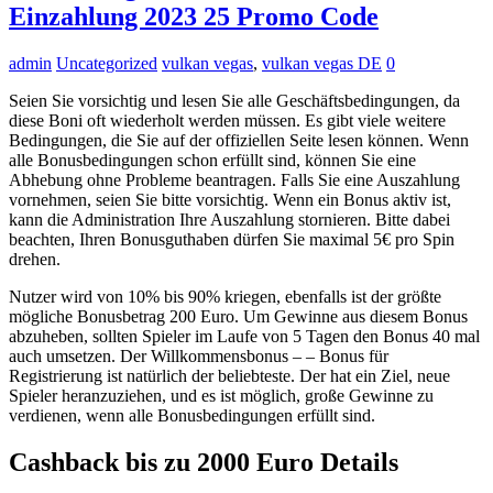
Einzahlung 2023 25 Promo Code
admin
Uncategorized
vulkan vegas
,
vulkan vegas DE
0
Seien Sie vorsichtig und lesen Sie alle Geschäftsbedingungen, da
diese Boni oft wiederholt werden müssen. Es gibt viele weitere
Bedingungen, die Sie auf der offiziellen Seite lesen können. Wenn
alle Bonusbedingungen schon erfüllt sind, können Sie eine
Abhebung ohne Probleme beantragen. Falls Sie eine Auszahlung
vornehmen, seien Sie bitte vorsichtig. Wenn ein Bonus aktiv ist,
kann die Administration Ihre Auszahlung stornieren. Bitte dabei
beachten, Ihren Bonusguthaben dürfen Sie maximal 5€ pro Spin
drehen.
Nutzer wird von 10% bis 90% kriegen, ebenfalls ist der größte
mögliche Bonusbetrag 200 Euro. Um Gewinne aus diesem Bonus
abzuheben, sollten Spieler im Laufe von 5 Tagen den Bonus 40 mal
auch umsetzen. Der Willkommensbonus – – Bonus für
Registrierung ist natürlich der beliebteste. Der hat ein Ziel, neue
Spieler heranzuziehen, und es ist möglich, große Gewinne zu
verdienen, wenn alle Bonusbedingungen erfüllt sind.
Cashback bis zu 2000 Euro Details