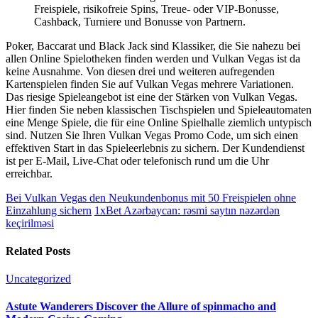
Freispiele, risikofreie Spins, Treue- oder VIP-Bonusse,
Cashback, Turniere und Bonusse von Partnern.
Poker, Baccarat und Black Jack sind Klassiker, die Sie nahezu bei
allen Online Spielotheken finden werden und Vulkan Vegas ist da
keine Ausnahme. Von diesen drei und weiteren aufregenden
Kartenspielen finden Sie auf Vulkan Vegas mehrere Variationen.
Das riesige Spieleangebot ist eine der Stärken von Vulkan Vegas.
Hier finden Sie neben klassischen Tischspielen und Spieleautomaten
eine Menge Spiele, die für eine Online Spielhalle ziemlich untypisch
sind. Nutzen Sie Ihren Vulkan Vegas Promo Code, um sich einen
effektiven Start in das Spieleerlebnis zu sichern. Der Kundendienst
ist per E-Mail, Live-Chat oder telefonisch rund um die Uhr
erreichbar.
Bei Vulkan Vegas den Neukundenbonus mit 50 Freispielen ohne
Einzahlung sichern
1xBet Azərbaycan: rəsmi saytın nəzərdən
keçirilməsi
Related Posts
Uncategorized
Astute Wanderers Discover the Allure of spinmacho and