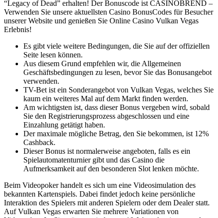
“Legacy of Dead” erhalten! Der Bonuscode ist CASINOBREND –
Verwenden Sie unsere aktuellsten Casino BonusCodes für Besucher
unserer Website und genießen Sie Online Casino Vulkan Vegas
Erlebnis!
Es gibt viele weitere Bedingungen, die Sie auf der offiziellen
Seite lesen können.
Aus diesem Grund empfehlen wir, die Allgemeinen
Geschäftsbedingungen zu lesen, bevor Sie das Bonusangebot
verwenden.
TV-Bet ist ein Sonderangebot von Vulkan Vegas, welches Sie
kaum ein weiteres Mal auf dem Markt finden werden.
Am wichtigsten ist, dass dieser Bonus vergeben wird, sobald
Sie den Registrierungsprozess abgeschlossen und eine
Einzahlung getätigt haben.
Der maximale mögliche Betrag, den Sie bekommen, ist 12%
Cashback.
Dieser Bonus ist normalerweise angeboten, falls es ein
Spielautomatenturnier gibt und das Casino die
Aufmerksamkeit auf den besonderen Slot lenken möchte.
Beim Videopoker handelt es sich um eine Videosimulation des
bekannten Kartenspiels. Dabei findet jedoch keine persönliche
Interaktion des Spielers mit anderen Spielern oder dem Dealer statt.
Auf Vulkan Vegas erwarten Sie mehrere Variationen von