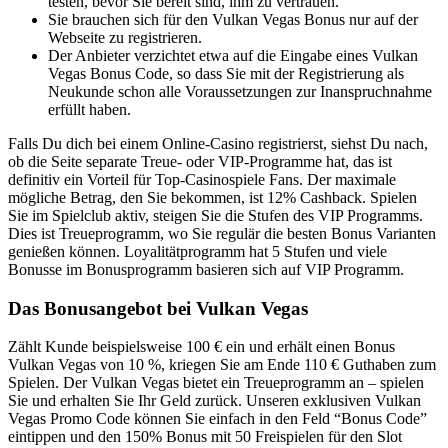
testen, bevor Sie bereit sind, ihm zu vertrauen.
Sie brauchen sich für den Vulkan Vegas Bonus nur auf der
Webseite zu registrieren.
Der Anbieter verzichtet etwa auf die Eingabe eines Vulkan
Vegas Bonus Code, so dass Sie mit der Registrierung als
Neukunde schon alle Voraussetzungen zur Inanspruchnahme
erfüllt haben.
Falls Du dich bei einem Online-Casino registrierst, siehst Du nach,
ob die Seite separate Treue- oder VIP-Programme hat, das ist
definitiv ein Vorteil für Top-Casinospiele Fans. Der maximale
mögliche Betrag, den Sie bekommen, ist 12% Cashback. Spielen
Sie im Spielclub aktiv, steigen Sie die Stufen des VIP Programms.
Dies ist Treueprogramm, wo Sie regulär die besten Bonus Varianten
genießen können. Loyalitätprogramm hat 5 Stufen und viele
Bonusse im Bonusprogramm basieren sich auf VIP Programm.
Das Bonusangebot bei Vulkan Vegas
Zählt Kunde beispielsweise 100 € ein und erhält einen Bonus
Vulkan Vegas von 10 %, kriegen Sie am Ende 110 € Guthaben zum
Spielen. Der Vulkan Vegas bietet ein Treueprogramm an – spielen
Sie und erhalten Sie Ihr Geld zurück. Unseren exklusiven Vulkan
Vegas Promo Code können Sie einfach in den Feld “Bonus Code”
eintippen und den 150% Bonus mit 50 Freispielen für den Slot