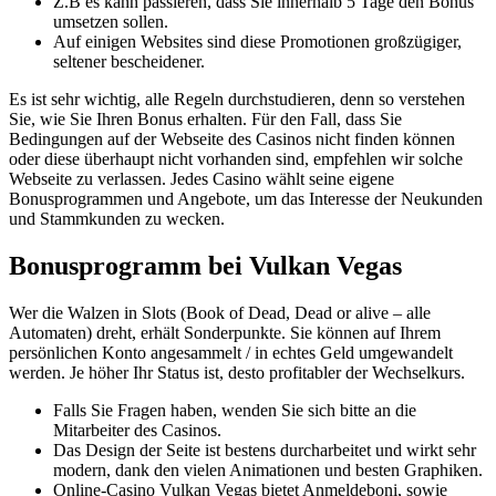
Z.B es kann passieren, dass Sie innerhalb 5 Tage den Bonus
umsetzen sollen.
Auf einigen Websites sind diese Promotionen großzügiger,
seltener bescheidener.
Es ist sehr wichtig, alle Regeln durchstudieren, denn so verstehen
Sie, wie Sie Ihren Bonus erhalten. Für den Fall, dass Sie
Bedingungen auf der Webseite des Casinos nicht finden können
oder diese überhaupt nicht vorhanden sind, empfehlen wir solche
Webseite zu verlassen. Jedes Casino wählt seine eigene
Bonusprogrammen und Angebote, um das Interesse der Neukunden
und Stammkunden zu wecken.
Bonusprogramm bei Vulkan Vegas
Wer die Walzen in Slots (Book of Dead, Dead or alive – alle
Automaten) dreht, erhält Sonderpunkte. Sie können auf Ihrem
persönlichen Konto angesammelt / in echtes Geld umgewandelt
werden. Je höher Ihr Status ist, desto profitabler der Wechselkurs.
Falls Sie Fragen haben, wenden Sie sich bitte an die
Mitarbeiter des Casinos.
Das Design der Seite ist bestens durcharbeitet und wirkt sehr
modern, dank den vielen Animationen und besten Graphiken.
Online-Casino Vulkan Vegas bietet Anmeldeboni, sowie