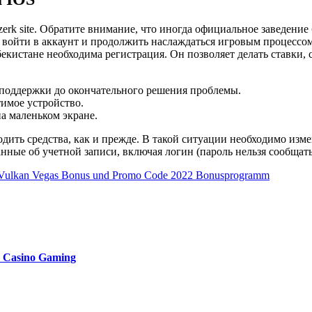
 zerk site. Обратите внимание, что иногда официальное заведени
ва войти в аккаунт и продолжить наслаждаться игровым процессом
бекистане необходима регистрация. Он позволяет делать ставки,
 поддержки до окончательного решения проблемы.
тимое устройство.
а маленьком экране.
дить средства, как и прежде. В такой ситуации необходимо измен
ные об учетной записи, включая логин (пароль нельзя сообщать
Vulkan Vegas Bonus und Promo Code 2022 Bonusprogramm
n Casino Gaming