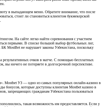
еи.
валюту в выпадающем меню. Обратите внимание, что после
ваться, стоит ли становиться клиентом букмекерской
.
тингом. На сайте легко найти соревнования с участием
аться первыми. В списке большой выбор футбольных лиг,
 БК MostBet не нарушает законы Узбекистана, поскольку
ва результативных очков в матче. С помощью бесплатных
вок, вы ничего не потеряете в долгосрочной перспективе.
я». Mostbet УЗ — одно из самых популярных онлайн-казино в
ды бонусов, которые доступны клиентам Mostbet казино в
конов, запрещающих гражданам Узбекистана пользоваться
пополнились, такая возможность им предоставляется. Если у