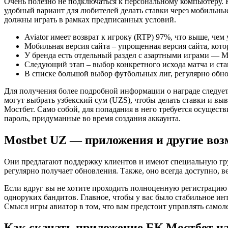
Очень полезно не подключаться к персональному компьютеру. К
удобный вариант для любителей делать ставки через мобильные
должны играть в рамках предписанных условий.
Aviator имеет возврат к игроку (RTP) 97%, что выше, чем
Мобильная версия сайта – упрощенная версия сайта, котор
У бренда есть отдельный раздел с азартными играми — Mo
Следующий этап – выбор конкретного исхода матча и ста
В списке большой выбор футбольных лиг, регулярно обно
Для получения более подробной информации о награде следует
могут выбрать узбекский сум (UZS), чтобы делать ставки и вы
Мостбет. Само собой, для попадания в него требуется осуществ
пароль, придуманные во время создания аккаунта.
Mostbet UZ — приложения и другие воз
Они предлагают поддержку клиентов и имеют специальную гру
регулярно получает обновления. Также, оно всегда доступно, в
Если вдруг вы не хотите проходить полноценную регистрацию в
одноруких бандитов. Главное, чтобы у вас было стабильное инт
Смысл игры авиатор в том, что вам предстоит управлять самолет
Как скачать приложение БК Мостбет н