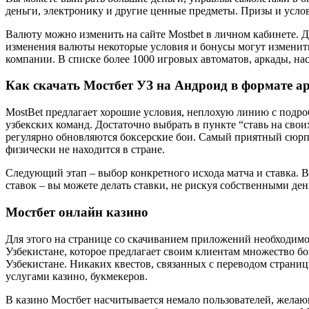
деньги, электронику и другие ценные предметы. Призы и услов
Валюту можно изменить на сайте Mostbet в личном кабинете. 
изменения валюты некоторые условия и бонусы могут изменить
компании. В списке более 1000 игровых автоматов, аркады, нас
Как скачать Мостбет УЗ на Андроид в формате a
MostBet предлагает хорошие условия, неплохую линию с подроб
узбекских команд. Достаточно выбрать в пункте “ставь на св
регулярно обновляются боксерские бои. Самый приятный сюрпр
физически не находится в стране.
Следующий этап – выбор конкретного исхода матча и ставка. 
ставок – вы можете делать ставки, не рискуя собственными ден
Мостбет онлайн казино
Для этого на странице со скачиванием приложений необходимо
Узбекистане, которое предлагает своим клиентам множество б
Узбекистане. Никаких квестов, связанных с переводом страни
услугами казино, букмекеров.
В казино Мостбет насчитывается немало пользователей, желающ