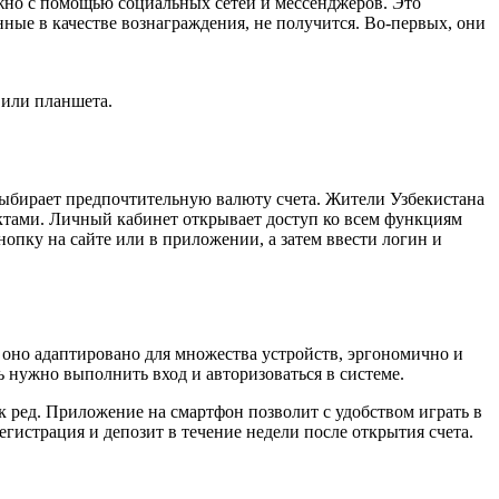
ожно с помощью социальных сетей и мессенджеров. Это
нные в качестве вознаграждения, не получится. Во-первых, они
 или планшета.
выбирает предпочтительную валюту счета. Жители Узбекистана
дуктами. Личный кабинет открывает доступ ко всем функциям
нопку на сайте или в приложении, а затем ввести логин и
оно адаптировано для множества устройств, эргономично и
ь нужно выполнить вход и авторизоваться в системе.
к ред. Приложение на смартфон позволит с удобством играть в
егистрация и депозит в течение недели после открытия счета.