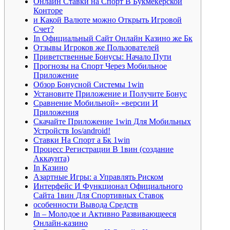
Онлайн Ставки на Спорт В Букмекерской
Конторе
и Какой Валюте можно Открыть Игровой
Счет?
In Официальный Сайт Онлайн Казино же Бк
Отзывы Игроков же Пользователей
Приветственные Бонусы: Начало Пути
Прогнозы на Спорт Через Мобильное
Приложение
Обзор Бонусной Системы 1win
Установите Приложение и Получите Бонус
Сравнение Мобильной» «версии И
Приложения
Скачайте Приложение 1win Для Мобильных
Устройств Ios/android!
Ставки На Спорт а Бк 1win
Процесс Регистрации В 1вин (создание
Аккаунта)
In Казино
Азартные Игры: а Управлять Риском
Интерфейс И Функционал Официального
Сайта 1вин Для Спортивных Ставок
особенности Вывода Средств
In – Молодое и Активно Развивающееся
Онлайн-казино