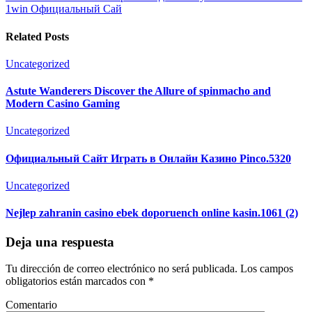
1win Официальный Сай
Related Posts
Uncategorized
Astute Wanderers Discover the Allure of spinmacho and
Modern Casino Gaming
Uncategorized
Официальный Сайт Играть в Онлайн Казино Pinco.5320
Uncategorized
Nejlep zahranin casino ebek doporuench online kasin.1061 (2)
Deja una respuesta
Tu dirección de correo electrónico no será publicada.
Los campos
obligatorios están marcados con
*
Comentario