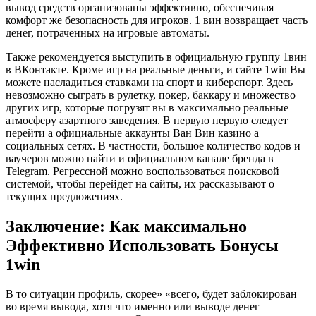
вывод средств организованы эффективно, обеспечивая
комфорт же безопасность для игроков. 1 вин возвращает часть
денег, потраченных на игровые автоматы.
Также рекомендуется выступить в официальную группу 1вин
в ВКонтакте. Кроме игр на реальные деньги, и сайте 1win Вы
можете насладиться ставками на спорт и киберспорт. Здесь
невозможно сыграть в рулетку, покер, баккару и множество
других игр, которые погрузят вы в максимально реальные
атмосферу азартного заведения. В первую первую следует
перейти а официальные аккаунты Ван Вин казино а
социальных сетях. В частности, большое количество кодов и
ваучеров можно найти и официальном канале бренда в
Telegram. Регрессной можно воспользоваться поисковой
системой, чтобы перейдет на сайты, их рассказывают о
текущих предложениях.
Заключение: Как максимально
Эффективно Использовать Бонусы
1win
В то ситуации профиль, скорее» «всего, будет заблокирован
во время вывода, хотя что именно или выводе денег