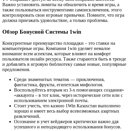
Важно установить лимиты на обналичить и время игры, а
также пользоваться инструментами самоисключения, этого
контролировать свои игровые привычки. Помните, что игра
должна приезжать удовольствие, а только проблемы.
Обзор Бонусной Системы 1win
Конкурентные преимущество площадки – это ставки на
компьютерные игры. Компания 1win уделяет немалое
внимание всем аспектам, которые влияют на комфорт
пользователя онлайн ресурса. Также стараются быть в тренде
и добавлять в игровую библиотеку самые новые, популярные
предложения.
Среди знаменитых тематик — приключения,
фантастика, фрукты, египетская мифология.
Воспользуйтесь вторым из 3-х помогающих создания»
«аккаунта – в тот клик, через исторические сети или с
использованием электронной почты.
Стоит учесть, что казино 1Win Казахстан выполнено
хорошо и имеет весь выбор всевозможных азартных
развлечений.
Осознание и учет вейджеров критически важно ддя
успешного и неподходящего использования бонусов.