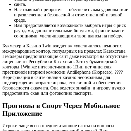
сайта.
Нас главный приоритет — обеспечить вам удовольствие
и развлечение и безопасной и ответственной игровой
среде.
Вам предоставляется возможность выбрать игры с риск-
раундами, дополнительными бонусами, фриспинами и
со опциями, увеличивающими твои шансы на победу.
Букмекер и Казино 1win входит в» «увеличилось немногих
международных контор, популярных на пределах Казахстана.
Гемблеры предпочитающие сайт даже несмотря на отсутствие
лицензии от Республики Казахстан. Зато у букмекерской
конторы 1Win же интернет-казино 1Вин нет лицензия
престижной игорной комиссии Antillephone (Кюрасао). ????
Верификация в сайте онлайн-казино необходимы для
подтверждения возрасте игрока, его личной и обеспечения
безопасности аккаунта. Она ведется онлайн, и игроку нужно
предоставить скан или фотокопию паспорта.
Прогнозы в Спорт Через Мобильное
Приложение
Игроки чаще всего предпочитающие слоты на вопросы
фруктов, карт, мистики, приключений и людей. Вам