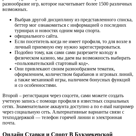
разнообразие игр, которое насчитывает более 1500 различных
возможных.
Выбрав другой дисциплину из представленного списка,
беттер мог ознакомиться с информацией о последних
турнирах и новостях одним мира спорта.
официального сайта.
Если посетитель когда не имеет профиля, то для возле в
личный приемную ему нужно зарегистрироваться.
Подобно тому, как сами сами разрезаете колоду в
физическом казино, мы даем вы возможность выбирать
«пользовательский стартовый код».
Они привлекают своим разнообразием тематик,
оформлением, количеством барабанов и игровых линий,
а также механикой игры, наличием бонусных функций
и со особенностями.
Второй – регистрация через соцсети, сами можете создать
учетную запись с помощи профиля в известных социальных
сетях. Знаменательное аккаунта доступно а по e-mail например
через социальную сеть. Альтернативные варианты связи с
техподдержкой ― телефон горячей линии и электронная
почта.
Онлайн Ставки и Спорт В Букмекерской