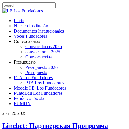
Inicio
Nuestra Institución
Documentos Institucionales
Voces Fundadores
Convocatorias
Convocatorias 2026
convocatoria_2025
Convocatorias
Presupuesto
Presupuesto 2026
Presupuesto
PTA Los Fundadores
PTA Los Fundadores
Moodle I.E. Los Fundadores
PuntoEdu Los Fundadores
Periódico Escolar
FUMUN
abril
26
2025
Linebet: Партнерская Программа