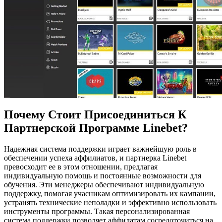
Почему Стоит Присоединиться К
Партнерской Программе Linebet?
Надежная система поддержки играет важнейшую роль в
обеспечении успеха аффилиатов, и партнерка Linebet
превосходит ее в этом отношении, предлагая
индивидуальную помощь и постоянные возможности для
обучения. Эти менеджеры обеспечивают индивидуальную
поддержку, помогая учасникам оптимизировать их кампании,
устранять технические неполадки и эффективно использовать
инструменты программы. Такая персонализированная
система поддержки позволяет аффилатам сосредоточиться на