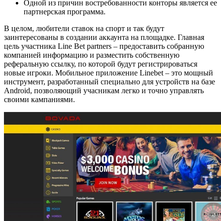
Одной из причин востребованности конторы является ее
партнерская программа.
В целом, любители ставок на спорт и так будут
заинтересованы в создании аккаунта на площадке. Главная
цель участника Line Bet partners – предоставить собранную
компанией информацию и разместить собственную
реферальную ссылку, по которой будут регистрироваться
новые игроки. Мобильное приложение Linebet – это мощный
инструмент, разработанный специально для устройств на базе
Android, позволяющий учасникам легко и точно управлять
своими кампаниями.