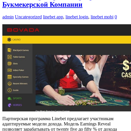
Букмекерской Компании
admin
Uncategorized
linebet app
,
linebet login
,
linebet mobi
0
Партнерская программа Linebet предлагает участникам
адаптируемые модели дохода. Модель Earnings Reveal
позволяет зарабатывать от twenty five до fifty % от дохода