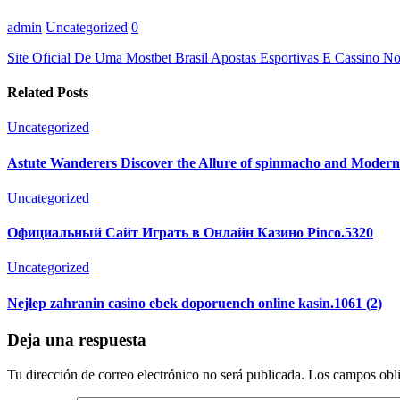
admin
Uncategorized
0
Site Oficial De Uma Mostbet Brasil Apostas Esportivas E Cassino No
Related Posts
Uncategorized
Astute Wanderers Discover the Allure of spinmacho and Moder
Uncategorized
Официальный Сайт Играть в Онлайн Казино Pinco.5320
Uncategorized
Nejlep zahranin casino ebek doporuench online kasin.1061 (2)
Deja una respuesta
Tu dirección de correo electrónico no será publicada.
Los campos obli