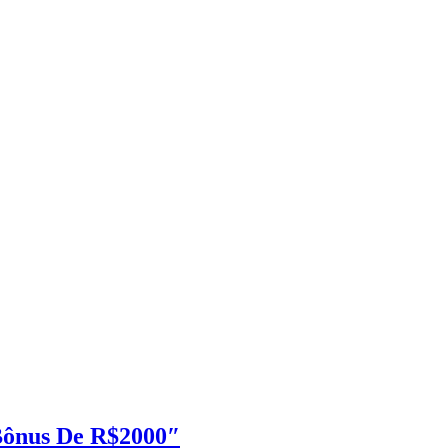
 Bônus De R$2000″