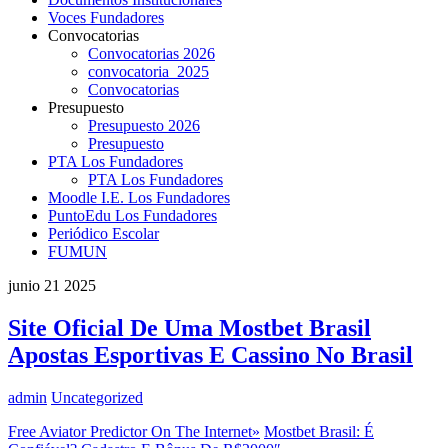
Voces Fundadores
Convocatorias
Convocatorias 2026
convocatoria_2025
Convocatorias
Presupuesto
Presupuesto 2026
Presupuesto
PTA Los Fundadores
PTA Los Fundadores
Moodle I.E. Los Fundadores
PuntoEdu Los Fundadores
Periódico Escolar
FUMUN
junio
21
2025
Site Oficial De Uma Mostbet Brasil
Apostas Esportivas E Cassino No Brasil
admin
Uncategorized
Free Aviator Predictor On The Internet»
Mostbet Brasil: É