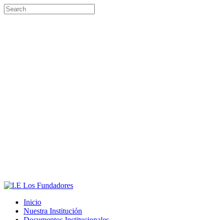
Inicio
Nuestra Institución
Documentos Institucionales