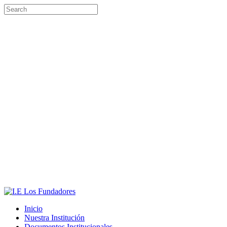
Inicio
Nuestra Institución
Documentos Institucionales